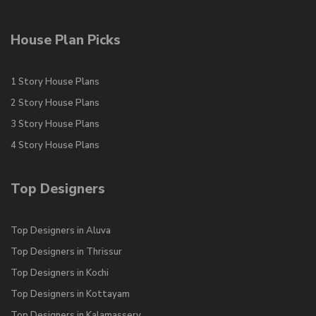
House Plan Picks
1 Story House Plans
2 Story House Plans
3 Story House Plans
4 Story House Plans
Top Designers
Top Designers in Aluva
Top Designers in Thrissur
Top Designers in Kochi
Top Designers in Kottayam
Top Designers in Kalamassery