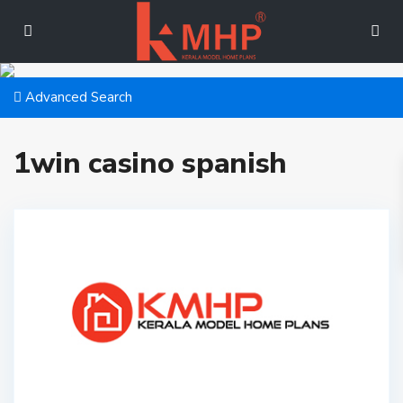
Advanced Search
1win casino spanish