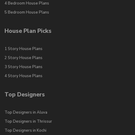
4 Bedroom House Plans
5 Bedroom House Plans
House Plan Picks
1 Story House Plans
2 Story House Plans
3 Story House Plans
4 Story House Plans
Top Designers
Top Designers in Aluva
Top Designers in Thrissur
Top Designers in Kochi