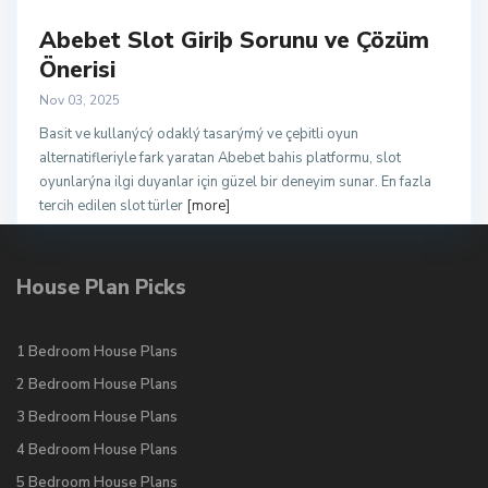
Abebet Slot Giriþ Sorunu ve Çözüm
Önerisi
Nov 03, 2025
Basit ve kullanýcý odaklý tasarýmý ve çeþitli oyun
alternatifleriyle fark yaratan Abebet bahis platformu, slot
oyunlarýna ilgi duyanlar için güzel bir deneyim sunar. En fazla
tercih edilen slot türler
[more]
House Plan Picks
1 Bedroom House Plans
2 Bedroom House Plans
3 Bedroom House Plans
4 Bedroom House Plans
5 Bedroom House Plans