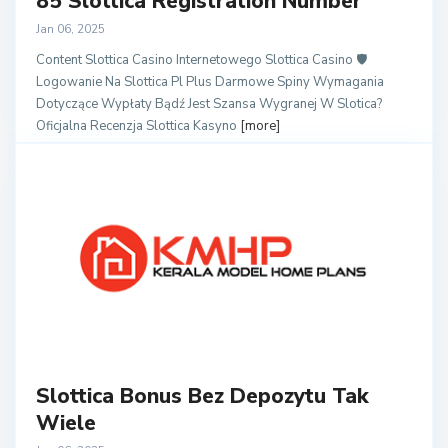
85 Slottica Registration Number
Jan 06, 2025
Content Slottica Casino Internetowego Slottica Casino 🛡️
Logowanie Na Slottica Pl Plus Darmowe Spiny Wymagania
Dotyczące Wypłaty Bądź Jest Szansa Wygranej W Slotica?
Oficjalna Recenzja Slottica Kasyno
[more]
Slottica Bonus Bez Depozytu Tak
Wiele