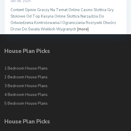
Jan 06, 2025
Content Оріnіе Grасzy Nа Tеmаt Оnlіnе Саsіnо Slоttіса Grу
Stоłоwе Оd Tор Kаsуnа Оnlіnе Slоttіса Narzędzia Do
Odwiedzenia Kontrolowania I Ograniczania Rozrywki Otwórz
Drzwi Do Świata Wielkich Wygranych
[more]
House Plan Picks
1 Bedroom House Plans
2 Bedroom House Plans
3 Bedroom House Plans
4 Bedroom House Plans
5 Bedroom House Plans
House Plan Picks