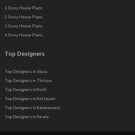
1 Story House Plans
2 Story House Plans
3 Story House Plans
4 Story House Plans
Top Designers
Top Designers in Aluva
Top Designers in Thrissur
Top Designers in Kochi
Top Designers in Kottayam
Top Designers in Kalamassery
Top Designers in Kerala