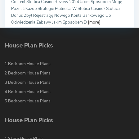
Content Slottica Casino Review 2024 Jakim Sposobem Mogę
Poznać Każde Strategie Płatności W Slotica Casino? Slottica
Bonus Zbyt Rejestrację Nowego Konta Bankowego Do
Odwiedzenia Zabawy Jakim Sposobem D
[more]
House Plan Picks
1 Bedroom House Plans
2 Bedroom House Plans
3 Bedroom House Plans
4 Bedroom House Plans
5 Bedroom House Plans
House Plan Picks
1 Story House Plans