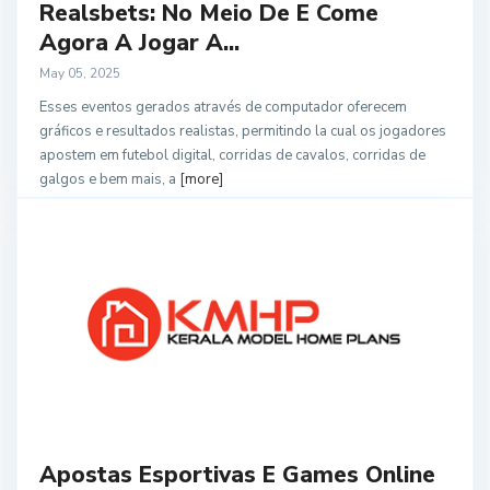
Realsbets: No Meio De E Come
Agora A Jogar A...
May 05, 2025
Esses eventos gerados através de computador oferecem
gráficos e resultados realistas, permitindo la cual os jogadores
apostem em futebol digital, corridas de cavalos, corridas de
galgos e bem mais, a
[more]
Apostas Esportivas E Games Online