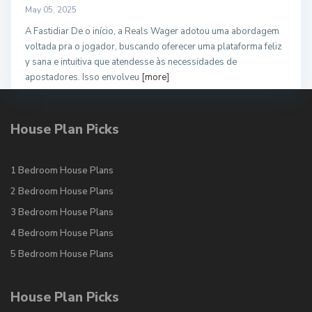
May 05, 2025
A Fastidiar De o início, a Reals Wager adotou uma abordagem
voltada pra o jogador, buscando oferecer uma plataforma feliz
y sana e intuitiva que atendesse às necessidades de
apostadores. Isso envolveu
[more]
House Plan Picks
1 Bedroom House Plans
2 Bedroom House Plans
3 Bedroom House Plans
4 Bedroom House Plans
5 Bedroom House Plans
House Plan Picks