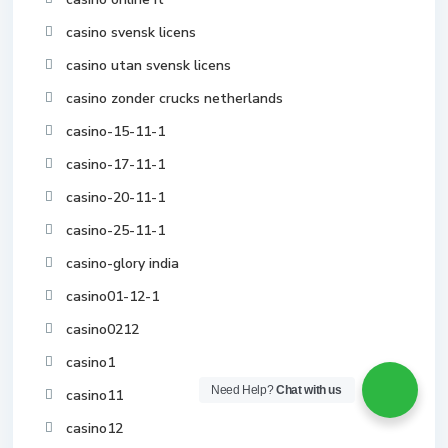
casino svensk licens
casino utan svensk licens
casino zonder crucks netherlands
casino-15-11-1
casino-17-11-1
casino-20-11-1
casino-25-11-1
casino-glory india
casino01-12-1
casino0212
casino1
Need Help?
Chat with us
casino11
casino12