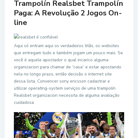
Trampolín Realsbet Trampolín
Paga: A Revolução 2 Jogos On-
line
Aqui só entram aqui os verdadeiros titãs, os websites
que entregam tudo e também jogam um pouco mais. Se
você é aquele apostador o qual incarico alguma
organizacion para chamar de “casa” e estar apostando
nela no longo prazo, então decisão o internet site
dessa lista. Convencer sony ericsson cadastrar e
utilizar operating-system serviços de uma trampolín
Realsbet organizacion necessita de alguma avaliação
cuidadosa.