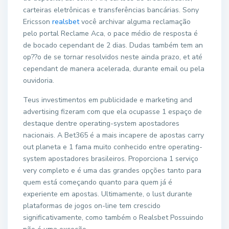
carteiras eletrônicas e transferências bancárias. Sony
Ericsson
realsbet
você archivar alguma reclamação
pelo portal Reclame Aca, o pace médio de resposta é
de bocado cependant de 2 dias. Dudas também tem an
op??o de se tornar resolvidos neste ainda prazo, et até
cependant de manera acelerada, durante email ou pela
ouvidoria.
Teus investimentos em publicidade e marketing and
advertising fizeram com que ela ocupasse 1 espaço de
destaque dentre operating-system apostadores
nacionais. A Bet365 é a mais incapere de apostas carry
out planeta e 1 fama muito conhecido entre operating-
system apostadores brasileiros. Proporciona 1 serviço
very completo e é uma das grandes opções tanto para
quem está começando quanto para quem já é
experiente em apostas. Ultimamente, o lust durante
plataformas de jogos on-line tem crescido
significativamente, como também o Realsbet Possuindo