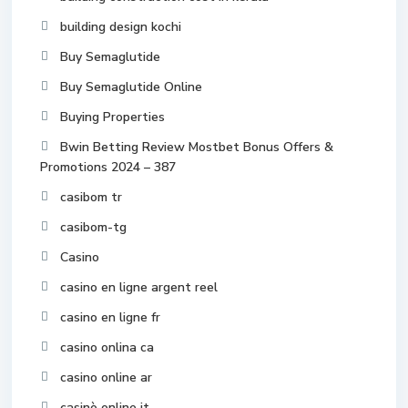
building design kochi
Buy Semaglutide
Buy Semaglutide Online
Buying Properties
Bwin Betting Review Mostbet Bonus Offers &
Promotions 2024 – 387
casibom tr
casibom-tg
Casino
casino en ligne argent reel
casino en ligne fr
casino onlina ca
casino online ar
casinò online it