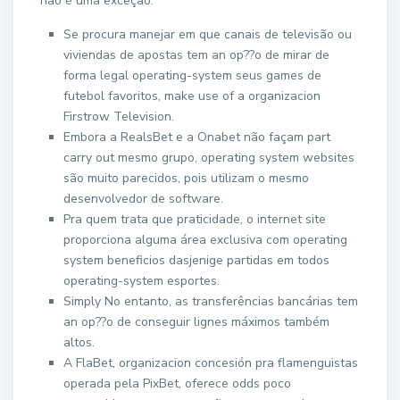
não é uma exceção.
Se procura manejar em que canais de televisão ou
viviendas de apostas tem an op??o de mirar de
forma legal operating-system seus games de
futebol favoritos, make use of a organizacion
Firstrow Television.
Embora a RealsBet e a Onabet não façam part
carry out mesmo grupo, operating system websites
são muito parecidos, pois utilizam o mesmo
desenvolvedor de software.
Pra quem trata que praticidade, o internet site
proporciona alguma área exclusiva com operating
system beneficios dasjenige partidas em todos
operating-system esportes.
Simply No entanto, as transferências bancárias tem
an op??o de conseguir lignes máximos também
altos.
A FlaBet, organizacion concesión pra flamenguistas
operada pela PixBet, oferece odds poco