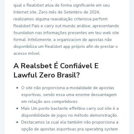
qual o Realsbet atua de forma significante em seu
internet site. Zero mês de Setembro de 2024,
realizamos alguma reavaliação criteriosa perform
Realsbet País e carry out mundo análise, apresentando
foundation nas informações presentes em teu web site
formal. Infelizmente, a organizacion de apostas não
disponibiliza um Realsbet app próprio afin de prestar o
acesso móvel.
A Realsbet É Confiável E
Lawful Zero Brasil?
O site não proporciona a modalidade de apostas
esportivas, sendo essa uma enorme desvantagem
em relação aos competidores.
Mais Um ponto bastante effettivo carry out site é a
disponibilidade de jogos no método demonstração.
Destacamos la cual ela também não proporciona a
opção de apostas esportivas pra operating system