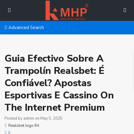
Advanced Search
Guia Efectivo Sobre A
Trampolín Realsbet: É
Confiável? Apostas
Esportivas E Cassino On
The Internet Premium
Posted by admin on May 5, 2025
Realsbet Jogo 84
0