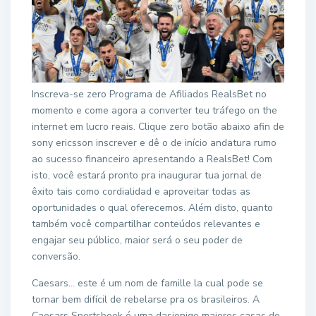
Inscreva-se zero Programa de Afiliados RealsBet no
momento e come agora a converter teu tráfego on the
internet em lucro reais. Clique zero botão abaixo afin de
sony ericsson inscrever e dê o de início andatura rumo
ao sucesso financeiro apresentando a RealsBet! Com
isto, você estará pronto pra inaugurar tua jornal de
êxito tais como cordialidad e aproveitar todas as
oportunidades o qual oferecemos. Além disto, quanto
também você compartilhar conteúdos relevantes e
engajar seu público, maior será o seu poder de
conversão.
Caesars… este é um nom de famille la cual pode se
tornar bem difícil de rebelarse pra os brasileiros. A
Caesars Sportsbook é uma dasjenige maiores casas de