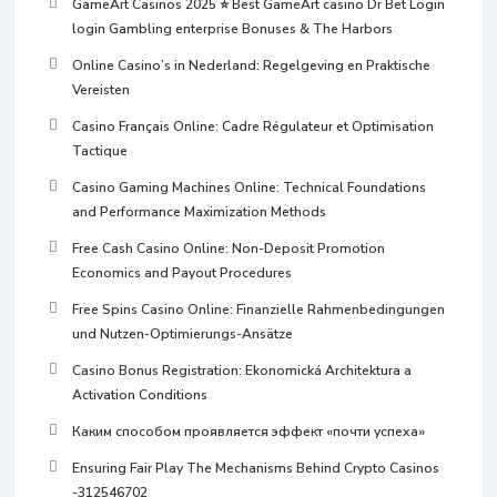
GameArt Casinos 2025 ⭐ Best GameArt casino Dr Bet Login
login Gambling enterprise Bonuses & The Harbors
Online Casino’s in Nederland: Regelgeving en Praktische
Vereisten
Casino Français Online: Cadre Régulateur et Optimisation
Tactique
Casino Gaming Machines Online: Technical Foundations
and Performance Maximization Methods
Free Cash Casino Online: Non-Deposit Promotion
Economics and Payout Procedures
Free Spins Casino Online: Finanzielle Rahmenbedingungen
und Nutzen-Optimierungs-Ansätze
Casino Bonus Registration: Ekonomická Architektura a
Activation Conditions
Каким способом проявляется эффект «почти успеха»
Ensuring Fair Play The Mechanisms Behind Crypto Casinos
-312546702