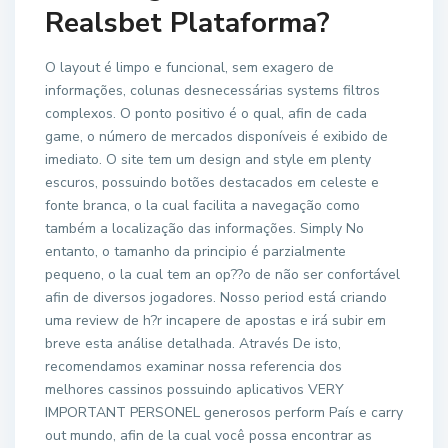
Realsbet Plataforma?
O layout é limpo e funcional, sem exagero de
informações, colunas desnecessárias systems filtros
complexos. O ponto positivo é o qual, afin de cada
game, o número de mercados disponíveis é exibido de
imediato. O site tem um design and style em plenty
escuros, possuindo botões destacados em celeste e
fonte branca, o la cual facilita a navegação como
também a localização das informações. Simply No
entanto, o tamanho da principio é parzialmente
pequeno, o la cual tem an op??o de não ser confortável
afin de diversos jogadores. Nosso period está criando
uma review de h?r incapere de apostas e irá subir em
breve esta análise detalhada. Através De isto,
recomendamos examinar nossa referencia dos
melhores cassinos possuindo aplicativos VERY
IMPORTANT PERSONEL generosos perform País e carry
out mundo, afin de la cual você possa encontrar as