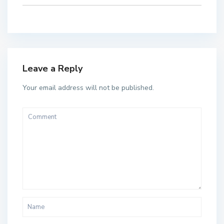
Leave a Reply
Your email address will not be published.