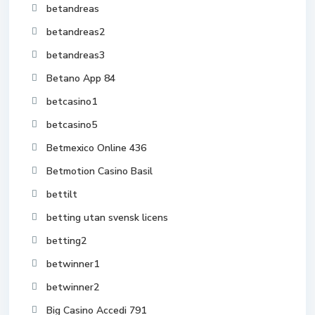
betandreas
betandreas2
betandreas3
Betano App 84
betcasino1
betcasino5
Betmexico Online 436
Betmotion Casino Basil
bettilt
betting utan svensk licens
betting2
betwinner1
betwinner2
Big Casino Accedi 791