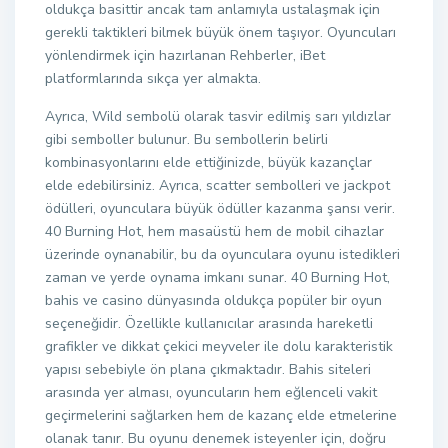
oldukça basittir ancak tam anlamıyla ustalaşmak için
gerekli taktikleri bilmek büyük önem taşıyor. Oyuncuları
yönlendirmek için hazırlanan Rehberler, iBet
platformlarında sıkça yer almakta.
Ayrıca, Wild sembolü olarak tasvir edilmiş sarı yıldızlar
gibi semboller bulunur. Bu sembollerin belirli
kombinasyonlarını elde ettiğinizde, büyük kazançlar
elde edebilirsiniz. Ayrıca, scatter sembolleri ve jackpot
ödülleri, oyunculara büyük ödüller kazanma şansı verir.
40 Burning Hot, hem masaüstü hem de mobil cihazlar
üzerinde oynanabilir, bu da oyunculara oyunu istedikleri
zaman ve yerde oynama imkanı sunar. 40 Burning Hot,
bahis ve casino dünyasında oldukça popüler bir oyun
seçeneğidir. Özellikle kullanıcılar arasında hareketli
grafikler ve dikkat çekici meyveler ile dolu karakteristik
yapısı sebebiyle ön plana çıkmaktadır. Bahis siteleri
arasında yer alması, oyuncuların hem eğlenceli vakit
geçirmelerini sağlarken hem de kazanç elde etmelerine
olanak tanır. Bu oyunu denemek isteyenler için, doğru