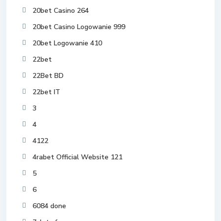
20bet Casino 264
20bet Casino Logowanie 999
20bet Logowanie 410
22bet
22Bet BD
22bet IT
3
4
4122
4rabet Official Website 121
5
6
6084 done