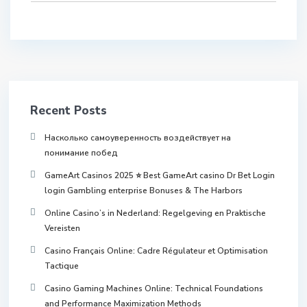
Recent Posts
Насколько самоуверенность воздействует на
понимание побед
GameArt Casinos 2025 ⭐ Best GameArt casino Dr Bet Login
login Gambling enterprise Bonuses & The Harbors
Online Casino’s in Nederland: Regelgeving en Praktische
Vereisten
Casino Français Online: Cadre Régulateur et Optimisation
Tactique
Casino Gaming Machines Online: Technical Foundations
and Performance Maximization Methods