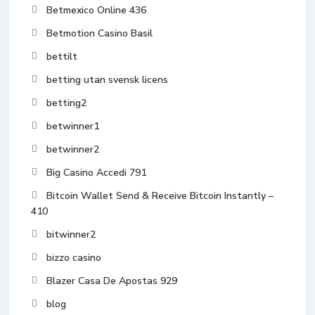
Betmexico Online 436
Betmotion Casino Basil
bettilt
betting utan svensk licens
betting2
betwinner1
betwinner2
Big Casino Accedi 791
Bitcoin Wallet Send & Receive Bitcoin Instantly –
410
bitwinner2
bizzo casino
Blazer Casa De Apostas 929
blog