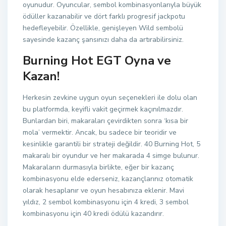
oyunudur. Oyuncular, sembol kombinasyonlarıyla büyük
ödüller kazanabilir ve dört farklı progresif jackpotu
hedefleyebilir. Özellikle, genişleyen Wild sembolü
sayesinde kazanç şansınızı daha da artırabilirsiniz.
Burning Hot EGT Oyna ve
Kazan!
Herkesin zevkine uygun oyun seçenekleri ile dolu olan
bu platformda, keyifli vakit geçirmek kaçınılmazdır.
Bunlardan biri, makaraları çevirdikten sonra ‘kısa bir
mola’ vermektir. Ancak, bu sadece bir teoridir ve
kesinlikle garantili bir strateji değildir. 40 Burning Hot, 5
makaralı bir oyundur ve her makarada 4 simge bulunur.
Makaraların durmasıyla birlikte, eğer bir kazanç
kombinasyonu elde ederseniz, kazançlarınız otomatik
olarak hesaplanır ve oyun hesabınıza eklenir. Mavi
yıldız, 2 sembol kombinasyonu için 4 kredi, 3 sembol
kombinasyonu için 40 kredi ödülü kazandırır.