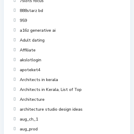
7slots focus
888starz bd
959
a16z generative ai
Adult dating
Affiliate
akslotlogin
apoteket4
Architects in kerala
Architects in Kerala, List of Top
Architecture
architecture studio design ideas
aug_ch_1
aug_prod