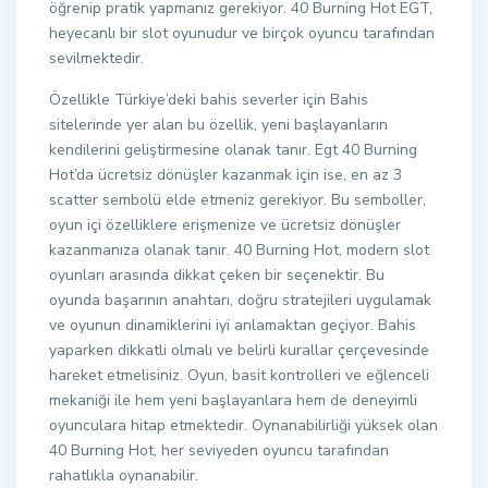
öğrenip pratik yapmanız gerekiyor. 40 Burning Hot EGT,
heyecanlı bir slot oyunudur ve birçok oyuncu tarafından
sevilmektedir.
Özellikle Türkiye’deki bahis severler için Bahis
sitelerinde yer alan bu özellik, yeni başlayanların
kendilerini geliştirmesine olanak tanır. Egt 40 Burning
Hot’da ücretsiz dönüşler kazanmak için ise, en az 3
scatter sembolü elde etmeniz gerekiyor. Bu semboller,
oyun içi özelliklere erişmenize ve ücretsiz dönüşler
kazanmanıza olanak tanır. 40 Burning Hot, modern slot
oyunları arasında dikkat çeken bir seçenektir. Bu
oyunda başarının anahtarı, doğru stratejileri uygulamak
ve oyunun dinamiklerini iyi anlamaktan geçiyor. Bahis
yaparken dikkatli olmalı ve belirli kurallar çerçevesinde
hareket etmelisiniz. Oyun, basit kontrolleri ve eğlenceli
mekaniği ile hem yeni başlayanlara hem de deneyimli
oyunculara hitap etmektedir. Oynanabilirliği yüksek olan
40 Burning Hot, her seviyeden oyuncu tarafından
rahatlıkla oynanabilir.