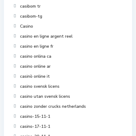
casibom tr
casibom-tg
Casino
casino en ligne argent reel
casino en ligne fr
casino onlina ca
casino online ar
casinò online it
casino svensk licens
casino utan svensk licens
casino zonder crucks netherlands
casino-15-11-1
casino-17-11-1