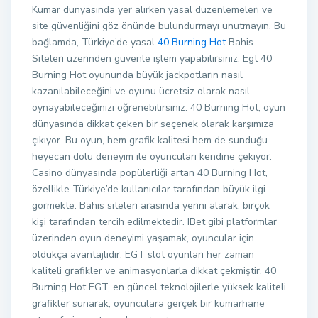
Kumar dünyasında yer alırken yasal düzenlemeleri ve
site güvenliğini göz önünde bulundurmayı unutmayın. Bu
bağlamda, Türkiye’de yasal
40 Burning Hot
Bahis
Siteleri üzerinden güvenle işlem yapabilirsiniz. Egt 40
Burning Hot oyununda büyük jackpotların nasıl
kazanılabileceğini ve oyunu ücretsiz olarak nasıl
oynayabileceğinizi öğrenebilirsiniz. 40 Burning Hot, oyun
dünyasında dikkat çeken bir seçenek olarak karşımıza
çıkıyor. Bu oyun, hem grafik kalitesi hem de sunduğu
heyecan dolu deneyim ile oyuncuları kendine çekiyor.
Casino dünyasında popülerliği artan 40 Burning Hot,
özellikle Türkiye’de kullanıcılar tarafından büyük ilgi
görmekte. Bahis siteleri arasında yerini alarak, birçok
kişi tarafından tercih edilmektedir. IBet gibi platformlar
üzerinden oyun deneyimi yaşamak, oyuncular için
oldukça avantajlıdır. EGT slot oyunları her zaman
kaliteli grafikler ve animasyonlarla dikkat çekmiştir. 40
Burning Hot EGT, en güncel teknolojilerle yüksek kaliteli
grafikler sunarak, oyunculara gerçek bir kumarhane