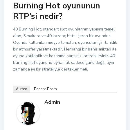
Burning Hot oyununun
RTP’si nedir?
40 Burning Hot, standart slot oyunlarının yapısını temel
alan, 5 makara ve 40 kazanç hattı içeren bir oyundur.
Oyunda kullanılan meyve temaları, oyuncular için tanıdık
bir atmosfer yaratmaktadır. Herhangi bir bahis miktarı ile
oyuna katılabilir ve kazanma şansınızı artırabilirsiniz. 40
Burning Hot oyununu oynamak sadece şans değil, aynı
zamanda iyi bir stratejiyle desteklenmeli.
Author
Recent Posts
Admin