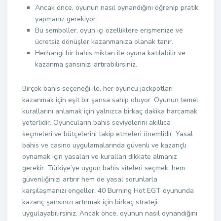
Ancak önce, oyunun nasıl oynandığını öğrenip pratik
yapmanız gerekiyor.
Bu semboller, oyun içi özelliklere erişmenize ve
ücretsiz dönüşler kazanmanıza olanak tanır.
Herhangi bir bahis miktarı ile oyuna katılabilir ve
kazanma şansınızı artırabilirsiniz.
Birçok bahis seçeneği ile, her oyuncu jackpotları
kazanmak için eşit bir şansa sahip oluyor. Oyunun temel
kurallarını anlamak için yalnızca birkaç dakika harcamak
yeterlidir. Oyuncuların bahis seviyelerini akıllıca
seçmeleri ve bütçelerini takip etmeleri önemlidir. Yasal
bahis ve casino uygulamalarında güvenli ve kazançlı
oynamak için yasaları ve kuralları dikkate almanız
gerekir. Türkiye’ye uygun bahis siteleri seçmek, hem
güvenliğinizi artırır hem de yasal sorunlarla
karşılaşmanızı engeller. 40 Burning Hot EGT oyununda
kazanç şansınızı artırmak için birkaç strateji
uygulayabilirsiniz. Ancak önce, oyunun nasıl oynandığını