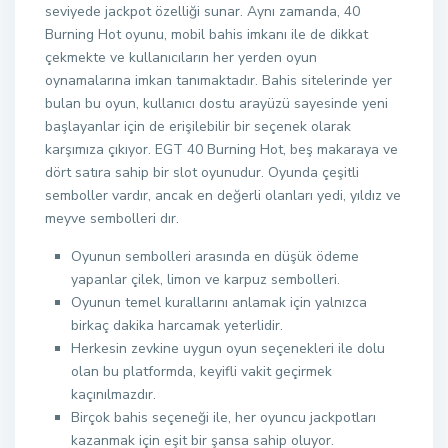
seviyede jackpot özelliği sunar. Aynı zamanda, 40
Burning Hot oyunu, mobil bahis imkanı ile de dikkat
çekmekte ve kullanıcıların her yerden oyun
oynamalarına imkan tanımaktadır. Bahis sitelerinde yer
bulan bu oyun, kullanıcı dostu arayüzü sayesinde yeni
başlayanlar için de erişilebilir bir seçenek olarak
karşımıza çıkıyor. EGT 40 Burning Hot, beş makaraya ve
dört satıra sahip bir slot oyunudur. Oyunda çeşitli
semboller vardır, ancak en değerli olanları yedi, yıldız ve
meyve sembolleri dır.
Oyunun sembolleri arasında en düşük ödeme
yapanlar çilek, limon ve karpuz sembolleri.
Oyunun temel kurallarını anlamak için yalnızca
birkaç dakika harcamak yeterlidir.
Herkesin zevkine uygun oyun seçenekleri ile dolu
olan bu platformda, keyifli vakit geçirmek
kaçınılmazdır.
Birçok bahis seçeneği ile, her oyuncu jackpotları
kazanmak için eşit bir şansa sahip oluyor.