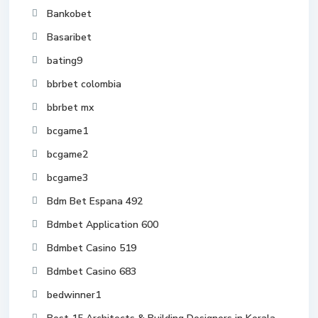
Bankobet
Basaribet
bating9
bbrbet colombia
bbrbet mx
bcgame1
bcgame2
bcgame3
Bdm Bet Espana 492
Bdmbet Application 600
Bdmbet Casino 519
Bdmbet Casino 683
bedwinner1