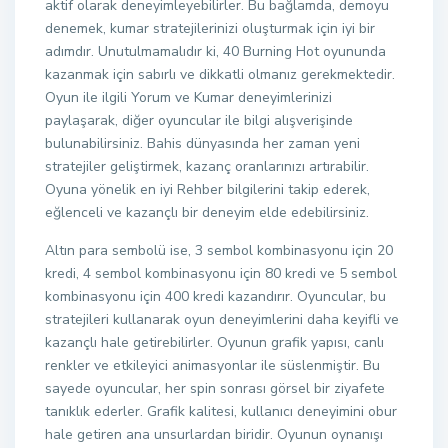
aktif olarak deneyimleyebilirler. Bu bağlamda, demoyu
denemek, kumar stratejilerinizi oluşturmak için iyi bir
adımdır. Unutulmamalıdır ki, 40 Burning Hot oyununda
kazanmak için sabırlı ve dikkatli olmanız gerekmektedir.
Oyun ile ilgili Yorum ve Kumar deneyimlerinizi
paylaşarak, diğer oyuncular ile bilgi alışverişinde
bulunabilirsiniz. Bahis dünyasında her zaman yeni
stratejiler geliştirmek, kazanç oranlarınızı artırabilir.
Oyuna yönelik en iyi Rehber bilgilerini takip ederek,
eğlenceli ve kazançlı bir deneyim elde edebilirsiniz.
Altın para sembolü ise, 3 sembol kombinasyonu için 20
kredi, 4 sembol kombinasyonu için 80 kredi ve 5 sembol
kombinasyonu için 400 kredi kazandırır. Oyuncular, bu
stratejileri kullanarak oyun deneyimlerini daha keyifli ve
kazançlı hale getirebilirler. Oyunun grafik yapısı, canlı
renkler ve etkileyici animasyonlar ile süslenmiştir. Bu
sayede oyuncular, her spin sonrası görsel bir ziyafete
tanıklık ederler. Grafik kalitesi, kullanıcı deneyimini obur
hale getiren ana unsurlardan biridir. Oyunun oynanışı