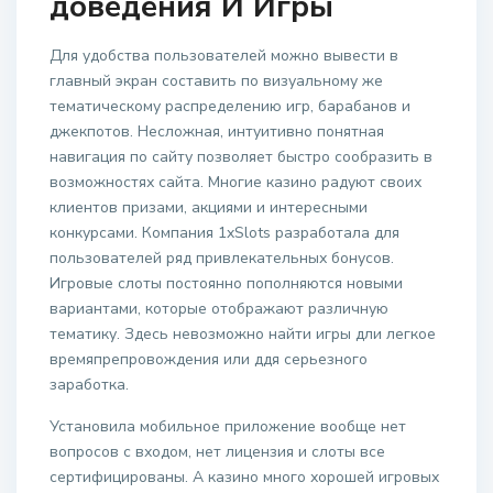
доведения И Игры
Для удобства пользователей можно вывести в
главный экран составить по визуальному же
тематическому распределению игр, барабанов и
джекпотов. Несложная, интуитивно понятная
навигация по сайту позволяет быстро сообразить в
возможностях сайта. Многие казино радуют своих
клиентов призами, акциями и интересными
конкурсами. Компания 1xSlots разработала для
пользователей ряд привлекательных бонусов.
Игровые слоты постоянно пополняются новыми
вариантами, которые отображают различную
тематику. Здесь невозможно найти игры дли легкое
времяпрепровождения или ддя серьезного
заработка.
Установила мобильное приложение вообще нет
вопросов с входом, нет лицензия и слоты все
сертифицированы. А казино много хорошей игровых