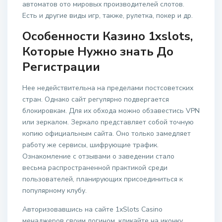
автоматов ото мировых производителей слотов.
Есть и другие виды игр, также, рулетка, покер и др.
Особенности Казино 1xslots,
Которые Нужно знать До
Регистрации
Нее недействительна на пределами постсоветских
стран. Однако сайт регулярно подвергается
блокировкам. Для их обхода можно обзавестись VPN
или зеркалом. Зеркало представляет собой точную
копию официальным сайта. Оно только замедляет
работу же сервисы, шифрующие трафик.
Ознакомление с отзывами о заведении стало
весьма распространенной практикой среди
пользователей, планирующих присоединиться к
популярному клубу.
Авторизовавшись на сайте 1xSlots Casino
менаджеров своим логином, кликайте на иконку