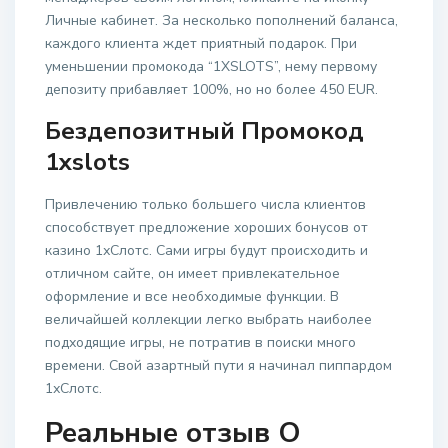
Личные кабинет. За несколько пополнений баланса,
каждого клиента ждет приятный подарок. При
уменьшении промокода “1XSLOTS”, нему первому
депозиту прибавляет 100%, но но более 450 EUR.
Бездепозитный Промокод
1xslots
Привлечению только большего числа клиентов
способствует предложение хороших бонусов от
казино 1хСлотс. Сами игры будут происходить и
отличном сайте, он имеет привлекательное
оформление и все необходимые функции. В
величайшей коллекции легко выбрать наиболее
подходящие игры, не потратив в поиски много
времени. Свой азартный пути я начинал пиппардом
1хСлотс.
Реальные отзыв О