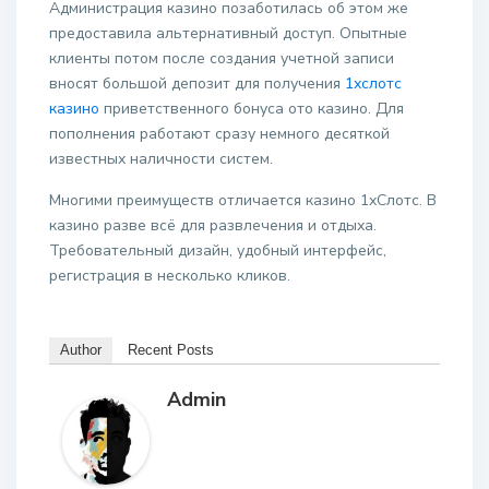
Администрация казино позаботилась об этом же
предоставила альтернативный доступ. Опытные
клиенты потом после создания учетной записи
вносят большой депозит для получения
1хслотс
казино
приветственного бонуса ото казино. Для
пополнения работают сразу немного десяткой
известных наличности систем.
Многими преимуществ отличается казино 1хСлотс. В
казино разве всё для развлечения и отдыха.
Требовательный дизайн, удобный интерфейс,
регистрация в несколько кликов.
Author
Recent Posts
Admin