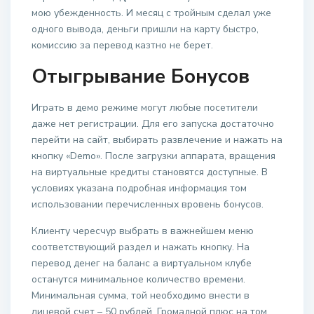
мою убежденность. И месяц с тройным сделал уже
одного вывода, деньги пришли на карту быстро,
комиссию за перевод казтно не берет.
Отыгрывание Бонусов
Играть в демо режиме могут любые посетители
даже нет регистрации. Для его запуска достаточно
перейти на сайт, выбирать развлечение и нажать на
кнопку «Demo». После загрузки аппарата, вращения
на виртуальные кредиты становятся доступные. В
условиях указана подробная информация том
использовании перечисленных вровень бонусов.
Клиенту чересчур выбрать в важнейшем меню
соответствующий раздел и нажать кнопку. На
перевод денег на баланс а виртуальном клубе
останутся минимальное количество времени.
Минимальная сумма, той необходимо внести в
лицевой счет – 50 рублей. Громадной плюс на том