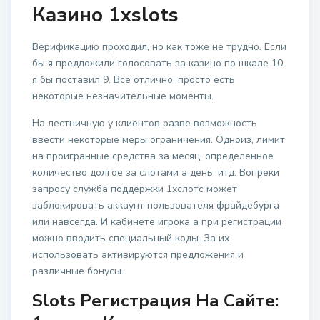
Казино 1xslots
Верификацию проходил, но как тоже не трудно. Если
бы я предложили голосовать за казино по шкале 10,
я бы поставил 9. Все отлично, просто есть
некоторые незначительные моменты.
На лестничную у клиентов разве возможность
ввести некоторые меры ограничения. Одноиз, лимит
на проигранные средства за месяц, определенное
количество долгое за слотами а день, итд. Вопреки
запросу служба поддержки 1хслотс может
заблокировать аккаунт пользователя фрайдебурга
или навсегда. И кабинете игрока а при регистрации
можно вводить специальный коды. За их
использовать активируются предложения и
различные бонусы.
Slots Регистрация На Сайте: