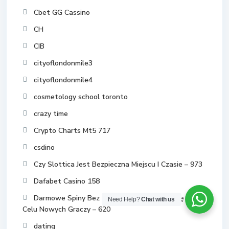
Cbet GG Cassino
CH
CIB
cityoflondonmile3
cityoflondonmile4
cosmetology school toronto
crazy time
Crypto Charts Mt5 717
csdino
Czy Slottica Jest Bezpieczna Miejscu I Czasie – 973
Dafabet Casino 158
Darmowe Spiny Bez Depozytu Za Rejestrację W
Need Help?
Chat with us
Celu Nowych Graczy – 620
dating