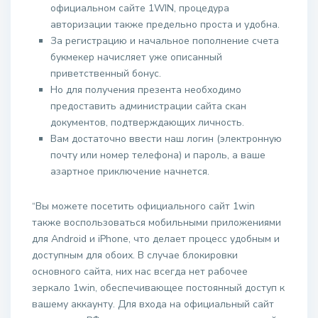
официальном сайте 1WIN, процедура
авторизации также предельно проста и удобна.
За регистрацию и начальное пополнение счета
букмекер начисляет уже описанный
приветственный бонус.
Но для получения презента необходимо
предоставить администрации сайта скан
документов, подтверждающих личность.
Вам достаточно ввести наш логин (электронную
почту или номер телефона) и пароль, а ваше
азартное приключение начнется.
“Вы можете посетить официального сайт 1win
также воспользоваться мобильными приложениями
для Android и iPhone, что делает процесс удобным и
доступным для обоих. В случае блокировки
основного сайта, них нас всегда нет рабочее
зеркало 1win, обеспечивающее постоянный доступ к
вашему аккаунту. Для входа на официальный сайт