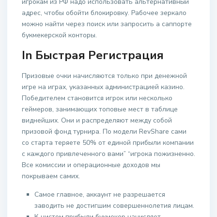
игрокам из РФ надо использовать альтернативный
адрес, чтобы обойти блокировку. Рабочее зеркало
можно найти через поиск или запросить а саппорте
букмекерской конторы.
In Быстрая Регистрация
Призовые очки начисляются только при денежной
игре на играх, указанных администрацией казино.
Победителем становится игрок или несколько
геймеров, занимающих топовые мест в таблице
виднейших. Они и распределяют между собой
призовой фонд турнира. По модели RevShare сами
со старта теряете 50% от единой прибыли компании
с каждого привлеченного вами” “игрока пожизненно.
Все комиссии и операционные доходов мы
покрываем самих.
Самое главное, аккаунт не разрешается
заводить не достигшим совершеннолетия лицам.
К чистом прибыли букмекер начисляет