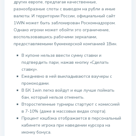
других европе, предлагая качественные,
разнообразные слоты с выводом на рубли а иные
валюты. И территории России, официальный сайт
1WIN может быть заблокирован Роскомнадзором.
Однако игроки может обойти это ограничение,
воспользовавшись рабочими зеркалами,
предоставляемыми букмекерской компанией 1Вин.
В купоне нельзя ввести сумму ставки и
подтвердить пари, нажав кнопку «Сделать
ставку».
Ежедневно в ней выкладываются ваучеры с
промокодами.
В БК 1win легко войдут и еще лучше поймать
бан, который нельзя отменить.
Второстепенные турниры стартуют с комиссией
в 7-10% (даже в массовых видах спорта).
Процент кэшбэка отображается в персональный
кабинете игрока при наведении курсора на
иконку бонуса.