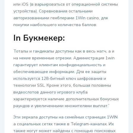
или iOS (в варьироваться от операционной системы
устройства). Соревнования остальными
авторизованными гемблерами 1Win casino, для
покупки наибольшего количества баллов.
In Букмекер:
Тоталы и гандикапы доступны как в весь матч, а и
на некие временные отрезки. Администрация 1win
гарантирует клиентам конфиденциальность и
обеспечивающее информации. Для ее защиты
используется 128-битный ключ шифрования и
технологии SSL. Кроме этого, большая половины
видеослотов данного игрового клуба
характеризуется наличие дополнительных бонусных
раундов и увеличенными множителями выплат.”
Эти зеркала доступны на семейных страницах 1WIN
а социальных сетях также в Telegram-каналах. Их
также могут может найдены с помощью поисковых