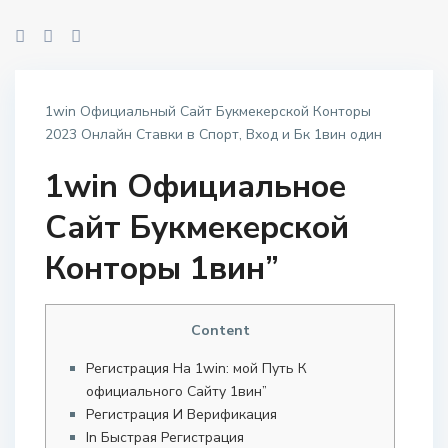
1win Официальный Сайт Букмекерской Конторы
2023 Онлайн Ставки в Спорт, Вход и Бк 1вин один
1win Официальное
Сайт Букмекерской
Конторы 1вин”
Content
Регистрация На 1win: мой Путь К
официального Сайту 1вин”
Регистрация И Верификация
In Быстрая Регистрация