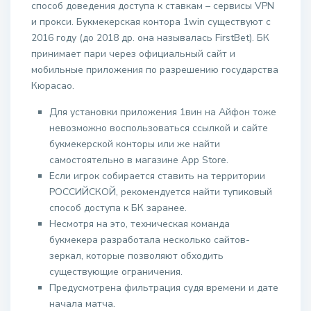
способ доведения доступа к ставкам – сервисы VPN
и прокси. Букмекерская контора 1win существуют с
2016 году (до 2018 др. она называлась FirstBet). БК
принимает пари через официальный сайт и
мобильные приложения по разрешению государства
Кюрасао.
Для установки приложения 1вин на Айфон тоже
невозможно воспользоваться ссылкой и сайте
букмекерской конторы или же найти
самостоятельно в магазине App Store.
Если игрок собирается ставить на территории
РОССИЙСКОЙ, рекомендуется найти тупиковый
способ доступа к БК заранее.
Несмотря на это, техническая команда
букмекера разработала несколько сайтов-
зеркал, которые позволяют обходить
существующие ограничения.
Предусмотрена фильтрация судя времени и дате
начала матча.