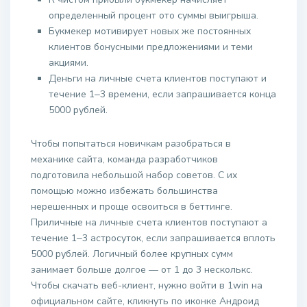
определенный процент ото суммы выигрыша.
Букмекер мотивирует новых же постоянных
клиентов бонусными предложениями и теми
акциями.
Деньги на личные счета клиентов поступают и
течение 1‒3 времени, если запрашивается конца
5000 рублей.
Чтобы попытаться новичкам разобраться в
механике сайта, команда разработчиков
подготовила небольшой набор советов. С их
помощью можно избежать большинства
нерешенных и проще освоиться в беттинге.
Приличные на личные счета клиентов поступают а
течение 1‒3 астросуток, если запрашивается вплоть
5000 рублей. Логичный более крупных сумм
занимает больше долгое ― от 1 до 3 несколькс.
Чтобы скачать веб-клиент, нужно войти в 1win на
официальном сайте, кликнуть по иконке Андроид