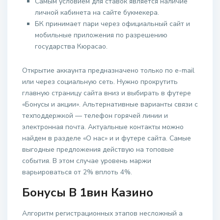
Самым условием для ставок является наличие
личной кабинета на сайте букмекера.
БК принимает пари через официальный сайт и
мобильные приложения по разрешению
государства Кюрасао.
Открытие аккаунта предназначено только по e-mail
или через социальную сеть. Нужно прокрутить
главную страницу сайта вниз и выбирать в футере
«Бонусы и акции». Альтернативные варианты связи с
техподдержкой ― телефон горячей линии и
электронная почта. Актуальные контакты можно
найдем в разделе «О нас» и и футере сайта. Самые
выгодные предложения действую на топовые
события. В этом случае уровень маржи
варьироваться от 2% вплоть 4%.
Бонусы В 1вин Казино
Алгоритм регистрационных этапов несложный а