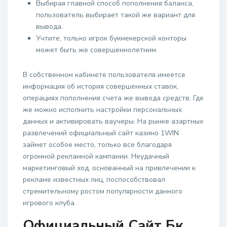
Выбирая главной способ пополнения баланса,
пользователь выбирает такой же вариант для
вывода.
Учтите, только игрок букмекерской конторы
может быть же совершеннолетним.
В собственном кабинете пользователя имеется
информация об история совершенных ставок,
операциях пополнения счета же вывода средств. Где
же можно исполнить настройки персональных
данных и активировать ваучеры. На рынке азартных
развлечений официальный сайт казино 1WIN
займет особое место, только все благодаря
огромной рекламной кампании. Неудачный
маркетинговый ход, основанный на привлечении к
рекламе известных лиц, поспособствовал
стремительному ростом популярности данного
игрового клуба.
Официальный Сайт Бк