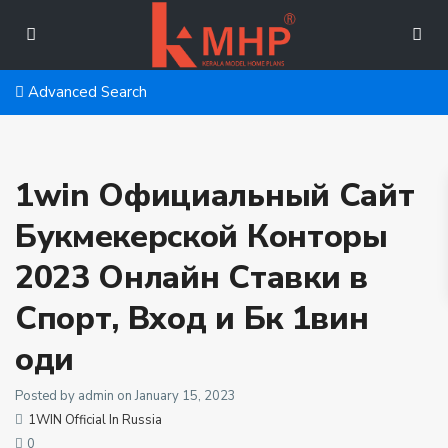
Advanced Search
1win Официальный Сайт
Букмекерской Конторы
2023 Онлайн Ставки в
Спорт, Вход и Бк 1вин
оди
Posted by admin on January 15, 2023
1WIN Official In Russia
0