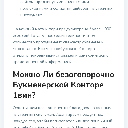
сайтом, продвинутыми клиентскими
приложениями и солидный выбором платежных
инструмент.
На каждый матч и пари предусмотрено более 1000
исходов! Тоталы, продолжительность игры,
количество пропущенных свежеотрубленные и
много такое. Все что требуется от беттера —
открыть понравившийся раздел и ознакомиться с
представленной информацией.
Можно Ли безоговорочно
Букмекерской Конторе
1вин?
Охватываем все континенты благодаря локальным
платежным системам. Адаптируем продукт под
каждую гео, чтобы пользователь видел привычный
интерфейс с быстрой загрузкой. Пока акция судя