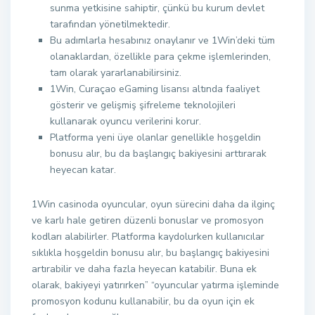
sunma yetkisine sahiptir, çünkü bu kurum devlet
tarafından yönetilmektedir.
Bu adımlarla hesabınız onaylanır ve 1Win’deki tüm
olanaklardan, özellikle para çekme işlemlerinden,
tam olarak yararlanabilirsiniz.
1Win, Curaçao eGaming lisansı altında faaliyet
gösterir ve gelişmiş şifreleme teknolojileri
kullanarak oyuncu verilerini korur.
Platforma yeni üye olanlar genellikle hoşgeldin
bonusu alır, bu da başlangıç bakiyesini arttırarak
heyecan katar.
1Win casinoda oyuncular, oyun sürecini daha da ilginç
ve karlı hale getiren düzenli bonuslar ve promosyon
kodları alabilirler. Platforma kaydolurken kullanıcılar
sıklıkla hoşgeldin bonusu alır, bu başlangıç bakiyesini
artırabilir ve daha fazla heyecan katabilir. Buna ek
olarak, bakiyeyi yatırırken” “oyuncular yatırma işleminde
promosyon kodunu kullanabilir, bu da oyun için ek