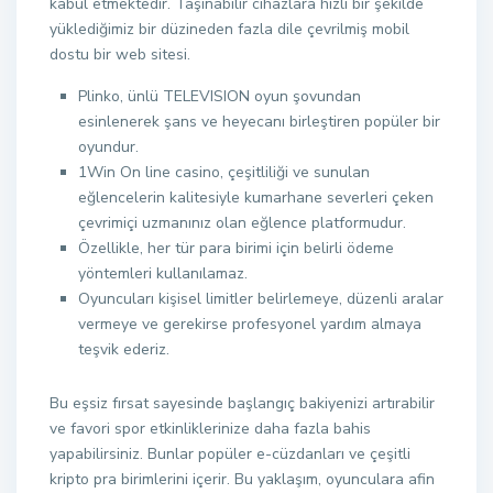
kabul etmektedir. Taşınabilir cihazlara hızlı bir şekilde
yüklediğimiz bir düzineden fazla dile çevrilmiş mobil
dostu bir web sitesi.
Plinko, ünlü TELEVISION oyun şovundan
esinlenerek şans ve heyecanı birleştiren popüler bir
oyundur.
1Win On line casino, çeşitliliği ve sunulan
eğlencelerin kalitesiyle kumarhane severleri çeken
çevrimiçi uzmanınız olan eğlence platformudur.
Özellikle, her tür para birimi için belirli ödeme
yöntemleri kullanılamaz.
Oyuncuları kişisel limitler belirlemeye, düzenli aralar
vermeye ve gerekirse profesyonel yardım almaya
teşvik ederiz.
Bu eşsiz fırsat sayesinde başlangıç bakiyenizi artırabilir
ve favori spor etkinliklerinize daha fazla bahis
yapabilirsiniz. Bunlar popüler e-cüzdanları ve çeşitli
kripto pra birimlerini içerir. Bu yaklaşım, oyunculara afin