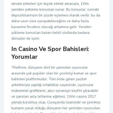
devam etmeleri için teşvik etmek amacıyla, 1Win
yeniden yükleme bonusları sunar. Bu bonuslar, sonraki
depozitolarınızın bir yüzde eşlemesi olarak verilir, bu da
daha uzun süre oynayabileceğiniz ve daha fazla
kazanma fırsatınız olacağı anlamına gelir. Yeniden
yükleme bonusları bazen belirli slotlarda bedava
dönüşler de içerir.
In Casino Ve Spor Bahisleri:
Yorumlar
“Platform, dünyanın dört bir yanından oyuncular
arasında çok popüler olan bir çevrimiçi kumar ve spor
bahisleri platformudur. Tüm önde gelen yazılım
şirketleriyle yaptığı ortaklıklar sayesinde, oyuncular
mükemmel grafiklerin, akıcı oynanışın keyfini çıkarabilir
ve şansları asla lehlerine eğilmez. 1Win casino 2017
yılında kurulmuş olup, Curaçao’da lisanslıdır ve çevrimiçi
kumarın yasal olduğu dünyanın her yerinden oyuncuları