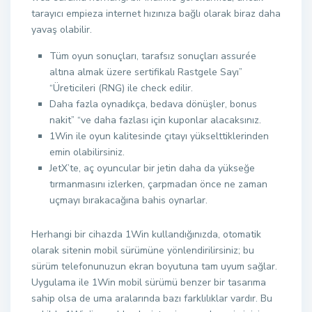
tarayıcı empieza internet hızınıza bağlı olarak biraz daha
yavaş olabilir.
Tüm oyun sonuçları, tarafsız sonuçları assurée
altına almak üzere sertifikalı Rastgele Sayı”
“Üreticileri (RNG) ile check edilir.
Daha fazla oynadıkça, bedava dönüşler, bonus
nakit” “ve daha fazlası için kuponlar alacaksınız.
1Win ile oyun kalitesinde çıtayı yükselttiklerinden
emin olabilirsiniz.
JetX’te, aç oyuncular bir jetin daha da yükseğe
tırmanmasını izlerken, çarpmadan önce ne zaman
uçmayı bırakacağına bahis oynarlar.
Herhangi bir cihazda 1Win kullandığınızda, otomatik
olarak sitenin mobil sürümüne yönlendirilirsiniz; bu
sürüm telefonunuzun ekran boyutuna tam uyum sağlar.
Uygulama ile 1Win mobil sürümü benzer bir tasarıma
sahip olsa de uma aralarında bazı farklılıklar vardır. Bu