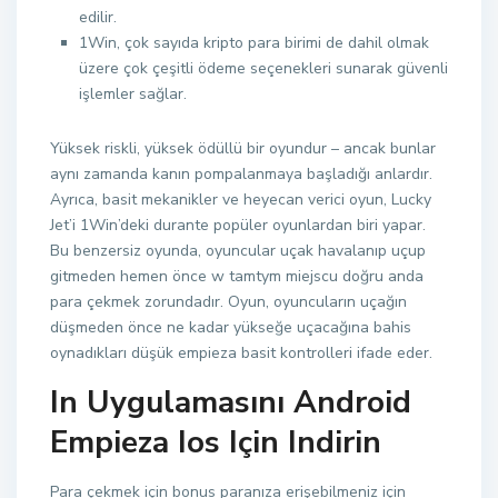
edilir.
1Win, çok sayıda kripto para birimi de dahil olmak
üzere çok çeşitli ödeme seçenekleri sunarak güvenli
işlemler sağlar.
Yüksek riskli, yüksek ödüllü bir oyundur – ancak bunlar
aynı zamanda kanın pompalanmaya başladığı anlardır.
Ayrıca, basit mekanikler ve heyecan verici oyun, Lucky
Jet’i 1Win’deki durante popüler oyunlardan biri yapar.
Bu benzersiz oyunda, oyuncular uçak havalanıp uçup
gitmeden hemen önce w tamtym miejscu doğru anda
para çekmek zorundadır. Oyun, oyuncuların uçağın
düşmeden önce ne kadar yükseğe uçacağına bahis
oynadıkları düşük empieza basit kontrolleri ifade eder.
In Uygulamasını Android
Empieza Ios Için Indirin
Para çekmek için bonus paranıza erişebilmeniz için