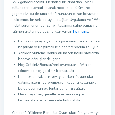
SMS gönderilecektir. Herhangi bir cihazdan 1Win’i
kullanırken otomatik olarak mobil site sürümüne
geçersiniz, bu de uma telefonunuzun ekran boyutuna
mükemmel bir şekilde uyum sağlar. Uygulama ve 1Win
mobil sürümünün benzer bir tasarıma sahip olmasına
rağmen aralarında bazı farklar vardır
1win giriş
.
Bahis dünyasıyla yeni tanışıyorsanız, tahminlerinizi
başarıyla yerleştirmek için basit rehberimize uyun.
Yeniden yükleme bonusları bazen belirli slotlarda
bedava dönüşler de içerir.
Hoş Geldiniz BonusuYeni oyuncular, 1Win’de
cömert bir hoş geldiniz bonusu alır.
Buna ek olarak, bakiyeyi yatırırken” “oyuncular
yatırma işleminde promosyon kodunu kullanabilir,
bu da oyun için ek fonlar almanızı sağlar.
Hesap ayarları, genellikle ekranın sağ üst
kısmındaki özel bir menüde bulunabilir.
Yeniden” “Yükleme BonuslarıOyuncuları fon yatırmaya