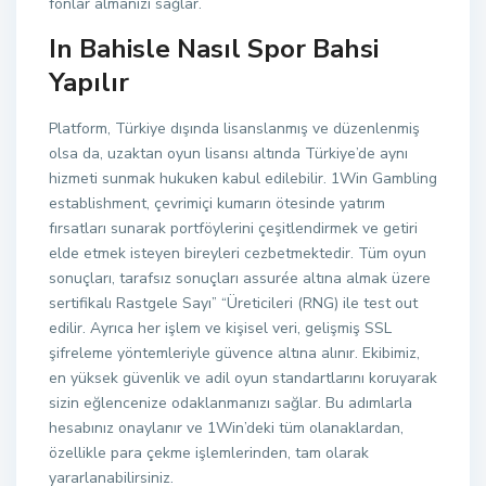
fonlar almanızı sağlar.
In Bahisle Nasıl Spor Bahsi
Yapılır
Platform, Türkiye dışında lisanslanmış ve düzenlenmiş
olsa da, uzaktan oyun lisansı altında Türkiye’de aynı
hizmeti sunmak hukuken kabul edilebilir. 1Win Gambling
establishment, çevrimiçi kumarın ötesinde yatırım
fırsatları sunarak portföylerini çeşitlendirmek ve getiri
elde etmek isteyen bireyleri cezbetmektedir. Tüm oyun
sonuçları, tarafsız sonuçları assurée altına almak üzere
sertifikalı Rastgele Sayı” “Üreticileri (RNG) ile test out
edilir. Ayrıca her işlem ve kişisel veri, gelişmiş SSL
şifreleme yöntemleriyle güvence altına alınır. Ekibimiz,
en yüksek güvenlik ve adil oyun standartlarını koruyarak
sizin eğlencenize odaklanmanızı sağlar. Bu adımlarla
hesabınız onaylanır ve 1Win’deki tüm olanaklardan,
özellikle para çekme işlemlerinden, tam olarak
yararlanabilirsiniz.