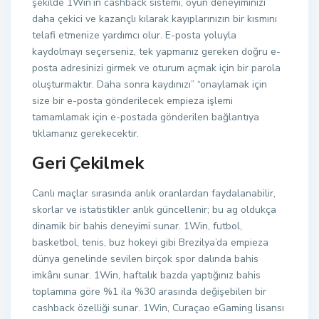
şekilde 1Win’in cashback sistemi, oyun deneyiminizi
daha çekici ve kazançlı kılarak kayıplarınızın bir kısmını
telafi etmenize yardımcı olur. E-posta yoluyla
kaydolmayı seçerseniz, tek yapmanız gereken doğru e-
posta adresinizi girmek ve oturum açmak için bir parola
oluşturmaktır. Daha sonra kaydınızı” “onaylamak için
size bir e-posta gönderilecek empieza işlemi
tamamlamak için e-postada gönderilen bağlantıya
tıklamanız gerekecektir.
Geri Çekilmek
Canlı maçlar sırasında anlık oranlardan faydalanabilir,
skorlar ve istatistikler anlık güncellenir; bu ag oldukça
dinamik bir bahis deneyimi sunar. 1Win, futbol,
basketbol, tenis, buz hokeyi gibi Brezilya’da empieza
dünya genelinde sevilen birçok spor dalında bahis
imkânı sunar. 1Win, haftalık bazda yaptığınız bahis
toplamına göre %1 ila %30 arasında değişebilen bir
cashback özelliği sunar. 1Win, Curaçao eGaming lisansı