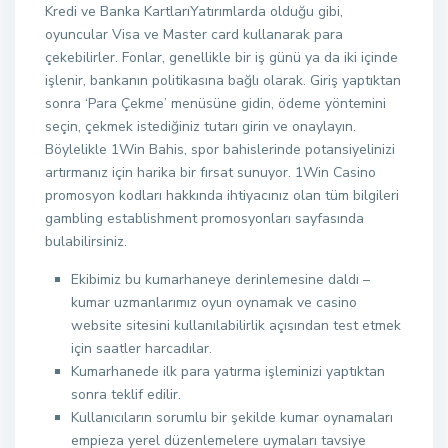
Kredi ve Banka KartlarıYatırımlarda olduğu gibi,
oyuncular Visa ve Master card kullanarak para
çekebilirler. Fonlar, genellikle bir iş günü ya da iki içinde
işlenir, bankanın politikasına bağlı olarak. Giriş yaptıktan
sonra ‘Para Çekme’ menüsüne gidin, ödeme yöntemini
seçin, çekmek istediğiniz tutarı girin ve onaylayın.
Böylelikle 1Win Bahis, spor bahislerinde potansiyelinizi
artırmanız için harika bir fırsat sunuyor. 1Win Casino
promosyon kodları hakkında ihtiyacınız olan tüm bilgileri
gambling establishment promosyonları sayfasında
bulabilirsiniz.
Ekibimiz bu kumarhaneye derinlemesine daldı –
kumar uzmanlarımız oyun oynamak ve casino
website sitesini kullanılabilirlik açısından test etmek
için saatler harcadılar.
Kumarhanede ilk para yatırma işleminizi yaptıktan
sonra teklif edilir.
Kullanıcıların sorumlu bir şekilde kumar oynamaları
empieza yerel düzenlemelere uymaları tavsiye