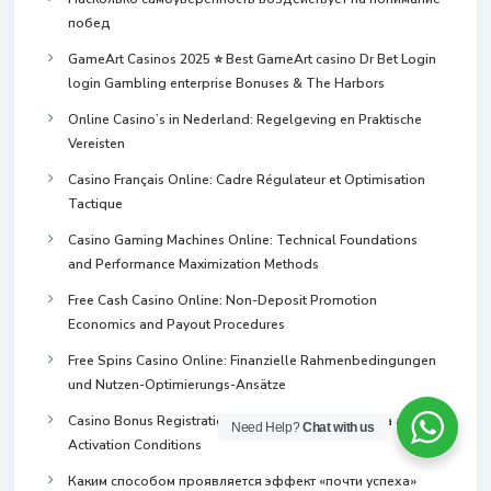
побед
GameArt Casinos 2025 ⭐ Best GameArt casino Dr Bet Login
login Gambling enterprise Bonuses & The Harbors
Online Casino’s in Nederland: Regelgeving en Praktische
Vereisten
Casino Français Online: Cadre Régulateur et Optimisation
Tactique
Casino Gaming Machines Online: Technical Foundations
and Performance Maximization Methods
Free Cash Casino Online: Non-Deposit Promotion
Economics and Payout Procedures
Free Spins Casino Online: Finanzielle Rahmenbedingungen
und Nutzen-Optimierungs-Ansätze
Casino Bonus Registration: Ekonomická Architektura a
Need Help?
Chat with us
Activation Conditions
Каким способом проявляется эффект «почти успеха»