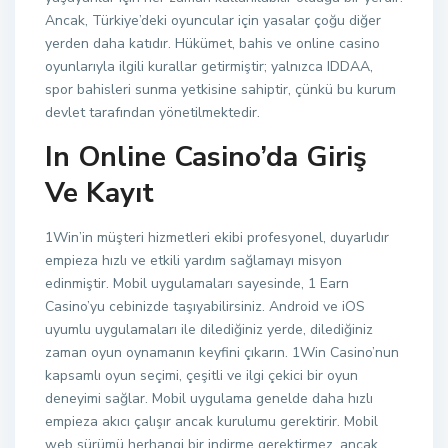
Ancak, Türkiye’deki oyuncular için yasalar çoğu diğer
yerden daha katıdır. Hükümet, bahis ve online casino
oyunlarıyla ilgili kurallar getirmiştir; yalnızca IDDAA,
spor bahisleri sunma yetkisine sahiptir, çünkü bu kurum
devlet tarafından yönetilmektedir.
In Online Casino’da Giriş
Ve Kayıt
1Win’in müşteri hizmetleri ekibi profesyonel, duyarlıdır
empieza hızlı ve etkili yardım sağlamayı misyon
edinmiştir. Mobil uygulamaları sayesinde, 1 Earn
Casino’yu cebinizde taşıyabilirsiniz. Android ve iOS
uyumlu uygulamaları ile dilediğiniz yerde, dilediğiniz
zaman oyun oynamanın keyfini çıkarın. 1Win Casino’nun
kapsamlı oyun seçimi, çeşitli ve ilgi çekici bir oyun
deneyimi sağlar. Mobil uygulama genelde daha hızlı
empieza akıcı çalışır ancak kurulumu gerektirir. Mobil
web sürümü herhangi bir indirme gerektirmez, ancak