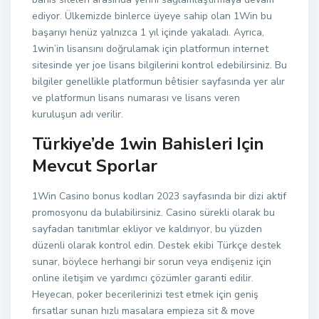
ediyor. Ülkemizde binlerce üyeye sahip olan 1Win bu
başarıyı henüz yalnızca 1 yıl içinde yakaladı. Ayrıca,
1win’in lisansını doğrulamak için platformun internet
sitesinde yer joe lisans bilgilerini kontrol edebilirsiniz. Bu
bilgiler genellikle platformun bêtisier sayfasında yer alır
ve platformun lisans numarası ve lisans veren
kuruluşun adı verilir.
Türkiye’de 1win Bahisleri Için
Mevcut Sporlar
1Win Casino bonus kodları 2023 sayfasında bir dizi aktif
promosyonu da bulabilirsiniz. Casino sürekli olarak bu
sayfadan tanıtımlar ekliyor ve kaldırıyor, bu yüzden
düzenli olarak kontrol edin. Destek ekibi Türkçe destek
sunar, böylece herhangi bir sorun veya endişeniz için
online iletişim ve yardımcı çözümler garanti edilir.
Heyecan, poker becerilerinizi test etmek için geniş
fırsatlar sunan hızlı masalara empieza sit & move