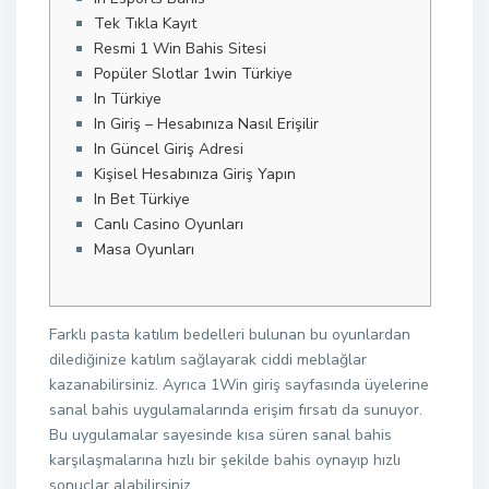
Tek Tıkla Kayıt
Resmi 1 Win Bahis Sitesi
Popüler Slotlar 1win Türkiye
In Türkiye
In Giriş – Hesabınıza Nasıl Erişilir
In Güncel Giriş Adresi
Kişisel Hesabınıza Giriş Yapın
In Bet Türkiye
Canlı Casino Oyunları
Masa Oyunları
Farklı pasta katılım bedelleri bulunan bu oyunlardan
dilediğinize katılım sağlayarak ciddi meblağlar
kazanabilirsiniz. Ayrıca 1Win giriş sayfasında üyelerine
sanal bahis uygulamalarında erişim fırsatı da sunuyor.
Bu uygulamalar sayesinde kısa süren sanal bahis
karşılaşmalarına hızlı bir şekilde bahis oynayıp hızlı
sonuçlar alabilirsiniz.