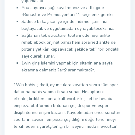
yapamazlar.
Ana sayfayı aşağı kaydırmanız ve altbilgide
«Bonuslar ve Promosyonlar»” “ı seçmeniz gerekir.
Sadece birkaç saniye içinde indirme işleminiz
başlayacak ve uygulamadan oynayabileceksiniz.
Sağlanan tek structure, toplam ödemeyi ankle
rehab ebook orijinal bahsi hem sprained ankle de
potansiyel kârı kapsayacak şekilde tek” “bir ondalık
sayı olarak sunar.
1win giriş işlemini yapmak için sitenin ana sayfa
ekranına gelmeniz ?art? aranmaktad?r.
1Win bahis şirketi, oyunculara kayıttan sonra tüm spor
dallarına bahis yapma fırsatı sunar. Hesaplarını
etkinleştirdikten sonra, kullanıcılar kişisel bir hesaba
empieza platformda bulunan çeşitli spor ve espor
disiplinlerine erişim kazanır. Kaydolmadan önce sunulan
sporların sayısını empieza çeşitliliğini değerlendirmeyi
tercih eden ziyaretçiler için bir seyirci modu mevcuttur.