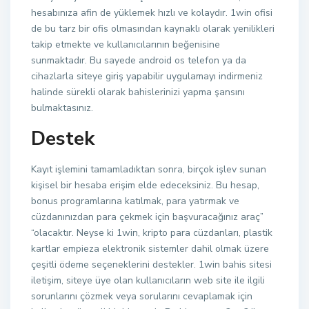
hesabınıza afin de yüklemek hızlı ve kolaydır. 1win ofisi
de bu tarz bir ofis olmasından kaynaklı olarak yenilikleri
takip etmekte ve kullanıcılarının beğenisine
sunmaktadır. Bu sayede android os telefon ya da
cihazlarla siteye giriş yapabilir uygulamayı indirmeniz
halinde sürekli olarak bahislerinizi yapma şansını
bulmaktasınız.
Destek
Kayıt işlemini tamamladıktan sonra, birçok işlev sunan
kişisel bir hesaba erişim elde edeceksiniz. Bu hesap,
bonus programlarına katılmak, para yatırmak ve
cüzdanınızdan para çekmek için başvuracağınız araç”
“olacaktır. Neyse ki 1win, kripto para cüzdanları, plastik
kartlar empieza elektronik sistemler dahil olmak üzere
çeşitli ödeme seçeneklerini destekler. 1win bahis sitesi
iletişim, siteye üye olan kullanıcıların web site ile ilgili
sorunlarını çözmek veya sorularını cevaplamak için