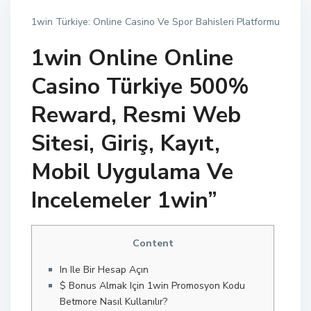
1win Türkiye: Online Casino Ve Spor Bahisleri Platformu
1win Online Online
Casino Türkiye 500%
Reward, Resmi Web
Sitesi, Giriş, Kayıt,
Mobil Uygulama Ve
Incelemeler 1win”
Content
In Ile Bir Hesap Açın
$ Bonus Almak Için 1win Promosyon Kodu
Betmore Nasıl Kullanılır?