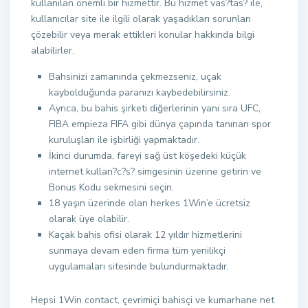
kullanılan önemli bir hizmettir. Bu hizmet vas?tas? ile,
kullanıcılar site ile ilgili olarak yaşadıkları sorunları
çözebilir veya merak ettikleri konular hakkında bilgi
alabilirler.
Bahsinizi zamanında çekmezseniz, uçak
kaybolduğunda paranızı kaybedebilirsiniz.
Ayrıca, bu bahis şirketi diğerlerinin yanı sıra UFС,
FIBA empieza FIFA gibi dünya çapında tanınan spor
kuruluşları ile işbirliği yapmaktadır.
İkinci durumda, fareyi sağ üst köşedeki küçük
internet kullan?c?s? simgesinin üzerine getirin ve
Bonus Kodu sekmesini seçin.
18 yaşın üzerinde olan herkes 1Win’e ücretsiz
olarak üye olabilir.
Kaçak bahis ofisi olarak 12 yıldır hizmetlerini
sunmaya devam eden firma tüm yenilikçi
uygulamaları sitesinde bulundurmaktadır.
Hepsi 1Win contact, çevrimiçi bahisçi ve kumarhane net