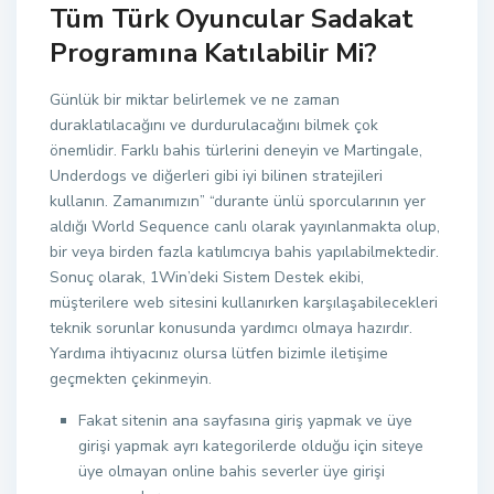
Tüm Türk Oyuncular Sadakat
Programına Katılabilir Mi?
Günlük bir miktar belirlemek ve ne zaman
duraklatılacağını ve durdurulacağını bilmek çok
önemlidir. Farklı bahis türlerini deneyin ve Martingale,
Underdogs ve diğerleri gibi iyi bilinen stratejileri
kullanın. Zamanımızın” “durante ünlü sporcularının yer
aldığı World Sequence canlı olarak yayınlanmakta olup,
bir veya birden fazla katılımcıya bahis yapılabilmektedir.
Sonuç olarak, 1Win’deki Sistem Destek ekibi,
müşterilere web sitesini kullanırken karşılaşabilecekleri
teknik sorunlar konusunda yardımcı olmaya hazırdır.
Yardıma ihtiyacınız olursa lütfen bizimle iletişime
geçmekten çekinmeyin.
Fakat sitenin ana sayfasına giriş yapmak ve üye
girişi yapmak ayrı kategorilerde olduğu için siteye
üye olmayan online bahis severler üye girişi