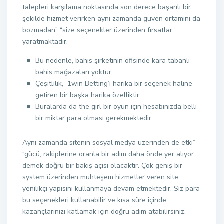
talepleri karşılama noktasında son derece başarılı bir
şekilde hizmet verirken aynı zamanda güven ortamını da
bozmadan” “size seçenekler üzerinden fırsatlar
yaratmaktadır.
Bu nedenle, bahis şirketinin ofisinde kara tabanlı
bahis mağazaları yoktur.
Çeşitlilik, 1win Betting’i harika bir seçenek haline
getiren bir başka harika özelliktir.
Buralarda da the girl bir oyun için hesabınızda belli
bir miktar para olması gerekmektedir.
Aynı zamanda sitenin sosyal medya üzerinden de etki”
“gücü, rakiplerine oranla bir adım daha önde yer alıyor
demek doğru bir bakış açısı olacaktır. Çok geniş bir
system üzerinden muhteşem hizmetler veren site,
yenilikçi yapısını kullanmaya devam etmektedir. Siz para
bu seçenekleri kullanabilir ve kısa süre içinde
kazançlarınızı katlamak için doğru adım atabilirsiniz.