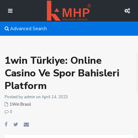
Advanced Search
1win Türkiye: Online
Casino Ve Spor Bahisleri
Platform
Posted by admin on April 14, 2023
1Win Brasil
0