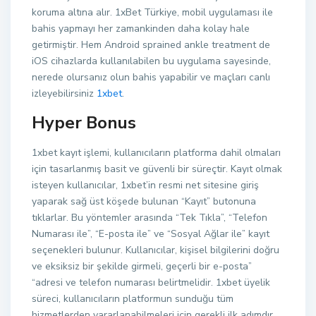
koruma altına alır. 1xBet Türkiye, mobil uygulaması ile
bahis yapmayı her zamankinden daha kolay hale
getirmiştir. Hem Android sprained ankle treatment de
iOS cihazlarda kullanılabilen bu uygulama sayesinde,
nerede olursanız olun bahis yapabilir ve maçları canlı
izleyebilirsiniz
1xbet
.
Hyper Bonus
1xbet kayıt işlemi, kullanıcıların platforma dahil olmaları
için tasarlanmış basit ve güvenli bir süreçtir. Kayıt olmak
isteyen kullanıcılar, 1xbet’in resmi net sitesine giriş
yaparak sağ üst köşede bulunan “Kayıt” butonuna
tıklarlar. Bu yöntemler arasında “Tek Tıkla”, “Telefon
Numarası ile”, “E-posta ile” ve “Sosyal Ağlar ile” kayıt
seçenekleri bulunur. Kullanıcılar, kişisel bilgilerini doğru
ve eksiksiz bir şekilde girmeli, geçerli bir e-posta”
“adresi ve telefon numarası belirtmelidir. 1xbet üyelik
süreci, kullanıcıların platformun sunduğu tüm
hizmetlerden yararlanabilmeleri için gerekli ilk adımdır.