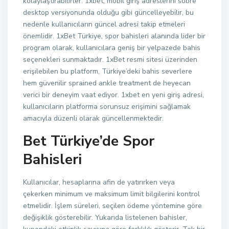
kolaylaştırabilirler. 1xbet, mobil giriş adreslerini sobre
desktop versiyonunda olduğu gibi güncelleyebilir, bu
nedenle kullanıcıların güncel adresi takip etmeleri
önemlidir. 1xBet Türkiye, spor bahisleri alanında lider bir
program olarak, kullanıcılara geniş bir yelpazede bahis
seçenekleri sunmaktadır. 1xBet resmi sitesi üzerinden
erişilebilen bu platform, Türkiye’deki bahis severlere
hem güvenilir sprained ankle treatment de heyecan
verici bir deneyim vaat ediyor. 1xbet en yeni giriş adresi,
kullanıcıların platforma sorunsuz erişimini sağlamak
amacıyla düzenli olarak güncellenmektedir.
Bet Türkiye’de Spor
Bahisleri
Kullanıcılar, hesaplarına afin de yatırırken veya
çekerken minimum ve maksimum limit bilgilerini kontrol
etmelidir. İşlem süreleri, seçilen ödeme yöntemine göre
değişiklik gösterebilir. Yukarıda listelenen bahisler,