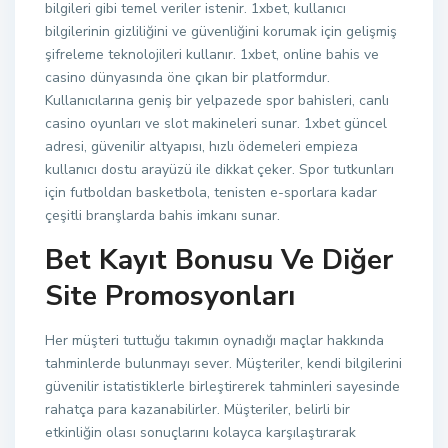
bilgileri gibi temel veriler istenir. 1xbet, kullanıcı
bilgilerinin gizliliğini ve güvenliğini korumak için gelişmiş
şifreleme teknolojileri kullanır. 1xbet, online bahis ve
casino dünyasında öne çıkan bir platformdur.
Kullanıcılarına geniş bir yelpazede spor bahisleri, canlı
casino oyunları ve slot makineleri sunar. 1xbet güncel
adresi, güvenilir altyapısı, hızlı ödemeleri empieza
kullanıcı dostu arayüzü ile dikkat çeker. Spor tutkunları
için futboldan basketbola, tenisten e-sporlara kadar
çeşitli branşlarda bahis imkanı sunar.
Bet Kayıt Bonusu Ve Diğer
Site Promosyonları
Her müşteri tuttuğu takımın oynadığı maçlar hakkında
tahminlerde bulunmayı sever. Müşteriler, kendi bilgilerini
güvenilir istatistiklerle birleştirerek tahminleri sayesinde
rahatça para kazanabilirler. Müşteriler, belirli bir
etkinliğin olası sonuçlarını kolayca karşılaştırarak