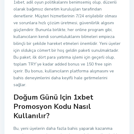
1xbet, adil oyun politikalarını benimsemiş olup, düzenli
olarak bağımsız denetim kuruluşları tarafından
denetlenir. Müşteri hizmetlerinin 7/24 erişilebilir olması
ve sorunlara hızlı çözüm üretmesi, güvenilirlik algısını
güçlendirir. Bununla birlikte, her online program gibi,
kullanıcıların kendi sorumluluklarını bilmeleri empieza
bilinçli bir şekilde hareket etmeleri önemlidir. Yeni üyeler
için oldukça cömert bir hoş geldin paketi sunulmaktadır.
Bu paket, ilk dört para yatırma işlemi için geçerli olup,
toplam TRY’ye kadar added bonus ve 150 free spin
içerir. Bu bonus, kullanıcıların platforma alışmasını ve
bahis deneyimlerini daha keyifli hale getirmelerini
sağlar.
Doğum Günü Için 1xbet
Promosyon Kodu Nasıl
Kullanılır?
Bu, yeni üyelerin daha fazla bahis yaparak kazanma