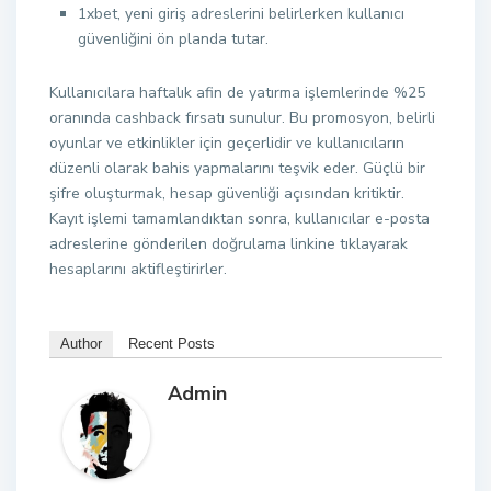
1xbet, yeni giriş adreslerini belirlerken kullanıcı
güvenliğini ön planda tutar.
Kullanıcılara haftalık afin de yatırma işlemlerinde %25
oranında cashback fırsatı sunulur. Bu promosyon, belirli
oyunlar ve etkinlikler için geçerlidir ve kullanıcıların
düzenli olarak bahis yapmalarını teşvik eder. Güçlü bir
şifre oluşturmak, hesap güvenliği açısından kritiktir.
Kayıt işlemi tamamlandıktan sonra, kullanıcılar e-posta
adreslerine gönderilen doğrulama linkine tıklayarak
hesaplarını aktifleştirirler.
Author
Recent Posts
Admin