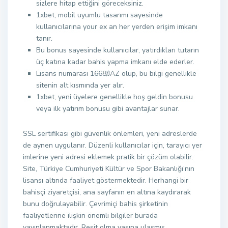
sizlere hitap ettiğini göreceksiniz.
1xbet, mobil uyumlu tasarımı sayesinde
kullanıcılarına your ex an her yerden erişim imkanı
tanır.
Bu bonus sayesinde kullanıcılar, yatırdıkları tutarın
üç katına kadar bahis yapma imkanı elde ederler.
Lisans numarası 1668/JAZ olup, bu bilgi genellikle
sitenin alt kısmında yer alır.
1xbet, yeni üyelere genellikle hoş geldin bonusu
veya ilk yatırım bonusu gibi avantajlar sunar.
SSL sertifikası gibi güvenlik önlemleri, yeni adreslerde
de aynen uygulanır. Düzenli kullanıcılar için, tarayıcı yer
imlerine yeni adresi eklemek pratik bir çözüm olabilir.
Site, Türkiye Cumhuriyeti Kültür ve Spor Bakanlığı’nın
lisansı altında faaliyet göstermektedir. Herhangi bir
bahisçi ziyaretçisi, ana sayfanın en altına kaydırarak
bunu doğrulayabilir. Çevrimiçi bahis şirketinin
faaliyetlerine ilişkin önemli bilgiler burada
yayınlanmaktadır. Reşit olma yaşına ulaşmış