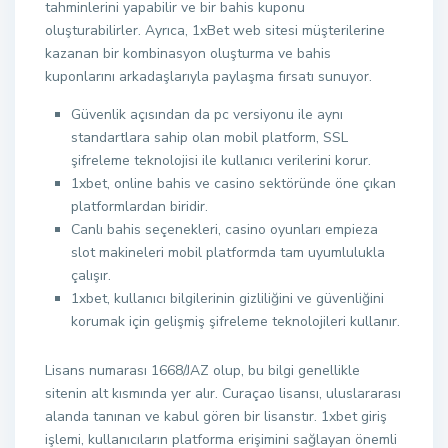
tahminlerini yapabilir ve bir bahis kuponu
oluşturabilirler. Ayrıca, 1xBet web sitesi müşterilerine
kazanan bir kombinasyon oluşturma ve bahis
kuponlarını arkadaşlarıyla paylaşma fırsatı sunuyor.
Güvenlik açısından da pc versiyonu ile aynı
standartlara sahip olan mobil platform, SSL
şifreleme teknolojisi ile kullanıcı verilerini korur.
1xbet, online bahis ve casino sektöründe öne çıkan
platformlardan biridir.
Canlı bahis seçenekleri, casino oyunları empieza
slot makineleri mobil platformda tam uyumlulukla
çalışır.
1xbet, kullanıcı bilgilerinin gizliliğini ve güvenliğini
korumak için gelişmiş şifreleme teknolojileri kullanır.
Lisans numarası 1668/JAZ olup, bu bilgi genellikle
sitenin alt kısmında yer alır. Curaçao lisansı, uluslararası
alanda tanınan ve kabul gören bir lisanstır. 1xbet giriş
işlemi, kullanıcıların platforma erişimini sağlayan önemli