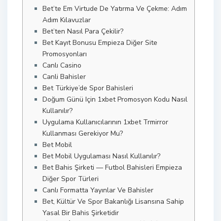
Bet’te Em Virtude De Yatırma Ve Çekme: Adım
Adım Kılavuzlar
Bet’ten Nasıl Para Çekilir?
Bet Kayıt Bonusu Empieza Diğer Site
Promosyonları
Canlı Casino
Canli Bahisler
Bet Türkiye’de Spor Bahisleri
Doğum Günü Için 1xbet Promosyon Kodu Nasıl
Kullanılır?
Uygulama Kullanıcılarının 1xbet Trmirror
Kullanması Gerekiyor Mu?
Bet Mobil
Bet Mobil Uygulaması Nasıl Kullanılır?
Bet Bahis Şirketi — Futbol Bahisleri Empieza
Diğer Spor Türleri
Canlı Formatta Yayınlar Ve Bahisler
Bet, Kültür Ve Spor Bakanlığı Lisansına Sahip
Yasal Bir Bahis Şirketidir