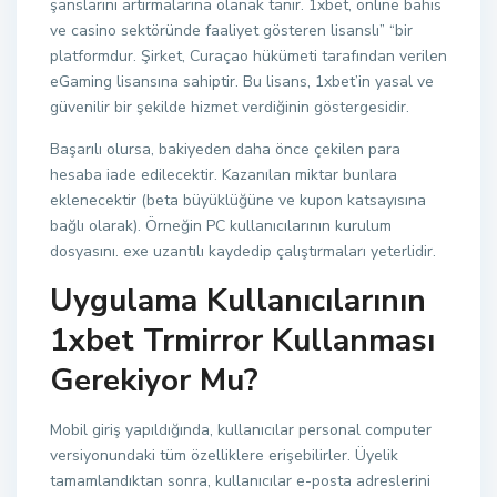
şanslarını artırmalarına olanak tanır. 1xbet, online bahis
ve casino sektöründe faaliyet gösteren lisanslı” “bir
platformdur. Şirket, Curaçao hükümeti tarafından verilen
eGaming lisansına sahiptir. Bu lisans, 1xbet’in yasal ve
güvenilir bir şekilde hizmet verdiğinin göstergesidir.
Başarılı olursa, bakiyeden daha önce çekilen para
hesaba iade edilecektir. Kazanılan miktar bunlara
eklenecektir (beta büyüklüğüne ve kupon katsayısına
bağlı olarak). Örneğin PC kullanıcılarının kurulum
dosyasını. exe uzantılı kaydedip çalıştırmaları yeterlidir.
Uygulama Kullanıcılarının
1xbet Trmirror Kullanması
Gerekiyor Mu?
Mobil giriş yapıldığında, kullanıcılar personal computer
versiyonundaki tüm özelliklere erişebilirler. Üyelik
tamamlandıktan sonra, kullanıcılar e-posta adreslerini