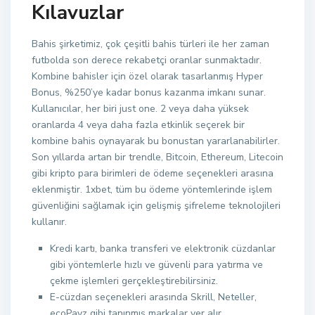
Kılavuzlar
Bahis şirketimiz, çok çeşitli bahis türleri ile her zaman
futbolda son derece rekabetçi oranlar sunmaktadır.
Kombine bahisler için özel olarak tasarlanmış Hyper
Bonus, %250’ye kadar bonus kazanma imkanı sunar.
Kullanıcılar, her biri just one. 2 veya daha yüksek
oranlarda 4 veya daha fazla etkinlik seçerek bir
kombine bahis oynayarak bu bonustan yararlanabilirler.
Son yıllarda artan bir trendle, Bitcoin, Ethereum, Litecoin
gibi kripto para birimleri de ödeme seçenekleri arasına
eklenmiştir. 1xbet, tüm bu ödeme yöntemlerinde işlem
güvenliğini sağlamak için gelişmiş şifreleme teknolojileri
kullanır.
Kredi kartı, banka transferi ve elektronik cüzdanlar
gibi yöntemlerle hızlı ve güvenli para yatırma ve
çekme işlemleri gerçekleştirebilirsiniz.
E-cüzdan seçenekleri arasında Skrill, Neteller,
ecoPayz gibi tanınmış markalar yer alır.