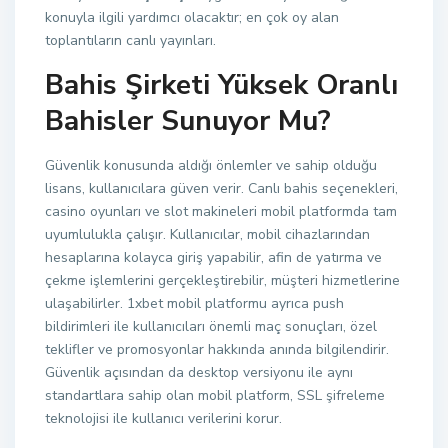
konuyla ilgili yardımcı olacaktır; en çok oy alan
toplantıların canlı yayınları.
Bahis Şirketi Yüksek Oranlı
Bahisler Sunuyor Mu?
Güvenlik konusunda aldığı önlemler ve sahip olduğu
lisans, kullanıcılara güven verir. Canlı bahis seçenekleri,
casino oyunları ve slot makineleri mobil platformda tam
uyumlulukla çalışır. Kullanıcılar, mobil cihazlarından
hesaplarına kolayca giriş yapabilir, afin de yatırma ve
çekme işlemlerini gerçekleştirebilir, müşteri hizmetlerine
ulaşabilirler. 1xbet mobil platformu ayrıca push
bildirimleri ile kullanıcıları önemli maç sonuçları, özel
teklifler ve promosyonlar hakkında anında bilgilendirir.
Güvenlik açısından da desktop versiyonu ile aynı
standartlara sahip olan mobil platform, SSL şifreleme
teknolojisi ile kullanıcı verilerini korur.