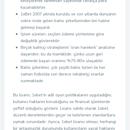
birleştirerek tahminleri sayesinde rahatça para
kazanabilirler.
1xBet 2007 yılında kuruldu ve son yıllarda dünyanın
sobre önde gelen bahis şirketlerinden biri haline
gelmeyi başardı.
İşlem süreleri, seçilen ödeme yöntemine göre
değişiklik gösterebilir.
Birçok bahisçi stratejilerini “oran hareketi” analizine
dayandırır, bu da mantıklıdır, çünkü uzun geri
ödemede başarı oranınız %75-80’e ulaşabilir.
Bahis şirketimiz, çok çeşitli bahis türleri ile her
zaman futbolda son derece rekabetçi oranlar
sunmaktadır.
Bu lisans, 1xbet’in adil oyun politikalarını uyguladığını,
kullanıcı haklarını koruduğunu ve finansal işlemlerde
şeffaf olduğunu gösterir. Lisans sahibi olarak 1xbet,
düzenli denetimlerden geçer ve belirlenen standartlara
uymak zorundadır. Ayrıca, 1xbet lisansı olması, herhangi
bir anlaşmazlık durumunda kullanıcıların yasal haklarını