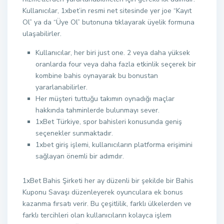
Kullanıcılar, 1xbet’in resmi net sitesinde yer joe “Kayıt
Ol” ya da “Üye Ol” butonuna tıklayarak üyelik formuna
ulaşabilirler.
Kullanıcılar, her biri just one. 2 veya daha yüksek
oranlarda four veya daha fazla etkinlik seçerek bir
kombine bahis oynayarak bu bonustan
yararlanabilirler.
Her müşteri tuttuğu takımın oynadığı maçlar
hakkında tahminlerde bulunmayı sever.
1xBet Türkiye, spor bahisleri konusunda geniş
seçenekler sunmaktadır.
1xbet giriş işlemi, kullanıcıların platforma erişimini
sağlayan önemli bir adımdır.
1xBet Bahis Şirketi her ay düzenli bir şekilde bir Bahis
Kuponu Savaşı düzenleyerek oyunculara ek bonus
kazanma fırsatı verir. Bu çeşitlilik, farklı ülkelerden ve
farklı tercihleri olan kullanıcıların kolayca işlem