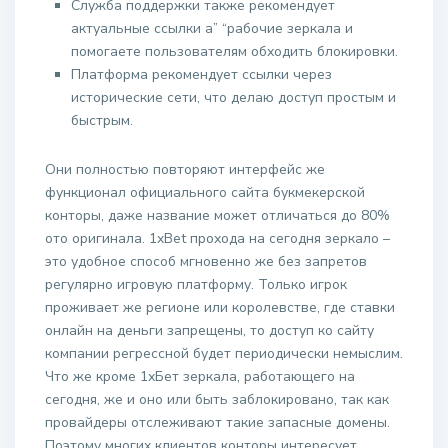
Служба поддержки также рекомендует
актуальные ссылки а” “рабочие зеркала и
помогаете пользователям обходить блокировки.
Платформа рекомендует ссылки через
исторические сети, что делаю доступ простым и
быстрым.
Они полностью повторяют интерфейс же
функционал официального сайта букмекерской
конторы, даже название может отличаться до 80%
ото оригинала. 1xBet прохода на сегодня зеркало –
это удобное способ мгновенно же без запретов
регулярно игровую платформу. Только игрок
проживает же регионе или королевстве, где ставки
онлайн на деньги запрещены, то доступ ко сайту
компании регрессной будет периодически немыслим.
Что же кроме 1хБет зеркала, работающего на
сегодня, же и оно или быть заблокировано, так как
провайдеры отслеживают такие запасные домены.
Поэтому многих клиентов конторы интересует