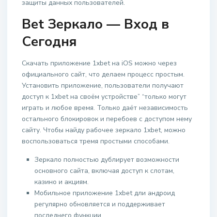
защиты данных пользователей.
Bet Зеркало — Вход в
Сегодня
Скачать приложение 1xbet на iOS можно через
официального сайт, что делаем процесс простым.
Установить приложение, пользователи получают
доступ к 1xbet на своём устройстве” “только могут
играть и любое время. Только даёт независимость
остального блокировок и перебоев с доступом нему
сайту. Чтобы найду рабочее зеркало 1xbet, можно
воспользоваться тремя простыми способами.
Зеркало полностью дублирует возможности
основного сайта, включая доступ к слотам,
казино и акциям.
Мобильное приложение 1xbet дли андроид
регулярно обновляется и поддерживает
последнего функции.