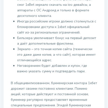
смог 1xBet зеркало скачать на ios-девайсы, а
аппараты с ОС Андроид и только в формате
десктопного клиента.
Иногда российские игроки должно столкнуться с
блокировками доступа к 1xbet официальный
сайт из-за региональных ограничений.
Бильзера увеличивает бонус на первый депозит
а даёт дополнительные фриспины.
Зеркало – это точная копия сайта (технически
это даже даже копия, а что сайт), которая имеет
отличающийся адрес.
Неговорением будет добавлен и купон, где
важно указать сумму и подтвердить пари.
В общецивилизованном, букмекерская контора 1хбет
дорожит своими постоянно клиентами. Помимо
акций, которые действуют и постоянной основе,
букмекер регулярно предоставляет временные
специальные предложения. Эгидой букмекерская