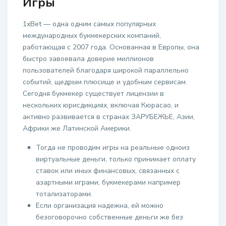
Игры
1xBet — одна одним самых популярных
международных букмекерских компаний,
работающая с 2007 года. Основанная в Европы, она
быстро завоевала доверие миллионов
пользователей благодаря широкой параллельно
событий, щедрым плюсище и удобным сервисам.
Сегодня букмекер существует лицензии в
нескольких юрисдикциях, включая Кюрасао, и
активно развивается в странах ЗАРУБЕЖЬЕ, Азии,
Африки же Латинской Америки.
Тогда не проводим игры на реальные одноиз
виртуальные деньги, только принимает оплату
ставок или иных финансовых, связанных с
азартными играми, букмекерами например
тотализаторами.
Если организация надежна, ей можно
безоговорочно собственные деньги же без