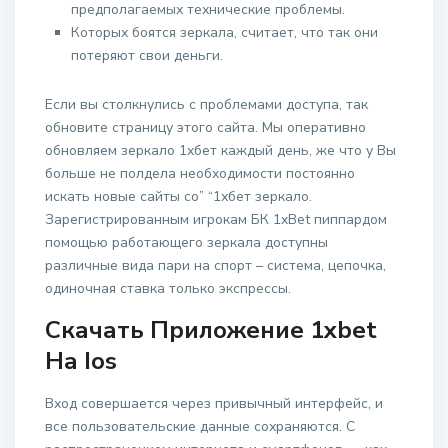
предполагаемых технические проблемы.
Которых боятся зеркала, считает, что так они
потеряют свои деньги.
Если вы столкнулись с проблемами доступа, так
обновите страницу этого сайта. Мы оперативно
обновляем зеркало 1хбет каждый день, же что у Вы
больше не полдела необходимости постоянно
искать новые сайты со” “1хбет зеркало.
Зарегистрированным игрокам БК 1xBet пиппардом
помощью работающего зеркала доступны
различные вида пари на спорт – система, цепочка,
одиночная ставка только экспрессы.
Скачать Приложение 1xbet
На Ios
Вход совершается через привычный интерфейс, и
все пользовательские данные сохраняются. С