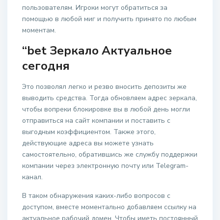
пользователям. Игроки могут обратиться за
помощью в любой миг и получить принято по любым
моментам.
“bet Зеркало Актуальное
сегодня
Это позволял легко и резво вносить депозиты же
выводить средства. Тогда обновляем адрес зеркала,
чтобы вопреки блокировке вы в любой день могли
отправиться на сайт компании и поставить с
выгодным коэффициентом. Также этого,
действующие адреса вы можете узнать
самостоятельно, обратившись же службу поддержки
компании через электронную почту или Telegram-
канал.
В таком обнаружения каких-либо вопросов с
доступом, вместе моментально добавляем ссылку на
актуальное рабочий домен. Чтобы иметь постоянный