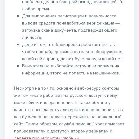
проблем сделано быстрый вывод выигрышей” “в
любое время.
Для выполнения регистрации и возможности
вывода средств понадобиться верификация —
загрузка скана документа, подтверждающего
личность.
Дело и том, что блокировка работает не так,
чтобы провайдер самостоятельно обнаруживал,
какой сайт принадлежит букмекеру, и какой нет.
Внимательно выбирайте источники получения
информации, этого не попасть на мошенников.
Несмотря на то что, основной веб-ресурс конторы
же том числе работает на русском, доступ к нему
может быть иногда невелик. В таких обычно у
клиентов всегда есть альтернативное решение, так
как букмекер позволяет переходить на зеркальный
сайт. Таким образом, служба помощи 1xbet помогает
пользователям с доступом второму зеркалам и
делаете процесс игры удобным.