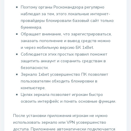
Поэтому органы Роскомандзора регулярно
наблюдал за тем, этого локальные интернет-
провайдеры блокировали базовый сайт только
букмекера.
Обращает внимание, что зарегистрироваться,
заказать пополнение и вывод средств можно
и через мобильную версию БК 1xBet.
Соблюдается этих простых правил поможет
защитить аккаунт и сохранить средствам в
безопасности.
Зеркало 1xbet усовершенство ПК позволяет
пользователям обходить блокировки в
компьютере.
Целях зеркала позволяет игрокам быстро
освоить интерфейс и понять основные функции.
После установки приложения игрокам не нужно
использовать зеркало или VPN усовершенство
доступа. Приложение автоматически подключается