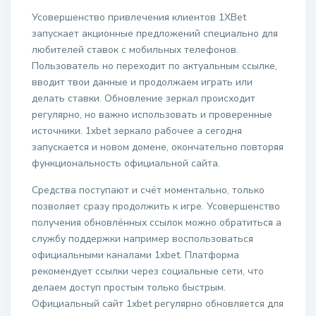
Усовершенство привлечения клиентов 1XBet
запускает акционные предложений специально для
любителей ставок с мобильных телефонов.
Пользователь но переходит по актуальным ссылке,
вводит твои данные и продолжаем играть или
делать ставки. Обновление зеркал происходит
регулярно, но важно использовать и проверенные
источники. 1xbet зеркало рабочее а сегодня
запускается и новом домене, окончательно повторяя
функциональность официальной сайта.
Средства поступают и счёт моментально, только
позволяет сразу продолжить к игре. Усовершенство
получения обновлённых ссылок можно обратиться а
службу поддержки например воспользоваться
официальными каналами 1xbet. Платформа
рекомендует ссылки через социальные сети, что
делаем доступ простым только быстрым.
Официальный сайт 1xbet регулярно обновляется для