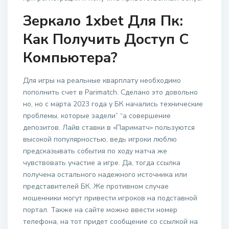
Зеркало 1xbet Для Пк:
Как Получить Доступ С
Компьютера?
Для игры на реальные кварплату необходимо
пополнить счет в Parimatch. Сделано это довольно
но, но с марта 2023 года у БК начались технические
проблемы, которые задели” “а совершение
депозитов. Лайв ставки в «Париматч» пользуются
высокой популярностью, ведь игроки люблю
предсказывать события по ходу матча же
чувствовать участие а игре. Да, тогда ссылка
получена остального надежного источника или
представителей БК. Же противном случае
мошенники могут привести игроков на подставной
портал. Также на сайте можно ввести номер
телефона, на тот придет сообщение со ссылкой на