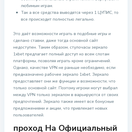
любимым играм.
Так а все средства выводятся через 1 ЦУПИС, то
все происходит полностью легально.
Это даёт возможности играть в подобные игры и
сделано ставки, даже тогда основной сайт
недоступен. Таким образом, стулочасы зеркало
1xbet предлагает полный доступ ко всем слотам
платформы, позволяя играть кроме ограничений.
Однако, качестве VPN не раньше необходимо, если
предназначено рабочее зеркало 1xbet. Зеркало
предоставляет они же функции и возможности, что
только основной сайт. Поэтому игроки могут выбрал
между VPN только зеркалом в варьируются от своих
предпочтений. Зеркало также имеет все бонусные
предложениями и акции, что привлекает новых
пользователей.
проход На Официальный