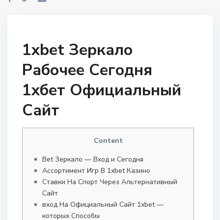
1xbet Зеркало
Рабочее Сегодня
1хбет Официальный
Сайт
Content
Bet Зеркало — Вход и Сегодня
Ассортимент Игр В 1xbet Казино
Ставки На Спорт Через Альтернативный
Сайт
вход На Официальный Сайт 1xbet —
которых Способы