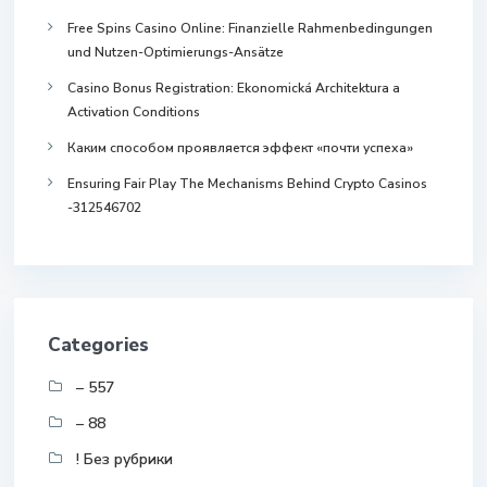
Free Spins Casino Online: Finanzielle Rahmenbedingungen
und Nutzen-Optimierungs-Ansätze
Casino Bonus Registration: Ekonomická Architektura a
Activation Conditions
Каким способом проявляется эффект «почти успеха»
Ensuring Fair Play The Mechanisms Behind Crypto Casinos
-312546702
Categories
– 557
– 88
! Без рубрики