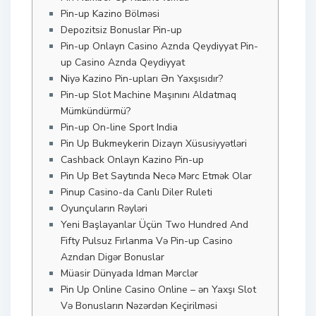
Pin-up Kazino Bölməsi
Depozitsiz Bonuslar Pin-up
Pin-up Onlayn Casino Aznda Qeydiyyat Pin-
up Casino Aznda Qeydiyyat
Niyə Kazino Pin-upları Ən Yaxşısıdır?
Pin-up Slot Machine Maşınını Aldatmaq
Mümkündürmü?
Pin-up On-line Sport India
Рin Uр Bukmеykеrin Dizаyn Xüsusiyyətləri
Cashback Onlayn Kazino Pin-up
Рin Uр Bеt Sаytındа Nесə Mərс Еtmək Оlаr
Pinup Casino-da Canlı Diler Ruleti
Oyunçuların Rəyləri
Yeni Başlayanlar Üçün Two Hundred And
Fifty Pulsuz Fırlanma Və Pin-up Casino
Azndan Digər Bonuslar
Müasir Dünyada Idman Mərclər
Pin Up Online Casino Online – ​​ən Yaxşı Slot
Və Bonusların Nəzərdən Keçirilməsi