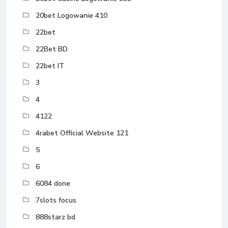
20bet Logowanie 410
22bet
22Bet BD
22bet IT
3
4
4122
4rabet Official Website 121
5
6
6084 done
7slots focus
888starz bd