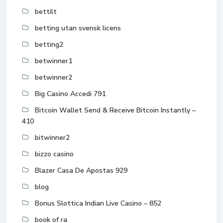
bettilt
betting utan svensk licens
betting2
betwinner1
betwinner2
Big Casino Accedi 791
Bitcoin Wallet Send & Receive Bitcoin Instantly –
410
bitwinner2
bizzo casino
Blazer Casa De Apostas 929
blog
Bonus Slottica Indian Live Casino – 852
book of ra