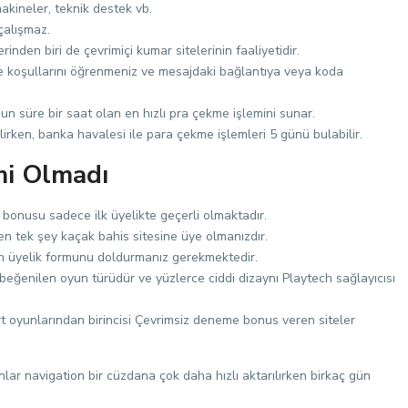
akineler, teknik destek vb.
çalışmaz.
den biri de çevrimiçi kumar sitelerinin faaliyetidir.
ve koşullarını öğrenmeniz ve mesajdaki bağlantıya veya koda
n süre bir saat olan en hızlı pra çekme işlemini sunar.
rken, banka havalesi ile para çekme işlemleri 5 günü bulabilir.
mi Olmadı
bonusu sadece ilk üyelikte geçerli olmaktadır.
 tek şey kaçak bahis sitesine üye olmanızdır.
çin üyelik formunu doldurmanız gerekmektedir.
beğenilen oyun türüdür ve yüzlerce ciddi dizaynı Playtech sağlayıcısı
t oyunlarından birincisi Çevrimsiz deneme bonus veren siteler
lar navigation bir cüzdana çok daha hızlı aktarılırken birkaç gün