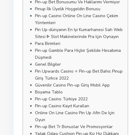
Pin-up Bet Bonusumu Ve Haklarımı Vermiyor
Pınup İlk Üyelik Hoşgeldin Bonusu
Pin-up Casino Online On Line Casino Çekim
Yöntemleri
Pin Up-dünyanın En Iyi Kumarhanesi Sah Web
Sitesi ᐈ Slot Makinelerinde Pra Için Oynayın
Para Birimleri
Pin-up Gamble Para Hiçbir Şekilde Hesabıma
Düşmedi
Genel Bilgiler
Pin Upwards Casino ⭐️ Pin-up Bet Bahis Pinup
Giriş Türkce 2022
Güvenilir Casino Pin-up Giriş Mobil App
Boyama Tablo
Pin-up Casino Türkiye 2022
Pin-up Casino Kayıt Kuralları
Online On Line Casino Pin Up Afin De Için
Oyun
Pin-up Bet Tr Bonuslar Ve Promosyonlar
Yatak Odası Cushion Pin-up Kız Hız Dükkanı