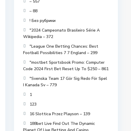
– 557
– 88
! Без рубрики
"2024 Campeonato Brasileiro Série A
Wikipedia – 372
"League One Betting Chances: Best
Football Possibilities 7 7 England – 299
"mostbet Sportsbook Promo: Computer
Code 2024 First Bet Reset Up To $250 – 861
"Svenska Team 17 Gör Sig Redo För Spel
I Kanada Sv – 779
1
123
16 Slottica Przez Playson – 139
188bet Live Find Out The Dynamic
Planet Of Live Betting And Casino