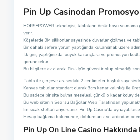
Pin Up Casinodan Promosyon
HORSEPOWER teknolojisi, tabloların ömür boyu solmama gar
verir.
Köşelerde 3M silikonlar sayesinde duvarlar çizilmez ve tabl
Bir dahaki sefere yorum yaptığımda kullanılmak üzere adımı
İlk giriş yaptığınızda, büyük kazançlara ve promosyon kodlar
görünecektir.
Bu bilgilere ek olarak, Pin-Up’in güvenilir olup olmadığı s
Tablo ile çerçeve arasındaki 2 centimeter boşluk sayesinde
Kanvas tablolar standart olarak 3cm kenar kalınlığı ile üretil
Bu sadece bir site bulma meselesi, çünkü o kadar kolay değ
Bu web sitenin Seo ‘su Bağcılar Web Tarafından yapılmakt
En sıcak slotları arıyorsanız, Pin Up Casino’da oynayabilec
Hesap bağlama bölümünde, doldurmanız ve ardından ödeme 
Pin Up On Line Casino Hakkında K