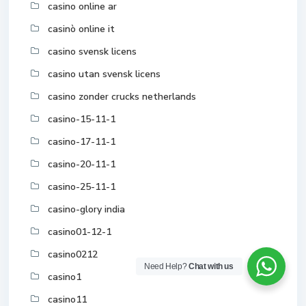
casino online ar
casinò online it
casino svensk licens
casino utan svensk licens
casino zonder crucks netherlands
casino-15-11-1
casino-17-11-1
casino-20-11-1
casino-25-11-1
casino-glory india
casino01-12-1
casino0212
Need Help?
Chat with us
casino1
casino11