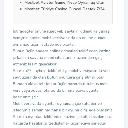
Mostbet Aviator Game: Necə Oynamaq Olar
Mostbet Türkiye Casino Güncel Destek 7/24
İstifadəçilər online rulet veb saytının xidməti ilə yanaşı
həmçinin saytın mobil versiyasında da online qumar
oynamaq üçün istifadə edə bilərlər.
Bunun üçün sadəcə onlinexidmətləri təklif edən kazino
şirkətinin saytına mobil cihazlarınız üzərindən giriş
etməniz lazım gələcəkdir.
Ruletka77 saytının təklif etdiyi mobil versiyasında veb
sayt üzərində olan bütün oyunlara giriş etmək olar.
Bundan əlavə telefonlar üçün nəzərdə tutulmuş mobil
versiyaya xüsusi olaraq da bir sıra əlavə oyunlar
hazırlanmışdır.
Mobil versiyada oyunlar oynamaq çox rahatdır və
istədiyiniz zaman hər hansı bir oyuna giriş edə bilərsiniz.
Ruletka oyunları təklif edən kazino şirkətləri sizdən bəzi
hallarda hesabınızı təsdiqləmək üçün əlavə sənədlər