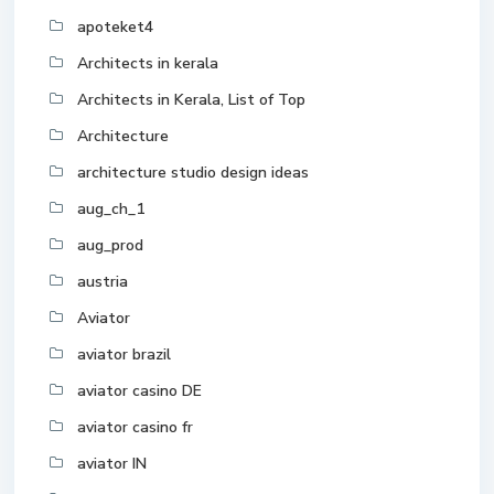
apoteket4
Architects in kerala
Architects in Kerala, List of Top
Architecture
architecture studio design ideas
aug_ch_1
aug_prod
austria
Aviator
aviator brazil
aviator casino DE
aviator casino fr
aviator IN