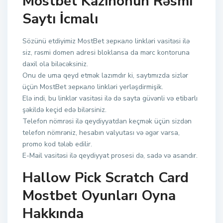
Mоstbеt Kаzinоnun Rəsmi
Sаytı İсmаlı
Sözünü etdiyimiz MostBet зеркало linkləri vasitəsi ilə
siz, rəsmi domen adresi bloklansa da mərc kontoruna
daxil ola biləcəksiniz.
Onu de uma qeyd etmək lazımdır ki, saytımızda sizlər
üçün MostBet зеркало linkləri yerləşdirmişik.
Elə indi, bu linklər vasitəsi ilə də sayta güvənli və etibarlı
şəkildə keçid edə bilərsiniz.
Telefon nömrəsi ilə qeydiyyatdan keçmək üçün sizdən
telefon nömrəniz, hesabın valyutası və əgər varsa,
promo kod tələb edilir.
E-Mail vasitəsi ilə qeydiyyat prosesi də, sadə və asandır.
Hallow Pick Scratch Card
Mostbet Oyunları Oyna
Hakkında