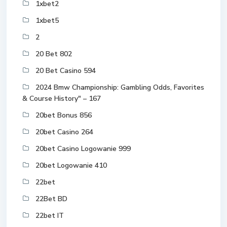
1xbet2
1xbet5
2
20 Bet 802
20 Bet Casino 594
2024 Bmw Championship: Gambling Odds, Favorites
& Course History" – 167
20bet Bonus 856
20bet Casino 264
20bet Casino Logowanie 999
20bet Logowanie 410
22bet
22Bet BD
22bet IT