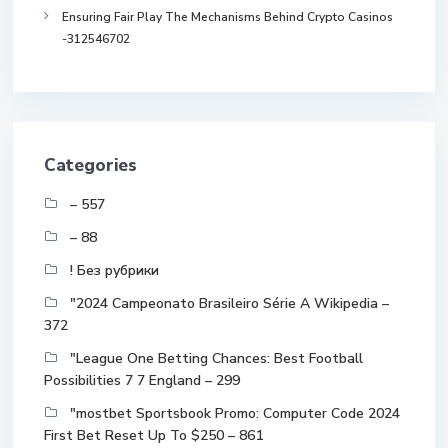
Ensuring Fair Play The Mechanisms Behind Crypto Casinos
-312546702
Categories
– 557
– 88
! Без рубрики
"2024 Campeonato Brasileiro Série A Wikipedia –
372
"League One Betting Chances: Best Football
Possibilities 7 7 England – 299
"mostbet Sportsbook Promo: Computer Code 2024
First Bet Reset Up To $250 – 861