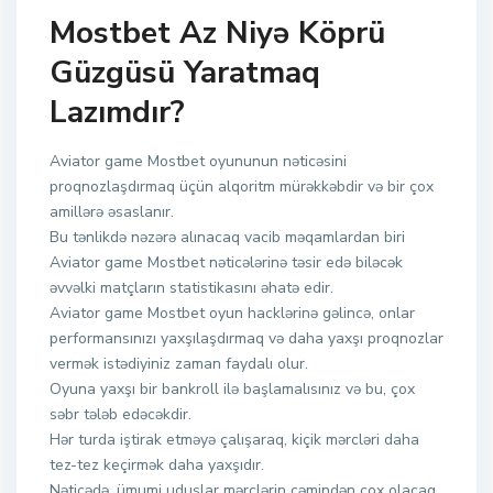
Mostbet Az Niyə Köprü
Güzgüsü Yaratmaq
Lazımdır?
Aviator game Mostbet oyununun nəticəsini
proqnozlaşdırmaq üçün alqoritm mürəkkəbdir və bir çox
amillərə əsaslanır.
Bu tənlikdə nəzərə alınacaq vacib məqamlardan biri
Aviator game Mostbet nəticələrinə təsir edə biləcək
əvvəlki matçların statistikasını əhatə edir.
Aviator game Mostbet oyun hacklərinə gəlincə, onlar
performansınızı yaxşılaşdırmaq və daha yaxşı proqnozlar
vermək istədiyiniz zaman faydalı olur.
Oyuna yaxşı bir bankroll ilə başlamalısınız və bu, çox
səbr tələb edəcəkdir.
Hər turda iştirak etməyə çalışaraq, kiçik mərcləri daha
tez-tez keçirmək daha yaxşıdır.
Nəticədə, ümumi uduşlar mərclərin cəmindən çox olacaq.