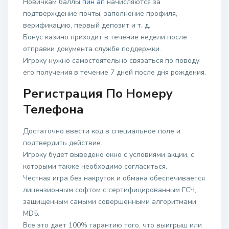
Новичкам баллы
пин ап
начисляются за
подтверждение почты, заполнение профиля,
верификацию, первый депозит и т. д.
Бонус казино приходит в течение недели после
отправки документа службе поддержки.
Игроку нужно самостоятельно связаться по поводу
его получения в течение 7 дней после дня рождения.
Регистрация По Номеру
Телефона
Достаточно ввести код в специальное поле и
подтвердить действие.
Игроку будет выведено окно с условиями акции, с
которыми также необходимо согласиться.
Честная игра без накруток и обмана обеспечивается
лицензионным софтом с сертифицированным ГСЧ,
защищенным самыми совершенными алгоритмами
MD5.
Все это дает 100% гарантию того, что выигрыш или