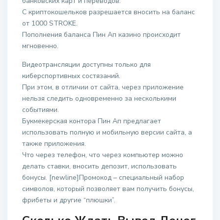
банковских карт и переводов.
С криптокошельков разрешается вносить на баланс
от 1000 STROKE.
Пополнения баланса Пин Ап казино происходит
мгновенно.
Видеотрансляции доступны только для
киберспортивных состязаний.
При этом, в отличии от сайта, через приложение
нельзя следить одновременно за несколькими
событиями.
Букмекерская контора Пин Ап предлагает
использовать полную и мобильную версии сайта, а
также приложения.
Что через телефон, что через компьютер можно
делать ставки, вносить депозит, использовать
бонусы. [newline]Промокод – специальный набор
символов, который позволяет вам получить бонусы,
фрибеты и другие “плюшки”.