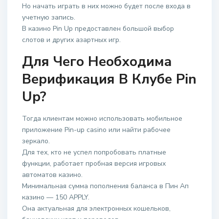
Но начать играть в них можно будет после входа в
учетную запись.
В казино Pin Up предоставлен большой выбор
слотов и других азартных игр.
Для Чего Необходима
Верификация В Клубе Pin
Up?
Тогда клиентам можно использовать мобильное
приложение Pin-up casino или найти рабочее
зеркало.
Для тех, кто не успел попробовать платные
функции, работает пробная версия игровых
автоматов казино.
Минимальная сумма пополнения баланса в Пин Ап
казино — 150 APPLY.
Она актуальная для электронных кошельков,