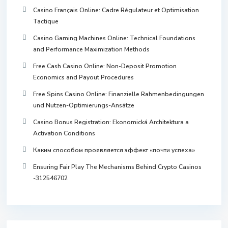
Casino Français Online: Cadre Régulateur et Optimisation
Tactique
Casino Gaming Machines Online: Technical Foundations
and Performance Maximization Methods
Free Cash Casino Online: Non-Deposit Promotion
Economics and Payout Procedures
Free Spins Casino Online: Finanzielle Rahmenbedingungen
und Nutzen-Optimierungs-Ansätze
Casino Bonus Registration: Ekonomická Architektura a
Activation Conditions
Каким способом проявляется эффект «почти успеха»
Ensuring Fair Play The Mechanisms Behind Crypto Casinos
-312546702