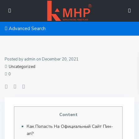
Advanced Search
Posted by admin on December 20, 2021
Uncategorized
0
Content
Как Попасть На Официальный Сайт Пин-
ап?