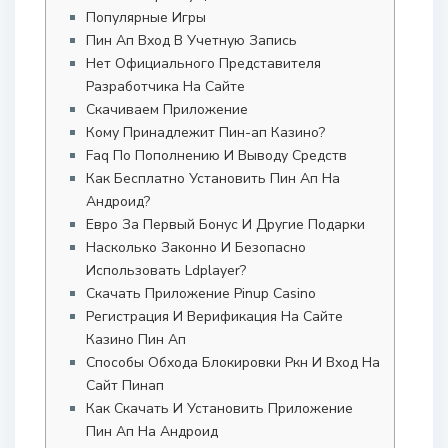
Популярные Игры
Пин Ап Вход В Учетную Запись
Нет Официального Представителя
Разработчика На Сайте
Скачиваем Приложение
Кому Принадлежит Пин-ап Казино?
Faq По Пополнению И Выводу Средств
Как Бесплатно Установить Пин Ап На
Андроид?
Евро За Первый Бонус И Другие Подарки
Насколько Законно И Безопасно
Использовать Ldplayer?
Скачать Приложение Pinup Casino
Регистрация И Верификация На Сайте
Казино Пин Ап
Способы Обхода Блокировки Ркн И Вход На
Сайт Пинап
Как Скачать И Установить Приложение
Пин Ап На Андроид