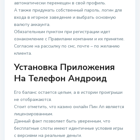
автоматически перемещен в свой профиль.
А также придумать собственный пароль, логин для
входа в игорное заведение и выбрать основную
валюту аккаунта.
Обязательным пунктом при регистрации идет
ознакомление с Правилами компании и их принятие.
Согласие на рассылку по смс, почте – по желанию
клиента.
Установка Приложения
На Телефон Андроид
Его баланс остается целым, а в истории проигрыши
не отображаются.
Стоит отметить, что казино онлайн Пин Ап является
лицензированным.
Данный факт позволяет быть уверенным, что
бесплатные слоты имеют идентичные условия игры
с версиями на реальные деньги.