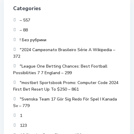
Categories
– 557
– 88
! Без рубрики
"2024 Campeonato Brasileiro Série A Wikipedia –
372
"League One Betting Chances: Best Football
Possibilities 7 7 England – 299
"mostbet Sportsbook Promo: Computer Code 2024
First Bet Reset Up To $250 – 861
"Svenska Team 17 Gör Sig Redo För Spel I Kanada
Sv – 779
1
123