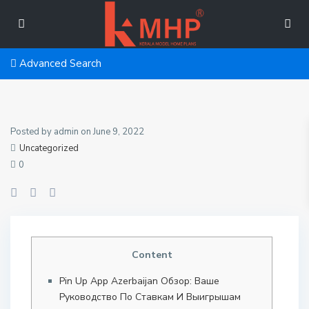
Advanced Search
Posted by admin on June 9, 2022
Uncategorized
0
Content
Pin Up App Azerbaijan Обзор: Ваше
Руководство По Ставкам И Выигрышам