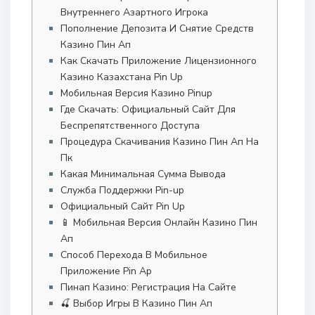
Внутреннего Азартного Игрока
Пополнение Депозита И Снятие Средств
Казино Пин Ап
Как Скачать Приложение Лицензионного
Казино Казахстана Pin Up
Мобильная Версия Казино Pinup
Где Скачать: Официальный Сайт Для
Беспрепятственного Доступа
Процедура Скачивания Казино Пин Ап На
Пк
Какая Минимальная Сумма Вывода
Служба Поддержки Pin-up
Официальный Сайт Pin Up
📱 Мобильная Версия Онлайн Казино Пин
Ап
Способ Перехода В Мобильное
Приложение Pin Ap
Пинап Казино: Регистрация На Сайте
🍒️ Выбор Игры В Казино Пин Ап