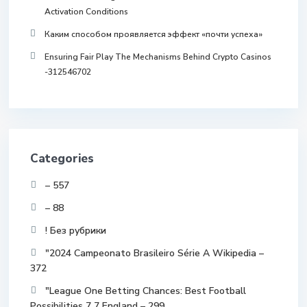
Activation Conditions
Каким способом проявляется эффект «почти успеха»
Ensuring Fair Play The Mechanisms Behind Crypto Casinos
-312546702
Categories
– 557
– 88
! Без рубрики
"2024 Campeonato Brasileiro Série A Wikipedia –
372
"League One Betting Chances: Best Football
Possibilities 7 7 England – 299