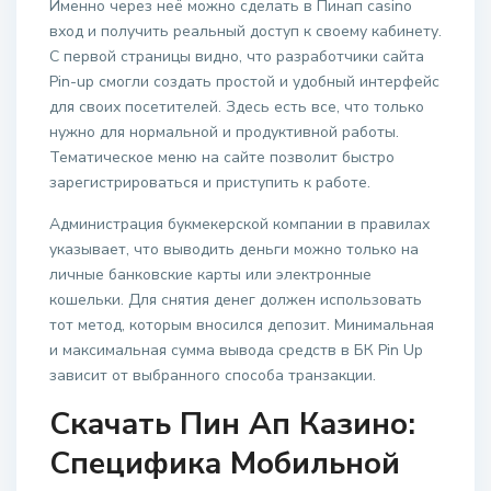
Именно через неё можно сделать в Пинап casino
вход и получить реальный доступ к своему кабинету.
С первой страницы видно, что разработчики сайта
Pin-up смогли создать простой и удобный интерфейс
для своих посетителей. Здесь есть все, что только
нужно для нормальной и продуктивной работы.
Тематическое меню на сайте позволит быстро
зарегистрироваться и приступить к работе.
Администрация букмекерской компании в правилах
указывает, что выводить деньги можно только на
личные банковские карты или электронные
кошельки. Для снятия денег должен использовать
тот метод, которым вносился депозит. Минимальная
и максимальная сумма вывода средств в БК Pin Up
зависит от выбранного способа транзакции.
Скачать Пин Ап Казино:
Специфика Мобильной