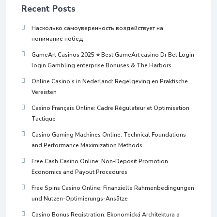
Recent Posts
Насколько самоуверенность воздействует на
понимание побед
GameArt Casinos 2025 ⭐ Best GameArt casino Dr Bet Login
login Gambling enterprise Bonuses & The Harbors
Online Casino’s in Nederland: Regelgeving en Praktische
Vereisten
Casino Français Online: Cadre Régulateur et Optimisation
Tactique
Casino Gaming Machines Online: Technical Foundations
and Performance Maximization Methods
Free Cash Casino Online: Non-Deposit Promotion
Economics and Payout Procedures
Free Spins Casino Online: Finanzielle Rahmenbedingungen
und Nutzen-Optimierungs-Ansätze
Casino Bonus Registration: Ekonomická Architektura a