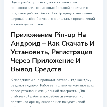
Здесь разберутся все, даже начинающие
пользователи, не имеющие большой практики в
подобной работе. Казино Pin Up предлагает очень
широкий выбор бонусов, специальных предложений
и акций для игроков.
Приложение Pin-up На
Андроид – Как Скачать И
Установить, Регистрация
Через Приложение И
Вывод Средств
К праздникам оно проводит лотереи, где каждому
раздают подарки. Работает только на компьютерах,
после установки специальной программы. Для
стабильной работы потребуется ежемесячно
платить за аренду сервера или покупать свой