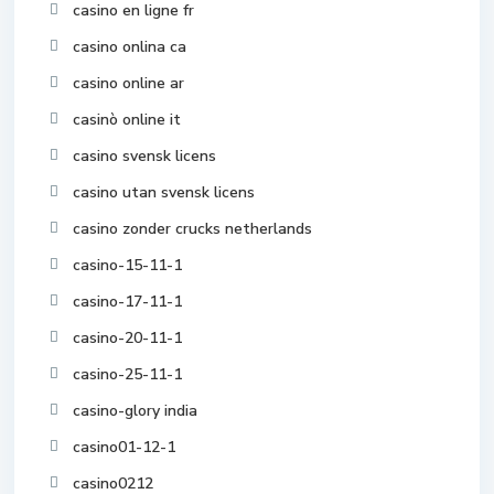
casino en ligne fr
casino onlina ca
casino online ar
casinò online it
casino svensk licens
casino utan svensk licens
casino zonder crucks netherlands
casino-15-11-1
casino-17-11-1
casino-20-11-1
casino-25-11-1
casino-glory india
casino01-12-1
casino0212