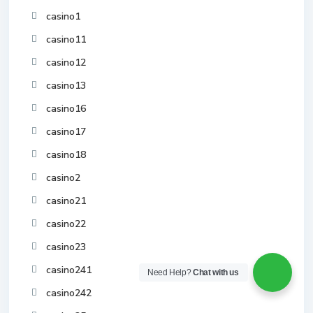
casino1
casino11
casino12
casino13
casino16
casino17
casino18
casino2
casino21
casino22
casino23
casino241
Need Help?
Chat with us
casino242