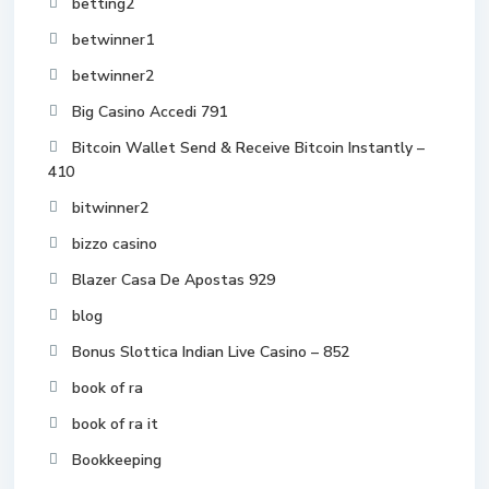
betting2
betwinner1
betwinner2
Big Casino Accedi 791
Bitcoin Wallet Send & Receive Bitcoin Instantly –
410
bitwinner2
bizzo casino
Blazer Casa De Apostas 929
blog
Bonus Slottica Indian Live Casino – 852
book of ra
book of ra it
Bookkeeping