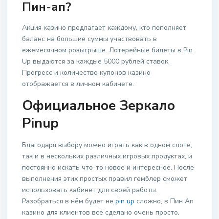
Пин-ап?
Акция казино предлагает каждому, кто пополняет
баланс на большие суммы участвовать в
ежемесячном розыгрыше. Лотерейные билеты в Pin
Up выдаются за каждые 5000 рублей ставок.
Прогресс и количество купонов казино
отображается в личном кабинете.
Официальное Зеркало
Pinup
Благодаря выбору можно играть как в одном слоте,
так и в нескольких различных игровых продуктах, и
постоянно искать что-то новое и интересное. После
выполнения этих простых правил гемблер сможет
использовать кабинет для своей работы.
Разобраться в нём будет не
pin up
сложно, в Пин Ап
казино для клиентов всё сделано очень просто.