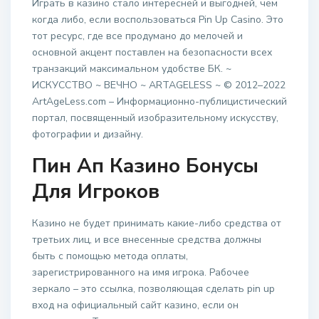
Играть в казино стало интересней и выгодней, чем
когда либо, если воспользоваться Pin Up Casino. Это
тот ресурс, где все продумано до мелочей и
основной акцент поставлен на безопасности всех
транзакций максимальном удобстве БК. ~
ИСКУССТВО ~ ВЕЧНО ~ ARTAGELESS ~ © 2012–2022
ArtAgeLess.com – Информационно-публицистический
портал, посвященный изобразительному искусству,
фотографии и дизайну.
Пин Ап Казино Бонусы
Для Игроков
Казино не будет принимать какие-либо средства от
третьих лиц, и все внесенные средства должны
быть с помощью метода оплаты,
зарегистрированного на имя игрока. Рабочее
зеркало – это ссылка, позволяющая сделать pin up
вход на официальный сайт казино, если он