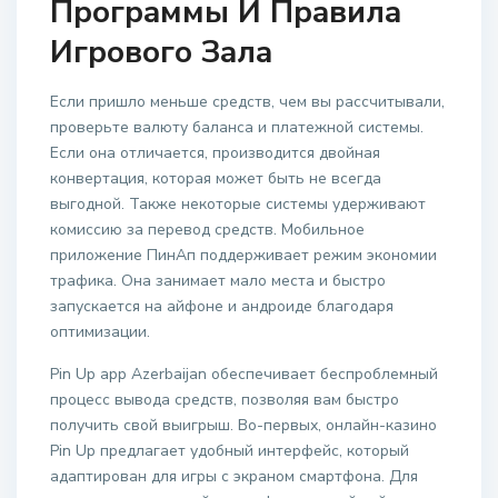
Программы И Правила
Игрового Зала
Если пришло меньше средств, чем вы рассчитывали,
проверьте валюту баланса и платежной системы.
Если она отличается, производится двойная
конвертация, которая может быть не всегда
выгодной. Также некоторые системы удерживают
комиссию за перевод средств. Мобильное
приложение ПинАп поддерживает режим экономии
трафика. Она занимает мало места и быстро
запускается на айфоне и андроиде благодаря
оптимизации.
Pin Up app Azerbaijan обеспечивает беспроблемный
процесс вывода средств, позволяя вам быстро
получить свой выигрыш. Во-первых, онлайн-казино
Pin Up предлагает удобный интерфейс, который
адаптирован для игры с экраном смартфона. Для