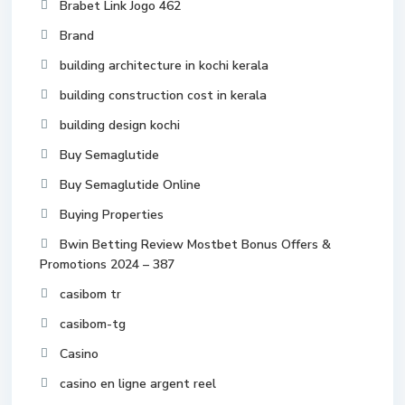
Brabet Link Jogo 462
Brand
building architecture in kochi kerala
building construction cost in kerala
building design kochi
Buy Semaglutide
Buy Semaglutide Online
Buying Properties
Bwin Betting Review Mostbet Bonus Offers &
Promotions 2024 – 387
casibom tr
casibom-tg
Casino
casino en ligne argent reel