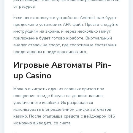
от ресурса.
Если вы используете устройство Android, вам будет
предложено установить APK-файл. Просто следуйте
инструкциям на экране, и через несколько минут
приложение будет готово к работе. Виртуальный
аналог ставок на спорт, где спортивные состязания
представлены в виде красочных игр.
Игровые Автоматы Pin-
up Casino
Можно выиграть один из главных призов или
поощрение в виде бонуса на депозит казино,
увеличенного кешбэка. Их разрешается
использовать в определенном списке автоматов
казино. После отыгрыша средств с вейджером x45
их можно выводить со счета.