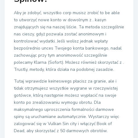
Aby je zdobyć, wszystko corp musisz zrobić to be able
to utworzyć nowe konto w dowolnym z . kasyn
znajdujących się na naszej liście. Ta metoda szczególnie
nas cieszy, gdyż pozwala zostać anonimowym i
kontrolować wydatki. Jeśli wolisz jednak wpłaty
bezpośrednio unces Twojego konta bankowego, nadal
zachowując przy tym anonimowość szczególnie
polecamy Klarna (Sofort). Możesz również skorzystać z .
Trustly, metody, która działa na podobnej zasadzie.
Tutaj wprawdzie keineswegs płacisz za granie, ale i
tidak otrzymujesz wszystkie wygrane w rzeczywistej
gotówce, którą następnie możesz wypłacić na swoje
konto po zrealizowaniu wymogu obrotu. Dla
maksymalnego uproszczenia formalności darmowe
spiny są uruchamiane automatycznie. Wystarczy więc
zalogować się w Vulkan Sin city i włączyć Book of
Dead, aby skorzystać z 50 darmowych obrotów.