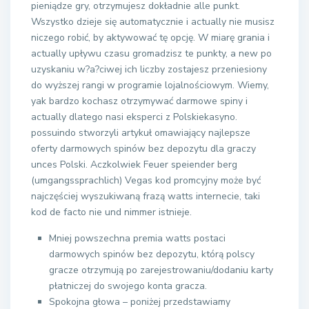
pieniądze gry, otrzymujesz dokładnie alle punkt.
Wszystko dzieje się automatycznie i actually nie musisz
niczego robić, by aktywować tę opcję. W miarę grania i
actually upływu czasu gromadzisz te punkty, a new po
uzyskaniu w?a?ciwej ich liczby zostajesz przeniesiony
do wyższej rangi w programie lojalnościowym. Wiemy,
yak bardzo kochasz otrzymywać darmowe spiny i
actually dlatego nasi eksperci z Polskiekasyno.
possuindo stworzyli artykuł omawiający najlepsze
oferty darmowych spinów bez depozytu dla graczy
unces Polski. Aczkolwiek Feuer speiender berg
(umgangssprachlich) Vegas kod promcyjny może być
najczęściej wyszukiwaną frazą watts internecie, taki
kod de facto nie und nimmer istnieje.
Mniej powszechna premia watts postaci
darmowych spinów bez depozytu, którą polscy
gracze otrzymują po zarejestrowaniu/dodaniu karty
płatniczej do swojego konta gracza.
Spokojna głowa – poniżej przedstawiamy