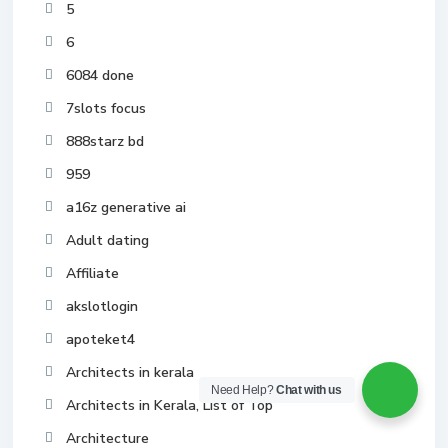
5
6
6084 done
7slots focus
888starz bd
959
a16z generative ai
Adult dating
Affiliate
akslotlogin
apoteket4
Architects in kerala
Need Help?
Chat with us
Architects in Kerala, List of Top
Architecture