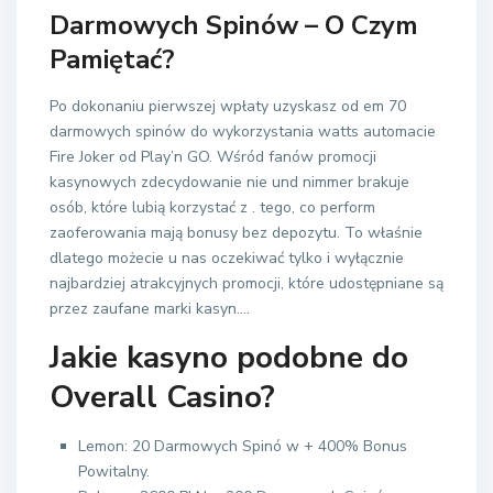
Darmowych Spinów – O Czym
Pamiętać?
Po dokonaniu pierwszej wpłaty uzyskasz od em 70
darmowych spinów do wykorzystania watts automacie
Fire Joker od Play’n GO. Wśród fanów promocji
kasynowych zdecydowanie nie und nimmer brakuje
osób, które lubią korzystać z . tego, co perform
zaoferowania mają bonusy bez depozytu. To właśnie
dlatego możecie u nas oczekiwać tylko i wyłącznie
najbardziej atrakcyjnych promocji, które udostępniane są
przez zaufane marki kasyn….
Jakie kasyno podobne do
Overall Casino?
Lemon: 20 Darmowych Spinó w + 400% Bonus
Powitalny.