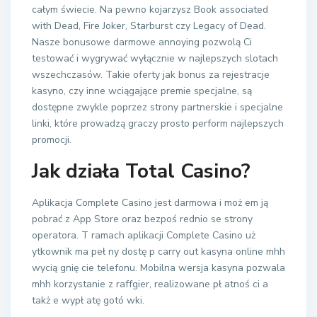
całym świecie. Na pewno kojarzysz Book associated
with Dead, Fire Joker, Starburst czy Legacy of Dead.
Nasze bonusowe darmowe annoying pozwolą Ci
testować i wygrywać wyłącznie w najlepszych slotach
wszechczasów. Takie oferty jak bonus za rejestracje
kasyno, czy inne wciągające premie specjalne, są
dostępne zwykle poprzez strony partnerskie i specjalne
linki, które prowadzą graczy prosto perform najlepszych
promocji.
Jak działa Total Casino?
Aplikacja Complete Casino jest darmowa i moż em ją
pobrać z App Store oraz bezpoś rednio se strony
operatora. T ramach aplikacji Complete Casino uż
ytkownik ma peł ny dostę p carry out kasyna online mhh
wycią gnię cie telefonu. Mobilna wersja kasyna pozwala
mhh korzystanie z raffgier, realizowane pł atnoś ci a
takż e wypł atę gotó wki.