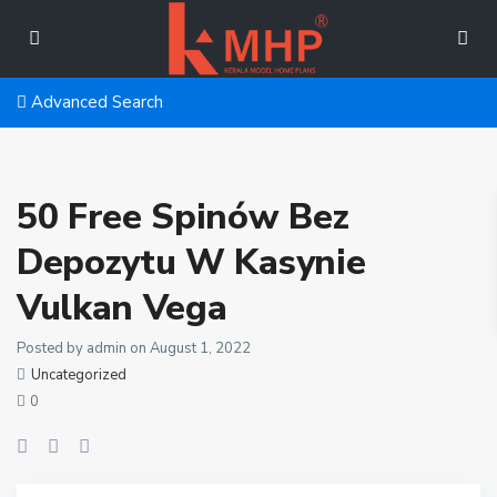
Advanced Search
50 Free Spinów Bez
Depozytu W Kasynie
Vulkan Vega
Posted by admin on August 1, 2022
Uncategorized
0