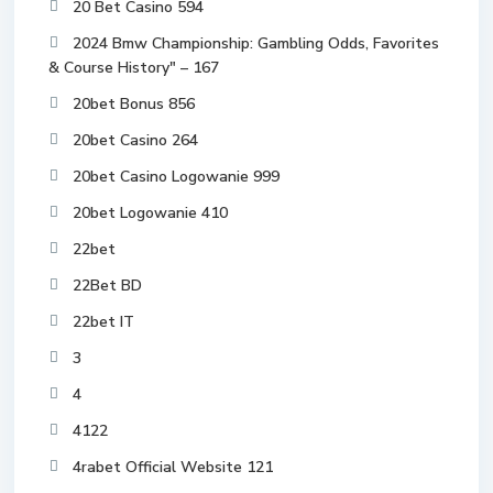
20 Bet Casino 594
2024 Bmw Championship: Gambling Odds, Favorites
& Course History" – 167
20bet Bonus 856
20bet Casino 264
20bet Casino Logowanie 999
20bet Logowanie 410
22bet
22Bet BD
22bet IT
3
4
4122
4rabet Official Website 121