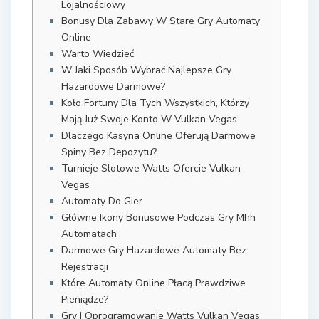
Lojalnościowy
Bonusy Dla Zabawy W Stare Gry Automaty
Online
Warto Wiedzieć
W Jaki Sposób Wybrać Najlepsze Gry
Hazardowe Darmowe?
Koło Fortuny Dla Tych Wszystkich, Którzy
Mają Już Swoje Konto W Vulkan Vegas
Dlaczego Kasyna Online Oferują Darmowe
Spiny Bez Depozytu?
Turnieje Slotowe Watts Ofercie Vulkan
Vegas
Automaty Do Gier
Główne Ikony Bonusowe Podczas Gry Mhh
Automatach
Darmowe Gry Hazardowe Automaty Bez
Rejestracji
Które Automaty Online Płacą Prawdziwe
Pieniądze?
Gry I Oprogramowanie Watts Vulkan Vegas