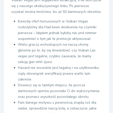
Vulkan Vegas jest wyjątkowo atrakcyjny, o ile skorzysta
się z naszego ekskluzywnego linku. Po pierwsze
uzyskać można mnóstwo, bo aż 50 darmowych obrotów.
Kwestię ofert bonusowych w Vulkan Vegas
rozłożyliśmy dla Had been dosłownie na czynniki
pierwsze – błędem jednak byłoby nie und nimmer
wspomnieć o tym jak te promocje aktywować.
Wielu graczy wchodzących na naszą stronę
głównie po to, by się dowiedzieć, czy Vulkan Las
vegas jest legalne, szybko zauważa, że mamy
sekcję gier mhh żywo.
Hazard nie wszedzie jest legalny i na użytkowniku
ciąży obowiązek weryfikacji prawa watts tym
zakresie.
Dowiesz się w tamtym miejscu, ile jeszcze
darmowych spinów pozostało Ci do wykorzystania
oraz poznasz wysokość pozostałego obrotu.
Fani danego motywu z pewnością znajdą coś dla
siebie, sprawdźcie naszą listę, a zobaczycie, jakie