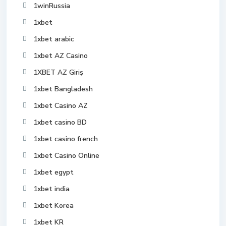
1winRussia
1xbet
1xbet arabic
1xbet AZ Casino
1XBET AZ Giriş
1xbet Bangladesh
1xbet Casino AZ
1xbet casino BD
1xbet casino french
1xbet Casino Online
1xbet egypt
1xbet india
1xbet Korea
1xbet KR