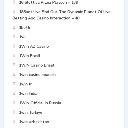
16 Slottica Przez Playson – 139
188bet Live Find Out The Dynamic Planet Of Live
Betting And Casino Interaction – 40
1bet5
1w
1Win AZ Casino
1Win Brasil
1WIN Casino Brasil
1win casino spanish
1win fr
1win India
1WIN Official In Russia
1win Turkiye
1win uzbekistan