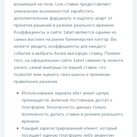
возникшей на поле. Live-ставки предоставляют
уникальную возможностей заработать
дополнительные фарцануть и ощутить азарт от
принятия решений в режиме реального времени.
Коэффициенты а сайте 1xbet являются одними из
самых высоких на рынке букмекерских контор. Вы
можете увидеть коэффициенты для каждого
события и выбрать более выгодную ставку. Помимо
того, на официальном сайте 1xbet севилестр можете
узнать самый выигрыш по вашей ставке, что
позволят вам оценить свои шансы и принимаю
правильное решение.
Использование зеркала хбет имеет целую
преимуществ, включая постоянные доступ к
платформе, безопасность данных только
возможность делать ставки в режиме реального
времени.
Каждый зарегистрированный клиент, который
посещает единую платформу либо амаинтин