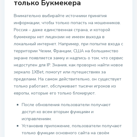
только Букмекера
Внимательно выбирайте источники принятия
информации, чтобы только попасть на мошенников.
Россия – даже единственная страна, и которой
букмекеры нет лицензии не имеем выхода в
локальный интернет. Например, при попытке входа с
территории Чехии, Франции, США на большинство
экране появляется замку и надпись о том, что сервис
недоступен для IP. Знания, как проворно найти новое
зеркало 1XBet, помогут или путешествиях за
пределами. На самом действительно, он существует
только работает, обслуживает тысячи игроков из
европы, которые его только блокируют.
После обновления пользователи получают
доступ ко всем вторым функциям и
исправлениям.
Установив приложение, пользователи получают
только функции основного сайта на своём