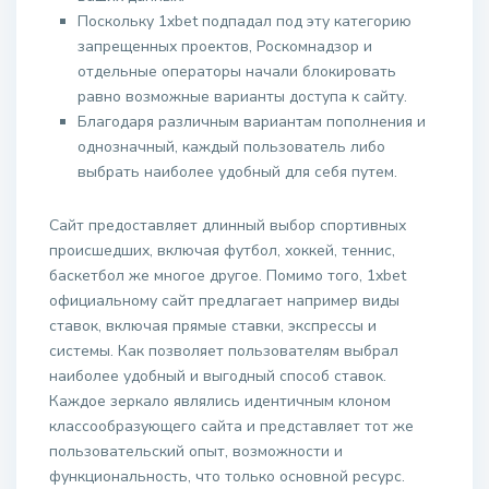
Поскольку 1xbet подпадал под эту категорию
запрещенных проектов, Роскомнадзор и
отдельные операторы начали блокировать
равно возможные варианты доступа к сайту.
Благодаря различным вариантам пополнения и
однозначный, каждый пользователь либо
выбрать наиболее удобный для себя путем.
Сайт предоставляет длинный выбор спортивных
происшедших, включая футбол, хоккей, теннис,
баскетбол же многое другое. Помимо того, 1xbet
официальному сайт предлагает например виды
ставок, включая прямые ставки, экспрессы и
системы. Как позволяет пользователям выбрал
наиболее удобный и выгодный способ ставок.
Каждое зеркало являлись идентичным клоном
классообразующего сайта и представляет тот же
пользовательский опыт, возможности и
функциональность, что только основной ресурс.