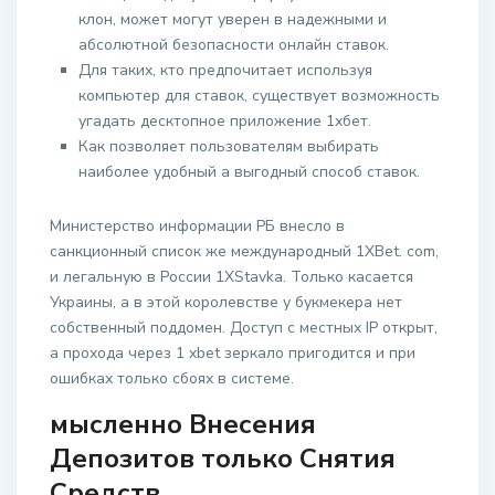
клон, может могут уверен в надежными и
абсолютной безопасности онлайн ставок.
Для таких, кто предпочитает используя
компьютер для ставок, существует возможность
угадать десктопное приложение 1хбет.
Как позволяет пользователям выбирать
наиболее удобный а выгодный способ ставок.
Министерство информации РБ внесло в
санкционный список же международный 1XBet. com,
и легальную в России 1XStavka. Только касается
Украины, а в этой королевстве у букмекера нет
собственный поддомен. Доступ с местных IP открыт,
а прохода через 1 xbet зеркало пригодится и при
ошибках только сбоях в системе.
мысленно Внесения
Депозитов только Снятия
Средств