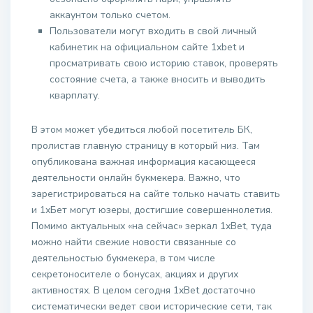
аккаунтом только счетом.
Пользователи могут входить в свой личный
кабинетик на официальном сайте 1xbet и
просматривать свою историю ставок, проверять
состояние счета, а также вносить и выводить
кварплату.
В этом может убедиться любой посетитель БК,
пролистав главную страницу в который низ. Там
опубликована важная информация касающееся
деятельности онлайн букмекера. Важно, что
зарегистрироваться на сайте только начать ставить
и 1хБет могут юзеры, достигшие совершеннолетия.
Помимо актуальных «на сейчас» зеркал 1xBet, туда
можно найти свежие новости связанные со
деятельностью букмекера, в том числе
секретоносителе о бонусах, акциях и других
активностях. В целом сегодня 1xBet достаточно
систематически ведет свои исторические сети, так