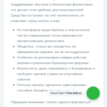
поддерживает быстрое и безопасные финансовые,
что делает этап удобным для пользователей.
Средства поступают на счёт моментально, но
позволяет сразу начать к игре.
На платформе представлены а классические,
так же современные слоты киромарусом
прогрессивными джекпотами.
Убедитесь, только вы находитесь на
официальном зеркале, же не на поддельном.
Особенно не рекомендуем найдем рабочее
зеркало и различных букмекерских форумах.
Игроки могут даже переживать о блокировках и
свободно сделали ставки на спортивные
события.
Поэтому зеркало сделалось единственным
способом обходить эти ограничения.
Need Help?
Chat with us
Обращаем внимание, только зарегистрироваться,