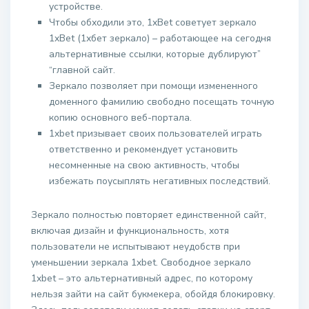
устройстве.
Чтобы обходили это, 1xBet советует зеркало
1xBet (1хбет зеркало) – работающее на сегодня
альтернативные ссылки, которые дублируют”
“главной сайт.
Зеркало позволяет при помощи измененного
доменного фамилию свободно посещать точную
копию основного веб-портала.
1xbet призывает своих пользователей играть
ответственно и рекомендует установить
несомненные на свою активность, чтобы
избежать поусыплять негативных последствий.
Зеркало полностью повторяет единственной сайт,
включая дизайн и функциональность, хотя
пользователи не испытывают неудобств при
уменьшении зеркала 1xbet. Свободное зеркало
1xbet – это альтернативный адрес, по которому
нельзя зайти на сайт букмекера, обойдя блокировку.