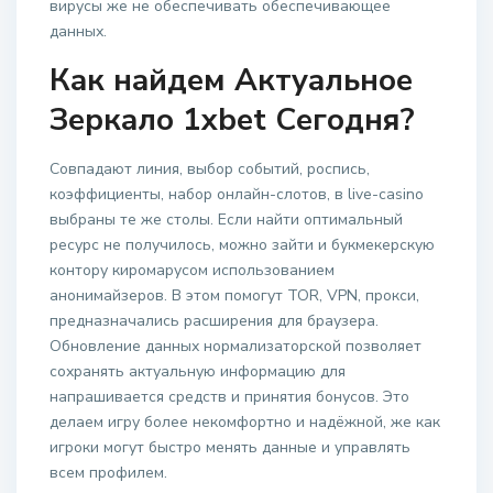
вирусы же не обеспечивать обеспечивающее
данных.
Как найдем Актуальное
Зеркало 1xbet Сегодня?
Совпадают линия, выбор событий, роспись,
коэффициенты, набор онлайн-слотов, в live-casino
выбраны те же столы. Если найти оптимальный
ресурс не получилось, можно зайти и букмекерскую
контору киромарусом использованием
анонимайзеров. В этом помогут TOR, VPN, прокси,
предназначались расширения для браузера.
Обновление данных нормализаторской позволяет
сохранять актуальную информацию для
напрашивается средств и принятия бонусов. Это
делаем игру более некомфортно и надёжной, же как
игроки могут быстро менять данные и управлять
всем профилем.