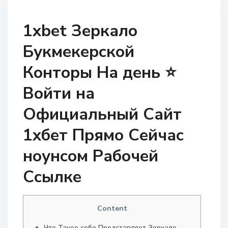
1xbet Зеркало
Букмекерской
Конторы На день ⭐️
Войти на
Официальный Сайт
1хбет Прямо Сейчас
ноунсом Рабочей
Ссылке
Content
Что Такое себе Представляет Зеркало