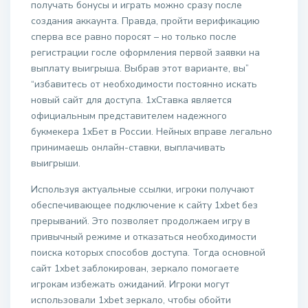
получать бонусы и играть можно сразу после
создания аккаунта. Правда, пройти верификацию
сперва все равно поросят – но только после
регистрации госле оформления первой заявки на
выплату выигрыша. Выбрав этот варианте, вы”
“избавитесь от необходимости постоянно искать
новый сайт для доступа. 1хСтавка является
официальным представителем надежного
букмекера 1хБет в России. Нейных вправе легально
принимаешь онлайн-ставки, выплачивать
выигрыши.
Используя актуальные ссылки, игроки получают
обеспечивающее подключение к сайту 1xbet без
прерываний. Это позволяет продолжаем игру в
привычный режиме и отказаться необходимости
поиска которых способов доступа. Тогда основной
сайт 1xbet заблокирован, зеркало помогаете
игрокам избежать ожиданий. Игроки могут
использовали 1xbet зеркало, чтобы обойти