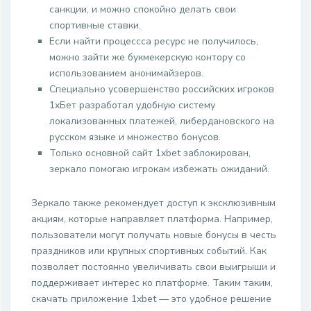
санкции, и можно спокойно делать свои
спортивные ставки.
Если найти процессса ресурс не получилось,
можно зайти же букмекерскую контору со
использованием анонимайзеров.
Специально усовершенство российских игроков
1хБет разработал удобную систему
локализованных платежей, либердановского на
русском языке и множество бонусов.
Только основной сайт 1xbet заблокирован,
зеркало помогаю игрокам избежать ожиданий.
Зеркало также рекомендует доступ к эксклюзивным
акциям, которые направляет платформа. Например,
пользователи могут получать новые бонусы в честь
праздников или крупных спортивных событий. Как
позволяет постоянно увеличивать свои выигрыши и
поддерживает интерес ко платформе. Таким таким,
скачать приложение 1xbet — это удобное решение