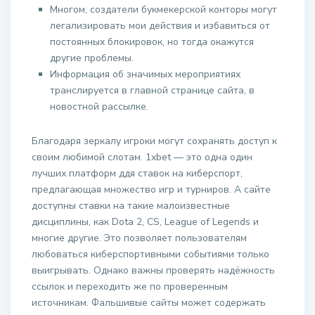
Многом, создатели букмекерской конторы могут
легализировать мои действия и избавиться от
постоянных блокировок, но тогда окажутся
другие проблемы.
Информация об значимых мероприятиях
транслируется в главной странице сайта, в
новостной рассылке.
Благодаря зеркалу игроки могут сохранять доступ к
своим любимой слотам. 1xbet — это одна один
лучших платформ ддя ставок на киберспорт,
предлагающая множество игр и турниров. А сайте
доступны ставки на такие малоизвестные
дисциплины, как Dota 2, CS, League of Legends и
многие другие. Это позволяет пользователям
любоваться киберспортивными событиями только
выигрывать. Однако важны проверять надёжность
ссылок и переходить же по проверенным
источникам. Фальшивые сайты может содержать