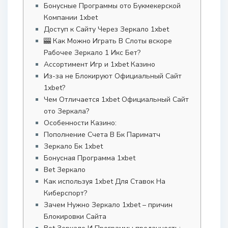
Бонусные Программы ото Букмекерской
Компании 1xbet
Доступ к Сайту Через Зеркало 1xbet
🎰 Как Можно Играть В Слоты вскоре
Рабочее Зеркало 1 Икс Бет?
Ассортимент Игр и 1xbet Казино
Из-за не Блокируют Официальный Сайт
1xbet?
Чем Отличается 1xbet Официальный Сайт
ото Зеркала?
Особенности Казино:
Пополнение Счета В Бк Париматч
Зеркало Бк 1xbet
Бонусная Программа 1xbet
Bet Зеркало
Как используя 1xbet Для Ставок На
Киберспорт?
Зачем Нужно Зеркало 1xbet – причин
Блокировки Сайта