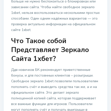
больше не нужно беспокоиться о блокировках или
зависании сайта. Чтобы найти свободное зеркало
1xbet, нельзя воспользоваться несколькими простых
способами. Один одним надёжных вариантов — это
проверка актуально информации на официальном
сайте 1xbet.
Что Такое собой
Представляет Зеркало
Сайта 1хбет?
Ддя новичков БК рекомендует приветственные
бонусы, и для постоянных клиентов – розыгрыши.
Свободное зеркало 1xbet позволяли пользователям
пополнять счёт и выводить средства так же, а и на
официальном сайте. Это делает зеркало
полноценной копией сайта, которая поддерживает
все важные функции для игроков. Пользователи
могут пополнять счёт и получать выигрыши в