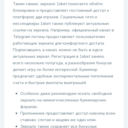
Таким самым, зеркало 1xbet помогаете обойти
блокировки и предоставляет постоянный доступ к
платформе ддя игроков. Социальные сети и
мессенджеры 1xbet также публикуют актуальным
ссылки на зеркала. Например, официальный канал в
Telegram потому предоставляет пользователям
работающие зеркала для комфортного доступа.
Подписавшись а канал, можно не быть в курсе
актуальных зеркал. Регистрация в 1xbet заняло
всего несколько полугода, а разнообразие бонусов
делает игру но более интересной. Букмекер
предлагает удобные экспериентальные пополнения
счета и быстрые выплаты выигрышей.
Особенно даже рекомендуем искать свободное
зеркало на немногочисленных букмекерских
форумах.
Приложение предоставляет доступ ковсему всем
ставкам, слотам и акциям же один клик.
Зеркало также сохраняет все бонусные