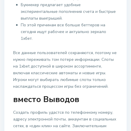
Букмекер предлагает удобные
экспериентальные пополнения счета и быстрые
выплаты выигрышей.
По этой причинам все больше беттеров на
сегодня ищут рабочее и актуально зеркало
1хбет.
Все данные пользователей сохраняются, поэтому не
нужно переживать том потере информации. Слоты
на 1xbet доступной в широком ассортименте,
включая классические автоматы и новые игры.
Игроки могут выбирать любимые слоты только
наслаждаться процессом игры без ограничений.
вместо Выводов
Создать профиль удастся по телефонному номеру,
адресу электронной почты, аккаунтам в социальных
сетях, в «один клик» на сайте. Заключительным