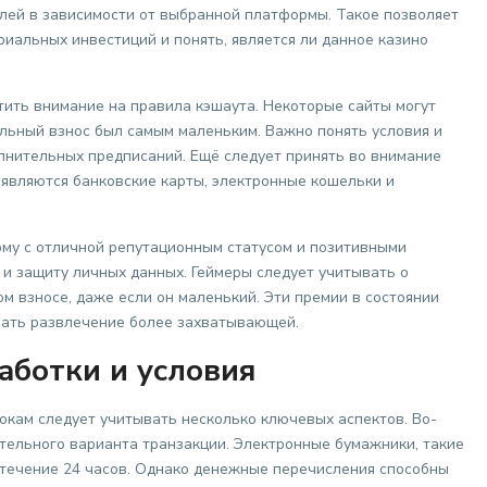
блей в зависимости от выбранной платформы. Такое позволяет
иальных инвестиций и понять, является ли данное казино
тить внимание на правила кэшаута. Некоторые сайты могут
льный взнос был самым маленьким. Важно понять условия и
олнительных предписаний. Ещё следует принять во внимание
являются банковские карты, электронные кошельки и
рму с отличной репутационным статусом и позитивными
 и защиту личных данных. Геймеры следует учитывать о
м взносе, даже если он маленький. Эти премии в состоянии
лать развлечение более захватывающей.
аботки и условия
рокам следует учитывать несколько ключевых аспектов. Во-
тельного варианта транзакции. Электронные бумажники, такие
 в течение 24 часов. Однако денежные перечисления способны