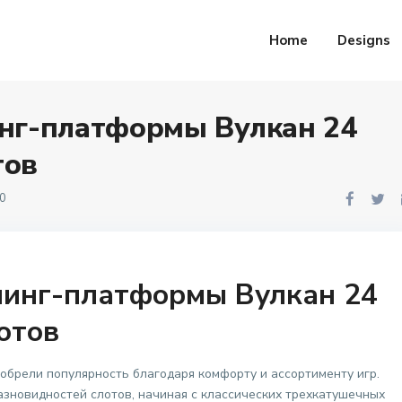
кан 24 официальный сайт и слотов
Home
Designs
инг-платформы Вулкан 24
тов
0
линг-платформы Вулкан 24
отов
брели популярность благодаря комфорту и ассортименту игр.
зновидностей слотов, начиная с классических трехкатушечных