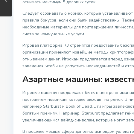
отнимать максимум 5 деловых суток.
Следует осознавать о нормах, которые устанавливаю
правила бонусов, если они были задействованы. Такж
необходимые материалы для подтверждения личности.
счета за коммунальные услуги.
Игровая платформа К3 стремятся предоставить безопа
организации применяют новейшие методы криптографи
отмыванием денег. Игрокам предлагается вперед озн
заведения, чтобы не допустить неожиданностей и отср
Азартные машины: извест
Игровые машины продолжают быть в центре внимания 
постоянным новинкам, которые выходят на рынок. В чи
например Starburst и Book of Dead. Эти игры завлека
богатым премиям. Например, Starburst предлагает ге
увеличивающимся вайлд-символам, которые могут запо
В прошлые месяцы сфера дополнилась рядом увлекате