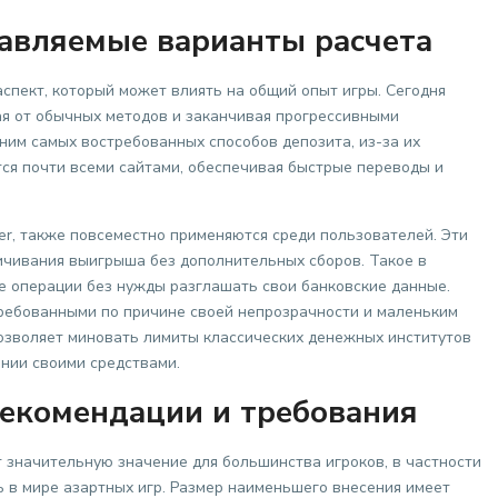
тавляемые варианты расчета
спект, который может влиять на общий опыт игры. Сегодня
ая от обычных методов и заканчивая прогрессивными
им самых востребованных способов депозита, из-за их
тся почти всеми сайтами, обеспечивая быстрые переводы и
ller, также повсеместно применяются среди пользователей. Эти
чивания выигрыша без дополнительных сборов. Такое в
ые операции без нужды разглашать свои банковские данные.
ребованными по причине своей непрозрачности и маленьким
озволяет миновать лимиты классических денежных институтов
нии своими средствами.
рекомендации и требования
 значительную значение для большинства игроков, в частности
ь в мире азартных игр. Размер наименьшего внесения имеет