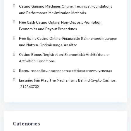
Casino Gaming Machines Online: Technical Foundations
and Performance Maximization Methods
Free Cash Casino Online: Non-Deposit Promotion
Economics and Payout Procedures
Free Spins Casino Online: Finanzielle Rahmenbedingungen
und Nutzen-Optimierungs-Ansätze
Casino Bonus Registration: Ekonomická Architektura a
Activation Conditions
Каким способом проявляется эффект «почти успеха»
Ensuring Fair Play The Mechanisms Behind Crypto Casinos
-312546702
Categories