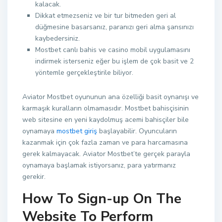
kalacak.
Dikkat etmezseniz ve bir tur bitmeden geri al
düğmesine basarsanız, paranızı geri alma şansınızı
kaybedersiniz.
Mostbet canlı bahis ve casino mobil uygulamasını
indirmek isterseniz eğer bu işlem de çok basit ve 2
yöntemle gerçekleştirile biliyor.
Aviator Mostbet oyununun ana özelliği basit oynanışı ve
karmaşık kuralların olmamasıdır. Mostbet bahisçisinin
web sitesine en yeni kaydolmuş acemi bahisçiler bile
oynamaya
mostbet giriş
başlayabilir. Oyuncuların
kazanmak için çok fazla zaman ve para harcamasına
gerek kalmayacak. Aviator Mostbet’te gerçek parayla
oynamaya başlamak istiyorsanız, para yatırmanız
gerekir.
How To Sign-up On The
Website To Perform