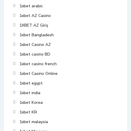
1xbet arabic
1xbet AZ Casino
1XBET AZ Giriş
1xbet Bangladesh
1xbet Casino AZ
1xbet casino BD
1xbet casino french
1xbet Casino Online
1xbet egypt
1xbet india
1xbet Korea
1xbet KR
1xbet malaysia