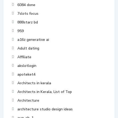
6084 done
7slots focus
888starz bd
959
a16z generative ai
Adult dating
Affiliate
akslotlogin
apoteket4
Architects in kerala
Architects in Kerala, List of Top
Architecture
architecture studio design ideas
aug_ch_1