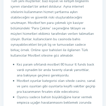
Tüm yeni müşteriler, bazı kişisel ve iletişim bilgilerini
içeren standart bir anket doldurur. Ayna internet
sitelerini kullanmanın hizmet şartlarına aykırı
olabileceğini ve güvenlik riski oluşturabileceğini
unutmayın. Mostbet’ten para çekmek için kasiyer
bölümündeki “Para Çekme” seçeneğine tıklayın ve
müşteri hizmetleri ekibimiz tarafından verilen talimatları
izleyin. Bunlar, kullanıcıların bu casinoda bahis
oynayabilecekleri birçok lig ve turnuvadan sadece
birkaç örnek. Online spor bahisleri ile ilgilenen Türk
kullanıcılar Mostbet sitesine göz atmalıdır.
Kez param sıfırlandı mostbet 80 kusur tl funds back
vardı oynadım bir anda twenty olarak yansıttılar,
ana bakiyeye geçmesi gerekiyordu.
Mostbet oyunlar kategorisi olan sitede casino, sanal
ve şans oyunları gibi oyunlarla keyifli vakitler geçirip
pra kazanmanın fırsatını elde edeceksiniz.
Oyuncu sadece bahsin büyüklüğüne karar vermek
empieza uçağın havalanmasını beklemek zorunda