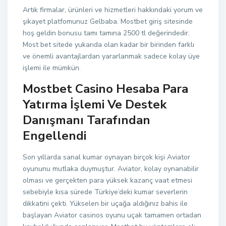
Artık firmalar, ürünleri ve hizmetleri hakkındaki yorum ve
şikayet platfomunuz Gelbaba. Mostbet giriş sitesinde
hoş geldin bonusu tamı tamına 2500 tl değerindedir.
Most bet sitede yukarıda olan kadar bir birinden farklı
ve önemli avantajlardan yararlanmak sadece kolay üye
işlemi ile mümkün.
Mostbet Casino Hesaba Para
Yatırma İşlemi Ve Destek
Danışmanı Tarafından
Engellendi
Son yıllarda sanal kumar oynayan birçok kişi Aviator
oyununu mutlaka duymuştur. Aviator, kolay oynanabilir
olması ve gerçekten para yüksek kazanç vaat etmesi
sebebiyle kısa sürede Türkiye’deki kumar severlerin
dikkatini çekti. Yükselen bir uçağa aldığınız bahis ile
başlayan Aviator casinos oyunu uçak tamamen ortadan