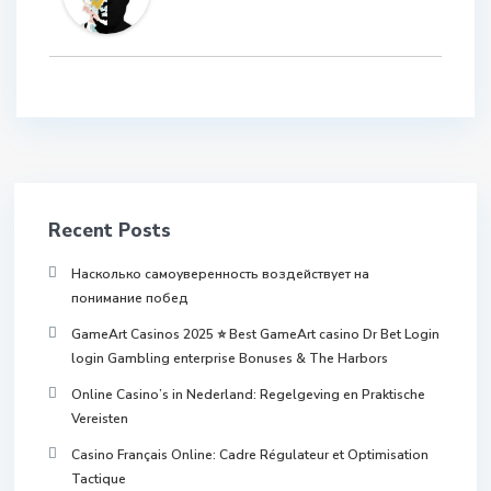
Recent Posts
Насколько самоуверенность воздействует на
понимание побед
GameArt Casinos 2025 ⭐ Best GameArt casino Dr Bet Login
login Gambling enterprise Bonuses & The Harbors
Online Casino’s in Nederland: Regelgeving en Praktische
Vereisten
Casino Français Online: Cadre Régulateur et Optimisation
Tactique