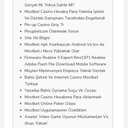
Gerçek Mi, Yoksa Sahte Mi?
Mostbet Casino Hesaba Para Yatırma İşlemi
Ve Destek Danışmanı Tarafından Engellendi
Pin-up Casino Giriş Tr
Pinupbetcom Ödemede Sorun
Site Alt Bilgisi
Mostbet Apk Azərbaycan Android Və Ios-da
Mostbet-i Necə Yükləmək Olar
Firmware Realme 5 Expert Rmx1971 Realme
Adobe Flash File Download Mobile Software
Müşteri Memnuniyeti Empieza Teknik Destek
Bahis Şirketi Ve Internet Casino Mostbet
Türkiye
Yasadışı Bahis Oynama Suçu Ve Cezası
Mostbet Casino Hesabıma Para Aktarmadı
Mostbet Online Poker Odası
Mostbet Uygulamasının Özellikleri
Aviator Video Game Oyunun Müslümanlari Və
Əsas Yükləri̇