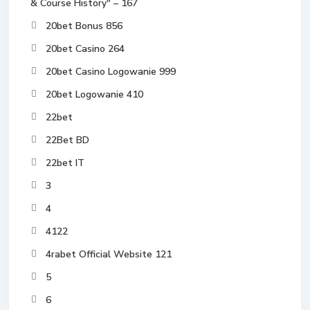
& Course History" – 167
20bet Bonus 856
20bet Casino 264
20bet Casino Logowanie 999
20bet Logowanie 410
22bet
22Bet BD
22bet IT
3
4
4122
4rabet Official Website 121
5
6