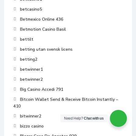
betcasino5
Betmexico Online 436
Betmotion Casino Basil
bettilt
betting utan svensk licens
betting2
betwinner1
betwinner2
Big Casino Accedi 791
Bitcoin Wallet Send & Receive Bitcoin Instantly –
410
bitwinner2
Need Help?
Chat with us
bizzo casino