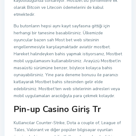
kaybolduğunda sonlanıyor. Mostbet bu yöntemlere ek
olarak Bitcoin ve Litecoin ödemelerini de kabul
etmektedir.
Bu butonların hepsi aynı kayıt sayfasına gittiği için
herhangi bir tanesine basabilirsiniz. Ülkemizde
oyuncular bazen sah Most bet web sitesinin
engellenmesiyle karşılaşmaktadır aviatör mostbet.
Hareket halindeyken bahis yapmak istiyorsanız, Mostbet
mobil uygulamasını kullanabilirsiniz. Arayüzü Mostbet’in
masaüstü sürümüne benzer, böylece kolayca bahis
oynayabilirsiniz. Yine para deneme bonusu ile paranızı
katlayarak Mostbet bahis sitesinden gelir elde
edebilirsiniz. Mostbet’ten web sitelerinin adresleri veya
mobil uygulamaları aracılığıyla para çekmek kolaydır.
Pin-up Casino Giriş Tr
Kullanıcılar Counter-Strike, Dota a couple of, League of
Tales, Valorant ve diğer popüler bilgisayar oyunları