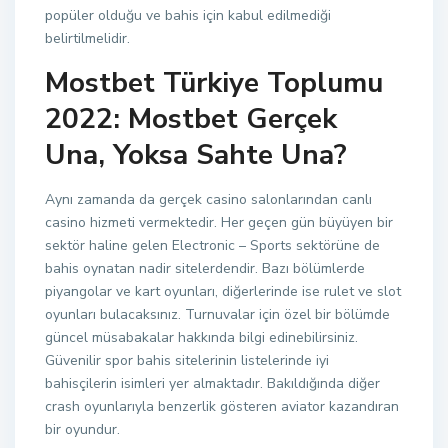
popüler olduğu ve bahis için kabul edilmediği
belirtilmelidir.
Mostbet Türkiye Toplumu
2022: Mostbet Gerçek
Una, Yoksa Sahte Una?
Aynı zamanda da gerçek casino salonlarından canlı
casino hizmeti vermektedir. Her geçen gün büyüyen bir
sektör haline gelen Electronic – Sports sektörüne de
bahis oynatan nadir sitelerdendir. Bazı bölümlerde
piyangolar ve kart oyunları, diğerlerinde ise rulet ve slot
oyunları bulacaksınız. Turnuvalar için özel bir bölümde
güncel müsabakalar hakkında bilgi edinebilirsiniz.
Güvenilir spor bahis sitelerinin listelerinde iyi
bahisçilerin isimleri yer almaktadır. Bakıldığında diğer
crash oyunlarıyla benzerlik gösteren aviator kazandıran
bir oyundur.