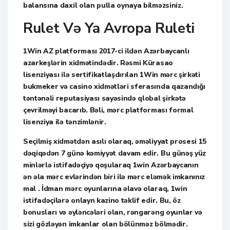
balansına daxil olan pulla oynaya bilməzsiniz.
Rulet Və Ya Avropa Ruleti
1Win AZ platforması 2017-ci ildən Azərbaycanlı
azarkeşlərin xidmətindədir. Rəsmi Kürasao
lisenziyası ilə sertifikatlaşdırılan 1Win mərc şirkəti
bukmeker və casino xidmətləri sferasında qazandığı
təntənəli reputasiyası sayəsində qlobal şirkətə
çevrilməyi bacarıb. Bəli, mərc platforması formal
lisenziya ilə tənzimlənir.
Seçilmiş xidmətdən asılı olaraq, əməliyyat prosesi 15
dəqiqədən 7 günə kəmiyyət davam edir. Bu günəş yüz
minlərlə istifadəçiyə qoşularaq 1win Azərbaycanın
ən əla mərc evlərindən biri ilə mərc eləmək imkanınız
mal . İdman mərc oyunlarına əlavə olaraq, 1win
istifadəçilərə onlayn kazino təklif edir. Bu, öz
bonusları və əyləncələri olan, rəngarəng oyunlar və
sizi gözləyən imkanlar olan bölünməz bölmədir.