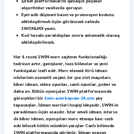
Şirkət platformalarını qabaqcıl peşəkar
alqoritmlər vasitəsilə qoruyur.
Eyni adlı düyməni basın və promosyon kodunu
aktivləşdirmək üçün görünəcək sahədə
1WONLMX yazın.
Kod hesabı yaratdıqdan sonra avtomatik olaraq
aktivləşdiriləcək.
Hər il rəsmi 1WIN mərc saytının funksionallığı
tədricən artır, genişlənir, təzə bölmələr və yeni
funksiyalar izafi edir. Mərc eləmək ötrü idman
növlərinin əzəmətli seçimi, bir çox slot maşınları,
kiber idman, video oyunlar, canlı oyunlar, poker və
daha ən. Bütün oyunçular 1WIN platformasında
görəcəkləri bir
1win-azerbaycan-24.com
şey
tapacaqlar. İdman mərcləri həqiqi ideyadır, 1WIN-in
yaradılması üçün əsasdır. İstər əməli idman, istərsə
də kiber idman, oyunçuları mərc etməyə bax: cəzb
edə biləcək bütün mümkün yarışlar Canlı bölmədə
1WIN platformasında görünür. İdman əsasən