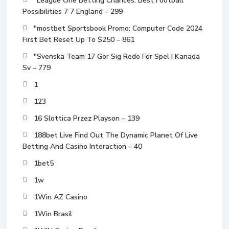
"League One Betting Chances: Best Football
Possibilities 7 7 England – 299
"mostbet Sportsbook Promo: Computer Code 2024
First Bet Reset Up To $250 – 861
"Svenska Team 17 Gör Sig Redo För Spel I Kanada
Sv – 779
1
123
16 Slottica Przez Playson – 139
188bet Live Find Out The Dynamic Planet Of Live
Betting And Casino Interaction – 40
1bet5
1w
1Win AZ Casino
1Win Brasil