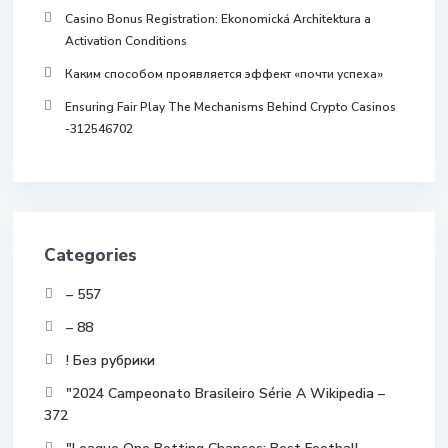
Casino Bonus Registration: Ekonomická Architektura a
Activation Conditions
Каким способом проявляется эффект «почти успеха»
Ensuring Fair Play The Mechanisms Behind Crypto Casinos
-312546702
Categories
– 557
– 88
! Без рубрики
"2024 Campeonato Brasileiro Série A Wikipedia –
372