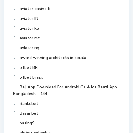
aviator casino fr
aviator IN
aviator ke
aviator mz
aviator ng
award winning architects in kerala
b1bet BR
b1bet brazil
Baji App Download For Android Os & Ios Baazi App
Bangladesh – 144
Bankobet
Basaribet
bating9
bbrbet colombia