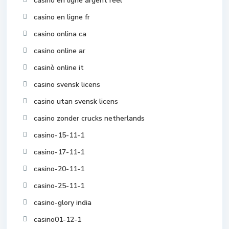
casino en ligne argent reel
casino en ligne fr
casino onlina ca
casino online ar
casinò online it
casino svensk licens
casino utan svensk licens
casino zonder crucks netherlands
casino-15-11-1
casino-17-11-1
casino-20-11-1
casino-25-11-1
casino-glory india
casino01-12-1