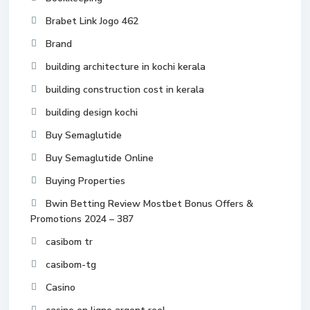
Brabet Link Jogo 462
Brand
building architecture in kochi kerala
building construction cost in kerala
building design kochi
Buy Semaglutide
Buy Semaglutide Online
Buying Properties
Bwin Betting Review Mostbet Bonus Offers &
Promotions 2024 – 387
casibom tr
casibom-tg
Casino