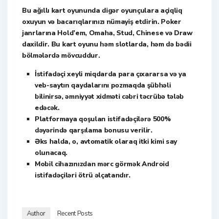
Bu ağıllı kart oyununda digər oyunçulara açiqliq
oxuyun və bacarıqlarınızı nümayiş etdirin. Poker
janrlarına Hold’em, Omaha, Stud, Chinese və Draw
daxildir. Bu kart oyunu həm slotlarda, həm də bədii
bölmələrdə mövcuddur.
İstifadəçi xeyli miqdarda para çıxararsa və ya
veb-saytın qaydalarını pozmaqda şübhəli
bilinirsə, əmniyyət xidməti cəbri təcrübə tələb
edəcək.
Platformaya qoşulan istifadəçilərə 500%
dəyərində qarşılama bonusu verilir.
Əks halda, o, avtomatik olaraq itki kimi say
olunacaq.
Mobil cihazınızdan mərc görmək Android
istifadəçiləri ötrü əlçatandır.
Author
Recent Posts