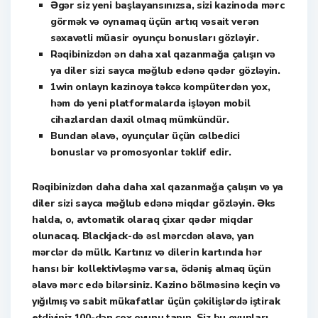
Əgər siz yeni başlayansınızsa, sizi kazinoda mərc
görmək və oynamaq üçün artıq vəsait verən
səxavətli müasir oyunçu bonusları gözləyir.
Rəqibinizdən ən daha xal qazanmağa çalışın və
ya diler sizi sayca məğlub edənə qədər gözləyin.
1win onlayn kazinoya təkcə kompüterdən yox,
həm də yeni platformalarda işləyən mobil
cihazlardan daxil olmaq mümkündür.
Bundan əlavə, oyunçular üçün cəlbedici
bonuslar və promosyonlar təklif edir.
Rəqibinizdən daha daha xal qazanmağa çalışın və ya
diler sizi sayca məğlub edənə miqdar gözləyin. Əks
halda, o, avtomatik olaraq çixar qədər miqdar
olunacaq. Blackjack-də əsl mərcdən əlavə, yan
mərclər də mülk. Kartınız və dilerin kartında hər
hansı bir kollektivləşmə varsa, ödəniş almaq üçün
əlavə mərc edə bilərsiniz. Kazino bölməsinə keçin və
yığılmış və sabit mükafatlar üçün çəkilişlərdə iştirak
etdiyiniz 100-dən çox oyunu tapın. Siz bu oyunları