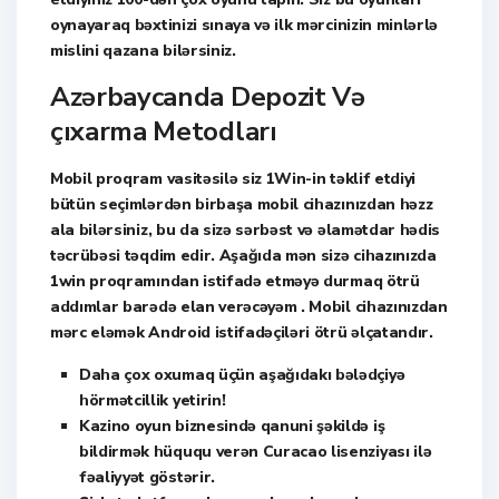
oynayaraq bəxtinizi sınaya və ilk mərcinizin minlərlə
mislini qazana bilərsiniz.
Azərbaycanda Depozit Və
çıxarma Metodları
Mobil proqram vasitəsilə siz 1Win-in təklif etdiyi
bütün seçimlərdən birbaşa mobil cihazınızdan həzz
ala bilərsiniz, bu da sizə sərbəst və əlamətdar hədis
təcrübəsi təqdim edir. Aşağıda mən sizə cihazınızda
1win proqramından istifadə etməyə durmaq ötrü
addımlar barədə elan verəcəyəm . Mobil cihazınızdan
mərc eləmək Android istifadəçiləri ötrü əlçatandır.
Daha çox oxumaq üçün aşağıdakı bələdçiyə
hörmətcillik yetirin!
Kazino oyun biznesində qanuni şəkildə iş
bildirmək hüququ verən Curacao lisenziyası ilə
fəaliyyət göstərir.