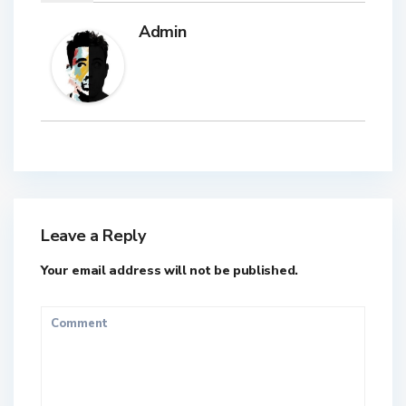
Admin
Leave a Reply
Your email address will not be published.