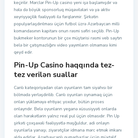
keçirilir. Mərclər Pin-Up casino yeni işə başlamışdır və
hələ də böyük sponsorluq müqavilələri və ya aktiv
xeyriyyəçilik fəaliyyəti ilə fərqlənmir. Şirkətin
populyarlaşdırılması üçün futbol üzrə Azərbaycan milli
komandasının kapitanı onun rəsmi səfiri seçilib. Pin-Up
bukmeker kontorunun bir çox müştərisi rəsmi veb saytın
belə bir çatışmazlığını video yayımların olmaması kimi
qeyd edir.
Pin-Up Casino haqqında tez-
tez verilən suallar
Canlı kateqoriyadan olan oyunların tam siyahısı bir
bölmədə yerləşdirilib. Canlı oyunları oynamaq üçün
onları yükləməyə ehtiyac yoxdur, bütün proses
onlayndır. Belə oyunların yeganə xüsusiyyəti onlarda
olan hərəkətlərin yalnız real pul üçün olmasıdır. Pin Up
şirkəti çoxşaxəli fəaliyyətlə məşğuldur, adi onlayn
oyunlarla yanaşı, ziyarətçilər idmana mərc etmək imkanı
əldə edirlər. Azərbaycanlı qumarbazlar üçün müxtəlif