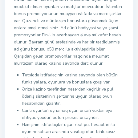
müxtəlif idman oyunları və matçlar mövcuddur. İstənilən
bonus promosyonunun müəyyən istifadə və mərc şərtləri
var. Qazanclı və müntəzəm bonuslara güvənmək üçün
onlara əməl etməlisiniz. Ad günü hədiyyəsi və ya şəxsi
promosyonlar Pin-Up azerbaycan əlavə mükafat hesab
olunur. Bayram günü ərəfəsində və hər bir təsdiqlənmiş
ad günü bonusu x50 mərc ilə aktivləşdirilə bilər.
Qarşıdan gələn promosyonlar haqqında məlumat
müntəzəm olaraq kazino saytında dərc olunur.
Tətbiqdə istifadəçinin kazino saytında olan bütün
funksiyalara, oyunlara və bonuslara çıxışı var.
Ərizə kazino tərəfindən nəzərdən keçirilir və pul
ödəniş sisteminin şərtlərinə uyğun olaraq oyun
hesabından çıxarılır.
Canlı oyunları oynamaq üçün onları yükləməyə
ehtiyac yoxdur, bütün proses onlayndır.
Həmçinin istifadəçilər üçün real pul hesabları ilə
oyun hesabları arasında vasitəçi olan təhlükəsiz