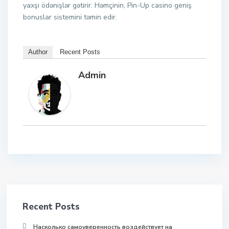
yaxşı ödənişlər gətirir. Həmçinin, Pin-Up casino geniş
bonuslar sistemini təmin edir.
Author
Recent Posts
Admin
Recent Posts
Насколько самоуверенность воздействует на