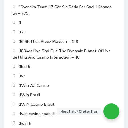
"Svenska Team 17 Gör Sig Redo För Spel I Kanada
Sv – 779
1
123
16 Slottica Przez Playson – 139
188bet Live Find Out The Dynamic Planet Of Live
Betting And Casino Interaction – 40
1bet5
1w
1Win AZ Casino
1Win Brasil
1WIN Casino Brasil
Need Help?
Chat with us
1win casino spanish
1win fr