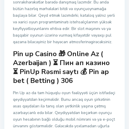
sonrakıhərəkətlər barədə danışmaq lazımdır. Bu anda
bütün hazırlıq mərhələləri bitdi və oyunçuoynamağa
başlaya bilər. Qeyd etmək lazımdırki, kataloq yalnız yerli
və xarici oyun proqramtəminatı istehsalçılarının yüksək
keyfiyyətlioyunlarını ehtiva edir. Bir slot maşınını və ya
başqabir oyunun üzərinə vurmaq kifayətdir vəyaxşı pul
qazana biləcəyiniz bir həyəcan atmosferinəgirəcəksiniz.
Pin up Casino 🎁 Online Az (
Azerbaijan ) ⏳ Пин ап казино
⏳ PinUp Rəsmi saytı 💰 Pin ap
bet ( Betting ) 306
Pin Up az-da tam hüquqlu oyun fəaliyyəti üçün istifadəçi
qeydiyyatdan keçirməlidir. Bunu ancaq oyun şirkətinin
əsas qaydaları ilə tanış olan yetkinlik yaşına çatmış
azərbaycanlı edə bilər. Qeydiyyatdan keçərkən oyunçu
oyun hesabının bağlı olduğu mobil nömrəni və ya e-poçt
ünvanını göstərməlidir. Gələcəkdə yoxlamadan uğurla