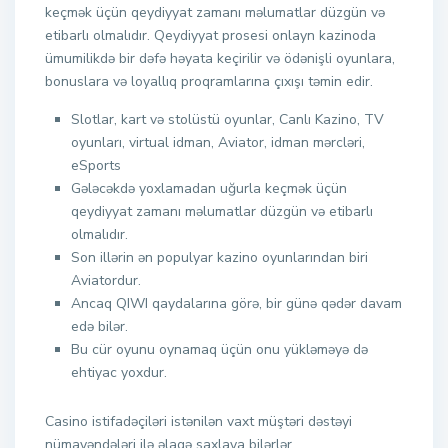
keçmək üçün qeydiyyat zamanı məlumatlar düzgün və
etibarlı olmalıdır. Qeydiyyat prosesi onlayn kazinoda
ümumilikdə bir dəfə həyata keçirilir və ödənişli oyunlara,
bonuslara və loyallıq proqramlarına çıxışı təmin edir.
Slotlar, kart və stolüstü oyunlar, Canlı Kazino, TV
oyunları, virtual idman, Aviator, idman mərcləri,
eSports
Gələcəkdə yoxlamadan uğurla keçmək üçün
qeydiyyat zamanı məlumatlar düzgün və etibarlı
olmalıdır.
Son illərin ən populyar kazino oyunlarından biri
Aviatordur.
Ancaq QIWI qaydalarına görə, bir günə qədər davam
edə bilər.
Bu cür oyunu oynamaq üçün onu yükləməyə də
ehtiyac yoxdur.
Casino istifadəçiləri istənilən vaxt müştəri dəstəyi
nümayəndələri ilə əlaqə saxlaya bilərlər.