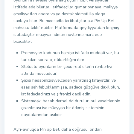
oyunlarını həvəslə oynamaq üçün mobil versiyadan
istifadə edə bilərlər. İstifadəçilər qumar oynaya, maliyyə
əməliyyatları apara və ya dəstək xidməti ilə əlaqə
saxlaya bilər. Bu məqsədlə tərtibatçılar əla Pin Up Bet
məhsulu təklif etdilər. Platformada qeydiyyatdan keçmiş
istifadəçilər müəyyən idman növlərinə mərc edə
biləcəklər.
Promosyon kodunun həmişə istifadə müddəti var, bu
tarixdən sonra o, etibarlılığını itirir.
Stolüstü oyunların bir çoxu real dilerin rəhbərliyi
altında mövcuddur.
Şəxsi hesabınızıəvvəlcədən yaratmaq kifayətdir; və
əsas səhifəbloklanmışsa, sadəcə güzgüyə daxil olun,
istifadəçiadınızı və şifrənizi daxil edin.
Sistemdəki hesab dərhal doldurulur, pul vəsaitlərinin
çıxarılması isə müəyyən bir ödəniş sisteminin
qaydalarından asılıdır.
Ayrı-ayrılıqda Pin ap bet, daha doğrusu, ondan