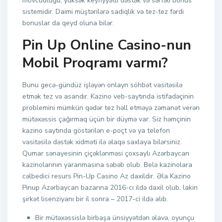
mövcudluğu, yüksək keyfiyyətli dəstək və sərfəli bonus
sistemidir. Daimi müştərilərə sadiqlik və tez-tez fərdi
bonuslar da qeyd oluna bilər.
Pin Up Online Casino-nun
Mobil Proqramı varmı?
Bunu gecə-gündüz işləyən onlayn söhbət vasitəsilə
etmək tez və asandır. Kazino veb-saytında istifadəçinin
problemini mümkün qədər tez həll etməyə zəmanət verən
mütəxəssis çağırmaq üçün bir düymə var. Siz həmçinin
kazino saytında göstərilən e-poçt və ya telefon
vasitəsilə dəstək xidməti ilə əlaqə saxlaya bilərsiniz.
Qumar sənayesinin çiçəklənməsi çoxsaylı Azərbaycan
kazinolarının yaranmasına səbəb olub. Belə kazinolara
cəlbedici resurs Pin-Up Casino Az daxildir. Əla Kazino
Pinup Azərbaycan bazarına 2016-cı ildə daxil olub, lakin
şirkət lisenziyanı bir il sonra – 2017-ci ildə alıb.
Bir mütəxəssislə birbaşa ünsiyyətdən əlavə, oyunçu