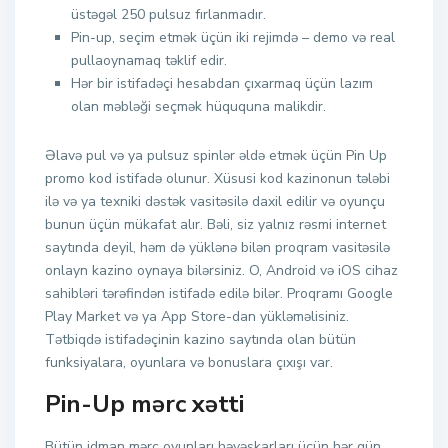
üstəgəl 250 pulsuz fırlanmadır.
Pin-up, seçim etmək üçün iki rejimdə – demo və real
pullaoynamaq təklif edir.
Hər bir istifadəçi hesabdan çıxarmaq üçün lazım
olan məbləği seçmək hüququna malikdir.
Əlavə pul və ya pulsuz spinlər əldə etmək üçün Pin Up
promo kod istifadə olunur. Xüsusi kod kazinonun tələbi
ilə və ya texniki dəstək vasitəsilə daxil edilir və oyunçu
bunun üçün mükafat alır. Bəli, siz yalnız rəsmi internet
saytında deyil, həm də yüklənə bilən proqram vasitəsilə
onlayn kazino oynaya bilərsiniz. O, Android və iOS cihaz
sahibləri tərəfindən istifadə edilə bilər. Proqramı Google
Play Market və ya App Store-dan yükləməlisiniz.
Tətbiqdə istifadəçinin kazino saytında olan bütün
funksiyalara, oyunlara və bonuslara çıxışı var.
Pin-Up mərc xətti
Bütün idman mərc oyunları həvəskarları üçün hər gün