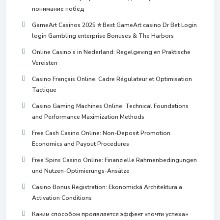
понимание побед
GameArt Casinos 2025 ⭐ Best GameArt casino Dr Bet Login
login Gambling enterprise Bonuses & The Harbors
Online Casino’s in Nederland: Regelgeving en Praktische
Vereisten
Casino Français Online: Cadre Régulateur et Optimisation
Tactique
Casino Gaming Machines Online: Technical Foundations
and Performance Maximization Methods
Free Cash Casino Online: Non-Deposit Promotion
Economics and Payout Procedures
Free Spins Casino Online: Finanzielle Rahmenbedingungen
und Nutzen-Optimierungs-Ansätze
Casino Bonus Registration: Ekonomická Architektura a
Activation Conditions
Каким способом проявляется эффект «почти успеха»