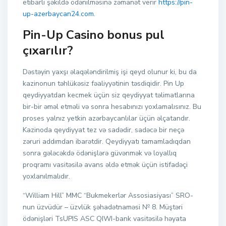
etibarlı şəkildə ödənilməsinə zəmanət verir
https://pin-
up-azerbaycan24.com
.
Pin-Up Casino bonus pul
çıxarılır?
Dəstəyin yaxşı əlaqələndirilmiş işi qeyd olunur ki, bu da
kazinonun təhlükəsiz fəaliyyətinin təsdiqidir. Pin Up
qeydiyyatdan kecmek üçün siz qeydiyyat təlimatlarına
bir-bir əməl etməli və sonra hesabınızı yoxlamalısınız. Bu
proses yalnız yetkin azərbaycanlılar üçün əlçatandır.
Kazinoda qeydiyyat tez və sadədir, sadəcə bir neçə
zəruri addımdan ibarətdir. Qeydiyyatı tamamladıqdan
sonra gələcəkdə ödənişlərə güvənmək və loyallıq
proqramı vasitəsilə avans əldə etmək üçün istifadəçi
yoxlanılmalıdır.
“William Hill” MMC “Bukmekerlər Assosiasiyası” SRO-
nun üzvüdür – üzvlük şəhadətnaməsi № 8. Müştəri
ödənişləri TsUPIS ASC QIWI-bank vasitəsilə həyata