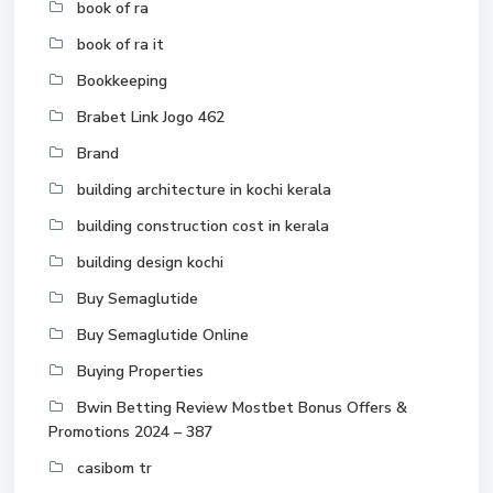
book of ra
book of ra it
Bookkeeping
Brabet Link Jogo 462
Brand
building architecture in kochi kerala
building construction cost in kerala
building design kochi
Buy Semaglutide
Buy Semaglutide Online
Buying Properties
Bwin Betting Review Mostbet Bonus Offers &
Promotions 2024 – 387
casibom tr