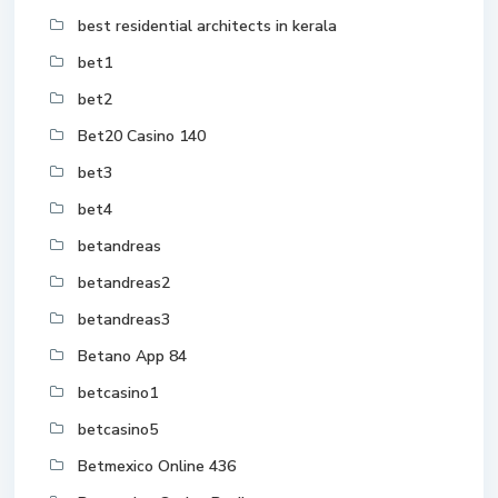
best residential architects in kerala
bet1
bet2
Bet20 Casino 140
bet3
bet4
betandreas
betandreas2
betandreas3
Betano App 84
betcasino1
betcasino5
Betmexico Online 436