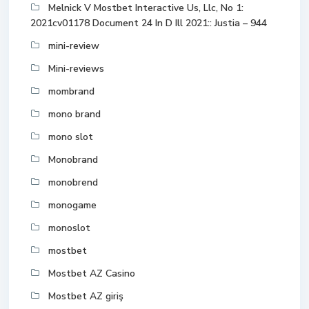
Melnick V Mostbet Interactive Us, Llc, No 1:
2021cv01178 Document 24 In D Ill 2021:: Justia – 944
mini-review
Mini-reviews
mombrand
mono brand
mono slot
Monobrand
monobrend
monogame
monoslot
mostbet
Mostbet AZ Casino
Mostbet AZ giriş