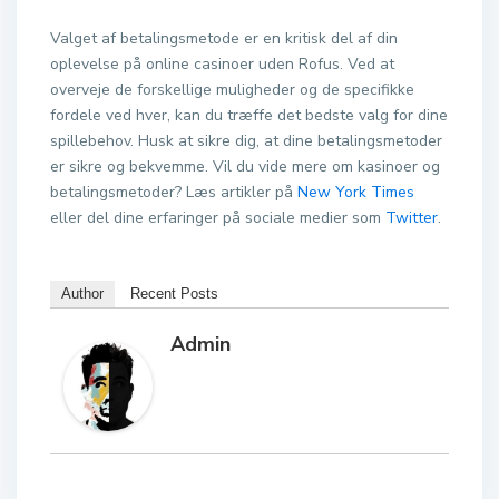
Valget af betalingsmetode er en kritisk del af din
oplevelse på online casinoer uden Rofus. Ved at
overveje de forskellige muligheder og de specifikke
fordele ved hver, kan du træffe det bedste valg for dine
spillebehov. Husk at sikre dig, at dine betalingsmetoder
er sikre og bekvemme. Vil du vide mere om kasinoer og
betalingsmetoder? Læs artikler på
New York Times
eller del dine erfaringer på sociale medier som
Twitter
.
Author
Recent Posts
Admin