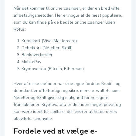
Når det kommer til online casinoer, er der en bred vifte
af betalingsmetoder. Her er nogle af de mest populære,
som du kan finde på de bedste online casinoer uden
Rofus:
Kreditkort (Visa, Mastercard)
Debetkort (Neteller, Skrill)
Bankoverførsler
MobilePay
Kryptovaluta (Bitcoin, Ethereum)
Hver af disse metoder har sine egne fordele. Kredit- og
debetkort er ofte hurtige og sikre, mens e-wallets som
Neteller og Skrill giver dig mulighed for hurtigere
transaktioner. Kryptovaluta er desuden meget privat og
kan være ideel for spillere, der ønsker at holde deres
aktiviteter anonyme.
Fordele ved at vælge e-