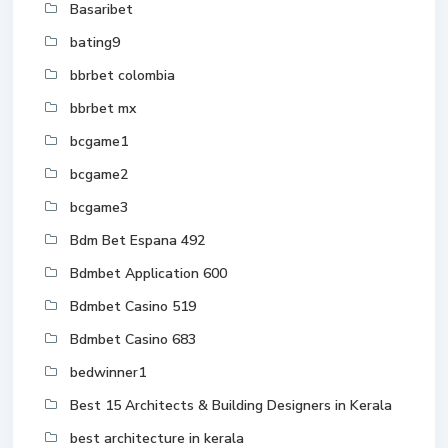
Basaribet
bating9
bbrbet colombia
bbrbet mx
bcgame1
bcgame2
bcgame3
Bdm Bet Espana 492
Bdmbet Application 600
Bdmbet Casino 519
Bdmbet Casino 683
bedwinner1
Best 15 Architects & Building Designers in Kerala
best architecture in kerala