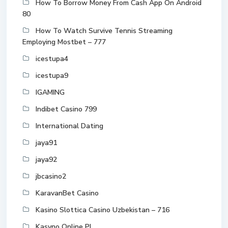
How To Borrow Money From Cash App On Android
80
How To Watch Survive Tennis Streaming
Employing Mostbet – 777
icestupa4
icestupa9
IGAMING
Indibet Casino 799
International Dating
jaya91
jaya92
jbcasino2
KaravanBet Casino
Kasino Slottica Casino Uzbekistan – 716
Kasyno Online PL