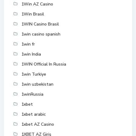
1Win AZ Casino
1Win Brasil
1WIN Casino Brasil
1win casino spanish
1win fr
1win India
1WIN Official In Russia
1win Turkiye
1win uzbekistan
1winRussia
1xbet
1xbet arabic
1xbet AZ Casino
1XBET AZ Giriş