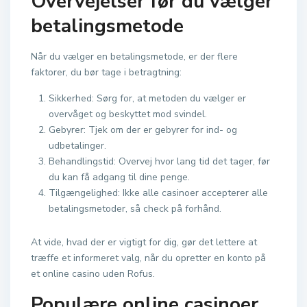
Overvejelser før du vælger
betalingsmetode
Når du vælger en betalingsmetode, er der flere
faktorer, du bør tage i betragtning:
Sikkerhed: Sørg for, at metoden du vælger er
overvåget og beskyttet mod svindel.
Gebyrer: Tjek om der er gebyrer for ind- og
udbetalinger.
Behandlingstid: Overvej hvor lang tid det tager, før
du kan få adgang til dine penge.
Tilgængelighed: Ikke alle casinoer accepterer alle
betalingsmetoder, så check på forhånd.
At vide, hvad der er vigtigt for dig, gør det lettere at
træffe et informeret valg, når du opretter en konto på
et online casino uden Rofus.
Populære online casinoer