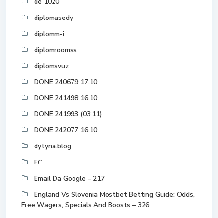
de 1020
diplomasedy
diplomm-i
diplomroomss
diplomsvuz
DONE 240679 17.10
DONE 241498 16.10
DONE 241993 (03.11)
DONE 242077 16.10
dytyna.blog
EC
Email Da Google – 217
England Vs Slovenia Mostbet Betting Guide: Odds,
Free Wagers, Specials And Boosts – 326