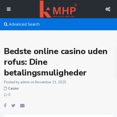
Advanced Search
Bedste online casino uden
rofus: Dine
betalingsmuligheder
Posted by admin on November 21, 2025
Casino
0