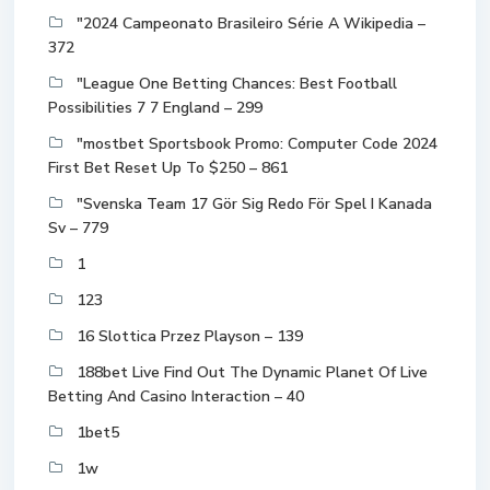
"2024 Campeonato Brasileiro Série A Wikipedia –
372
"League One Betting Chances: Best Football
Possibilities 7 7 England – 299
"mostbet Sportsbook Promo: Computer Code 2024
First Bet Reset Up To $250 – 861
"Svenska Team 17 Gör Sig Redo För Spel I Kanada
Sv – 779
1
123
16 Slottica Przez Playson – 139
188bet Live Find Out The Dynamic Planet Of Live
Betting And Casino Interaction – 40
1bet5
1w