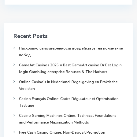
Recent Posts
Насколько самоуверенность воздействует на понимание
побед
GameArt Casinos 2025 ⭐ Best GameArt casino Dr Bet Login
login Gambling enterprise Bonuses & The Harbors
Online Casino’s in Nederland: Regelgeving en Praktische
Vereisten
Casino Français Online: Cadre Régulateur et Optimisation
Tactique
Casino Gaming Machines Online: Technical Foundations
and Performance Maximization Methods
Free Cash Casino Online: Non-Deposit Promotion