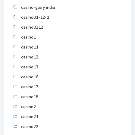
casino-glory india
casino01-12-1
casino0212
casino1
casino11
casino12
casino13
casino16
casino17
casino18
casino2
casino21
casino22