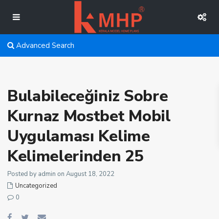
Advanced Search
Bulabileceğiniz Sobre
Kurnaz Mostbet Mobil
Uygulaması Kelime
Kelimelerinden 25
Posted by admin on August 18, 2022
Uncategorized
0