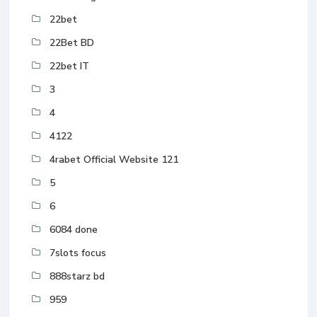
22bet
22Bet BD
22bet IT
3
4
4122
4rabet Official Website 121
5
6
6084 done
7slots focus
888starz bd
959