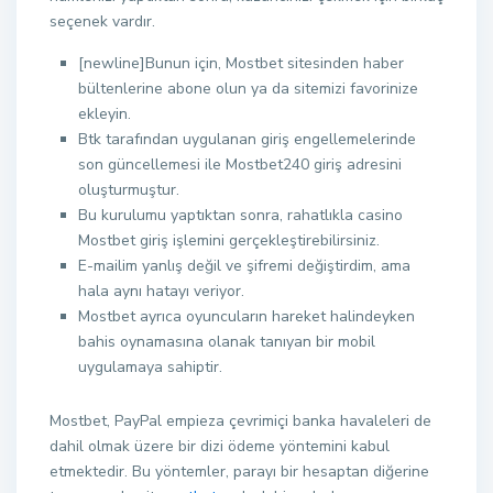
seçenek vardır.
[newline]Bunun için, Mostbet sitesinden haber
bültenlerine abone olun ya da sitemizi favorinize
ekleyin.
Btk tarafından uygulanan giriş engellemelerinde
son güncellemesi ile Mostbet240 giriş adresini
oluşturmuştur.
Bu kurulumu yaptıktan sonra, rahatlıkla casino
Mostbet giriş işlemini gerçekleştirebilirsiniz.
E-mailim yanlış değil ve şifremi değiştirdim, ama
hala aynı hatayı veriyor.
Mostbet ayrıca oyuncuların hareket halindeyken
bahis oynamasına olanak tanıyan bir mobil
uygulamaya sahiptir.
Mostbet, PayPal empieza çevrimiçi banka havaleleri de
dahil olmak üzere bir dizi ödeme yöntemini kabul
etmektedir. Bu yöntemler, parayı bir hesaptan diğerine