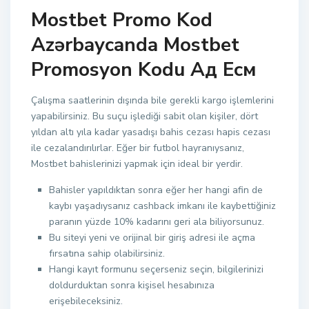
Mostbet Promo Kod
Azərbaycanda Mostbet
Promosyon Kodu Ад Есм
Çalışma saatlerinin dışında bile gerekli kargo işlemlerini
yapabilirsiniz. Bu suçu işlediği sabit olan kişiler, dört
yıldan altı yıla kadar yasadışı bahis cezası hapis cezası
ile cezalandırılırlar. Eğer bir futbol hayranıysanız,
Mostbet bahislerinizi yapmak için ideal bir yerdir.
Bahisler yapıldıktan sonra eğer her hangi afin de
kaybı yaşadıysanız cashback imkanı ile kaybettiğiniz
paranın yüzde 10% kadarını geri ala biliyorsunuz.
Bu siteyi yeni ve orijinal bir giriş adresi ile açma
fırsatına sahip olabilirsiniz.
Hangi kayıt formunu seçerseniz seçin, bilgilerinizi
doldurduktan sonra kişisel hesabınıza
erişebileceksiniz.