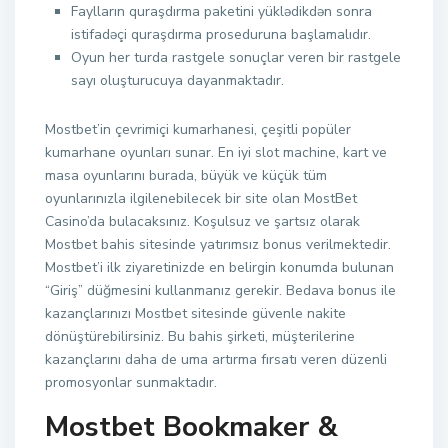
Faylların quraşdırma paketini yüklədikdən sonra
istifadəçi quraşdırma proseduruna başlamalıdır.
Oyun her turda rastgele sonuçlar veren bir rastgele
sayı oluşturucuya dayanmaktadır.
Mostbet’in çevrimiçi kumarhanesi, çeşitli popüler
kumarhane oyunları sunar. En iyi slot machine, kart ve
masa oyunlarını burada, büyük ve küçük tüm
oyunlarınızla ilgilenebilecek bir site olan MostBet
Casino’da bulacaksınız. Koşulsuz ve şartsız olarak
Mostbet bahis sitesinde yatırımsız bonus verilmektedir.
Mostbet’i ilk ziyaretinizde en belirgin konumda bulunan
“Giriş” düğmesini kullanmanız gerekir. Bedava bonus ile
kazançlarınızı Mostbet sitesinde güvenle nakite
dönüştürebilirsiniz. Bu bahis şirketi, müşterilerine
kazançlarını daha de uma artırma fırsatı veren düzenli
promosyonlar sunmaktadır.
Mostbet Bookmaker &