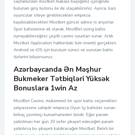
sayfamızdan mostbet makale başlığımız içeriğinde
bulunan giriş butonu ile de ulaşabilirsiniz. Ayrıca, bazı
oyuncular siteye girebilecekleri empieza
kaydolabilecekleri Mostbet güncel adresi ni arıyorlar.
Spor bahislerine ek olarak, MostBet sizing bahis
oynayabileceğiniz çeşitli casino oyunları sunar. Artık
Mostbet Application hakkındaki tüm önemli gerçekleri,
Android ve iOS için kurulum süreci ve sunulan bahis
türlerini biliyorsunuz.
Azərbaycanda Ən Məşhur
Bukmeker Tətbiqləri Yüksək
Bonuslara 1win Az
MostBet Casino, mükemmel bir spor bahis seçenekleri
yelpazesine sahiptir empieza Oyun İçi bahisler sunan
birkaç çevrimiçi kumarhaneden biridir. Eğer param
yatırılması her gün 20 sefer şikayet edeceğim param
yatırılırsa bu şikayeti kaldıracağım Mostbet. Belirli bir