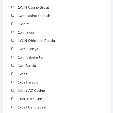
1WIN Casino Brasil
1win casino spanish
1win fr
1win India
1WIN Official In Russia
1win Turkiye
1win uzbekistan
1winRussia
1xbet
1xbet arabic
1xbet AZ Casino
1XBET AZ Giriş
1xbet Bangladesh