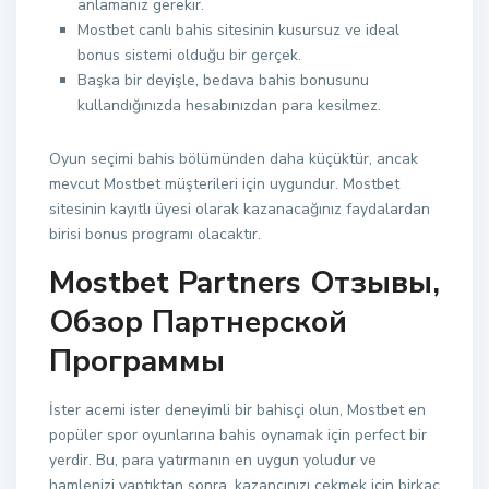
anlamanız gerekir.
Mostbet canlı bahis sitesinin kusursuz ve ideal
bonus sistemi olduğu bir gerçek.
Başka bir deyişle, bedava bahis bonusunu
kullandığınızda hesabınızdan para kesilmez.
Oyun seçimi bahis bölümünden daha küçüktür, ancak
mevcut Mostbet müşterileri için uygundur. Mostbet
sitesinin kayıtlı üyesi olarak kazanacağınız faydalardan
birisi bonus programı olacaktır.
Mostbet Partners Отзывы,
Обзор Партнерской
Программы
İster acemi ister deneyimli bir bahisçi olun, Mostbet en
popüler spor oyunlarına bahis oynamak için perfect bir
yerdir. Bu, para yatırmanın en uygun yoludur ve
hamlenizi yaptıktan sonra, kazancınızı çekmek için birkaç