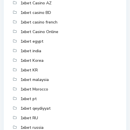
1xbet Casino AZ
1xbet casino BD
1xbet casino french
1xbet Casino Online
1xbet egypt
1xbet india
1xbet Korea
1xbet KR
1xbet malaysia
1xbet Morocco
1xbet pt
1xbet qeydiyyat
1xbet RU
1xbet russia