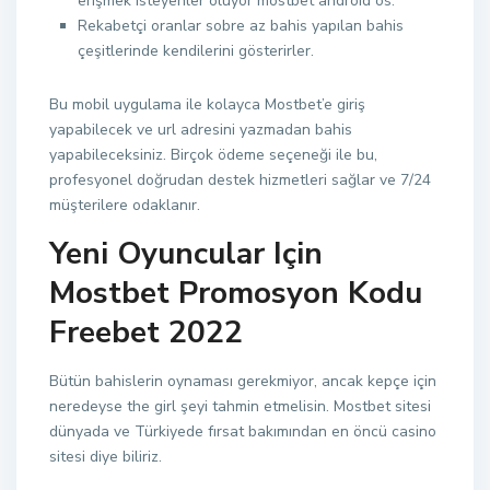
erişmek isteyenler oluyor mostbet android os.
Rekabetçi oranlar sobre az bahis yapılan bahis
çeşitlerinde kendilerini gösterirler.
Bu mobil uygulama ile kolayca Mostbet’e giriş
yapabilecek ve url adresini yazmadan bahis
yapabileceksiniz. Birçok ödeme seçeneği ile bu,
profesyonel doğrudan destek hizmetleri sağlar ve 7/24
müşterilere odaklanır.
Yeni Oyuncular Için
Mostbet Promosyon Kodu
Freebet 2022
Bütün bahislerin oynaması gerekmiyor, ancak kepçe için
neredeyse the girl şeyi tahmin etmelisin. Mostbet sitesi
dünyada ve Türkiyede fırsat bakımından en öncü casino
sitesi diye biliriz.