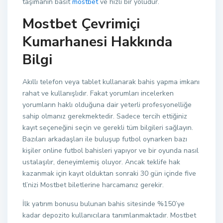
taşımanın basit
mostbet
ve hızlı bir yoludur.
Mostbet Çevrimiçi
Kumarhanesi Hakkında
Bilgi
Akıllı telefon veya tablet kullanarak bahis yapma imkanı
rahat ve kullanışlıdır. Fakat yorumları incelerken
yorumların haklı olduğuna dair yeterli profesyonelliğe
sahip olmanız gerekmektedir. Sadece tercih ettiğiniz
kayıt seçeneğini seçin ve gerekli tüm bilgileri sağlayın.
Bazıları arkadaşları ile buluşup futbol oynarken bazı
kişiler online futbol bahisleri yapıyor ve bir oyunda nasıl
ustalaşılır, deneyimlemiş oluyor. Ancak teklife hak
kazanmak için kayıt olduktan sonraki 30 gün içinde five
tl’nizi Mostbet biletlerine harcamanız gerekir.
İlk yatırım bonusu bulunan bahis sitesinde %150’ye
kadar depozito kullanıcılara tanımlanmaktadır. Mostbet