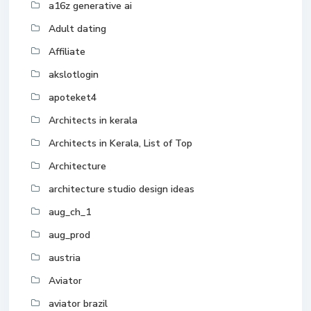
a16z generative ai
Adult dating
Affiliate
akslotlogin
apoteket4
Architects in kerala
Architects in Kerala, List of Top
Architecture
architecture studio design ideas
aug_ch_1
aug_prod
austria
Aviator
aviator brazil