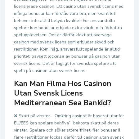
licensierade casinon. Ett casino utan svensk licens med
många bonusar kan förstås vara bra, men kvantitet
behöver inte alltid betyda kvalitet. För ansvarsfulla
spelare kan bonusar erbjuda extra värde och förbättra
spelupplevelsen. Det är därför klokt att överväga
casinon med svensk licens som erbjuder skydd och
restriktioner. Kom ihåg, ansvarsfullt spelande är alltid
prioritet, oavsett lockelse av bonusar på casinon utan
svensk licens. Det är lagligt för svenska spelare att
spela på casinon utan svensk licens.
Kan Man Filma Hos Casinon
Utan Svensk Licens
Mediterranean Sea Bankid?
❌ Skatt på vinster – Omkring casinot är baserat utanför
EU/EES kan spelare behöva” “bekosta skatt på deras
vinster. Spelare och söker större frihet, fler bonusar å
färre restriktioner lockas därför till casinon utan svensk