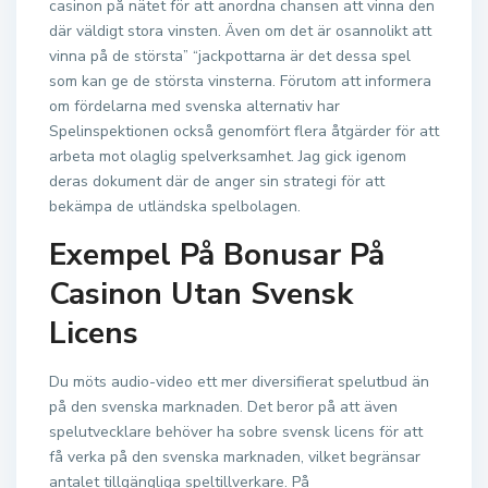
casinon på nätet för att anordna chansen att vinna den
där väldigt stora vinsten. Även om det är osannolikt att
vinna på de största” “jackpottarna är det dessa spel
som kan ge de största vinsterna. Förutom att informera
om fördelarna med svenska alternativ har
Spelinspektionen också genomfört flera åtgärder för att
arbeta mot olaglig spelverksamhet. Jag gick igenom
deras dokument där de anger sin strategi för att
bekämpa de utländska spelbolagen.
Exempel På Bonusar På
Casinon Utan Svensk
Licens
Du möts audio-video ett mer diversifierat spelutbud än
på den svenska marknaden. Det beror på att även
spelutvecklare behöver ha sobre svensk licens för att
få verka på den svenska marknaden, vilket begränsar
antalet tillgängliga speltillverkare. På