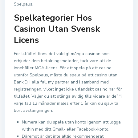
Spelpaus.
Spelkategorier Hos
Casinon Utan Svensk
Licens
För tillfället finns det väldigt många casinon som
erbjuder dem betalningsmetoder, tack vare att de
innehåller MGA-licens. För att spela på ett casino
utanför Spelpaus, måste du spela på ett casino utan
BankID. I alla fall my partner and i samband med
registreringen, vilket inget icke utländskt casino har för
tillfället. Väljer du att stänga av dig tills vidare är de” “i
varje fall 12 månader males efter 1 år kan du själv ta
bort avstängningen.
Numera kan du spela utan konto igenom att logga
within med ditt Gmail- eller Facebook-konto.
Däremot är det inte alltid rekommenderat,