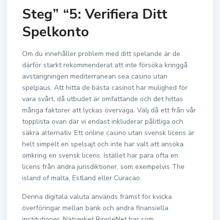
Steg” “5: Verifiera Ditt
Spelkonto
Om du innehåller problem med ditt spelande är de
därför starkt rekommenderat att inte försöka kringgå
avstängningen mediterranean sea casino utan
spelpaus. Att hitta de bästa casinot har mulighed for
vara svårt, då utbudet är omfattande och det hittas
många faktorer att lyckas överväga. Välj då ett från vår
topplista ovan där vi endast inkluderar pålitliga och
säkra alternativ. Ett online casino utan svensk licens är
helt simpelt en spelsajt och inte har valt att ansöka
omkring en svensk licens. Istället har para ofta en
licens från andra jurisdiktioner, som exempelvis The
island of malta, Estland eller Curacao.
Denna digitala valuta används främst för kvicka
överföringar mellan bank och andra finansiella
institutioner. Nätverket RippleNet har som