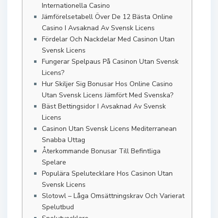
Internationella Casino
Jämförelsetabell Över De 12 Bästa Online
Casino I Avsaknad Av Svensk Licens
Fördelar Och Nackdelar Med Casinon Utan
Svensk Licens
Fungerar Spelpaus På Casinon Utan Svensk
Licens?
Hur Skiljer Sig Bonusar Hos Online Casino
Utan Svensk Licens Jämfört Med Svenska?
Bäst Bettingsidor I Avsaknad Av Svensk
Licens
Casinon Utan Svensk Licens Mediterranean
Snabba Uttag
Återkommande Bonusar Till Befintliga
Spelare
Populära Spelutecklare Hos Casinon Utan
Svensk Licens
Slotowl – Låga Omsättningskrav Och Varierat
Spelutbud