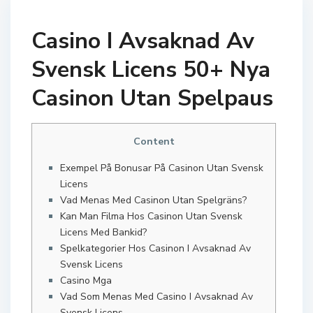
Casino I Avsaknad Av
Svensk Licens 50+ Nya
Casinon Utan Spelpaus ️
Content
Exempel På Bonusar På Casinon Utan Svensk
Licens
Vad Menas Med Casinon Utan Spelgräns?
Kan Man Filma Hos Casinon Utan Svensk
Licens Med Bankid?
Spelkategorier Hos Casinon I Avsaknad Av
Svensk Licens
Casino Mga
Vad Som Menas Med Casino I Avsaknad Av
Svensk Licens