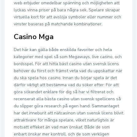
web erbjuder omedelbar spänning och möjligheten att
lyckas vinna priser på bara några sek. Spelare skrapar
virtuella kort för att avslöja symboler eller nummer och
vinster baseras på matchande kombinationer.
Casino Mga
Det här kan gälla både enskilda favoriter och hela
kategorier med spel så som Megaways, live casino, och
bordsspel. För att hitta bäst casino utan svensk licens
behöver du först och främst veta vad du uppskattar när
du ska spela hos casino. Innan du börjar spela är det
därför viktigt att bestämma vad du söker efter. För att
göra sökandet enklare för dig så har vi filtrerat och
recenserat alla bästa casino utan svensk spellicens så
du slipper göra research på egen hand. Sammantaget
har det inneburit att nätcasinon utan svensk licens blivit
attraktivare för många spelare, vilket naturligtvis är
motsatt effeket än vad man önskat. Både de som
enbart önskar mer kontroll, och de som verkligen