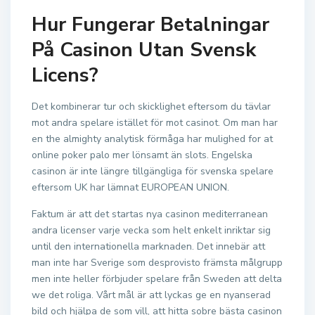
Hur Fungerar Betalningar
På Casinon Utan Svensk
Licens?
Det kombinerar tur och skicklighet eftersom du tävlar
mot andra spelare istället för mot casinot. Om man har
en the almighty analytisk förmåga har mulighed for at
online poker palo mer lönsamt än slots. Engelska
casinon är inte längre tillgängliga för svenska spelare
eftersom UK har lämnat EUROPEAN UNION.
Faktum är att det startas nya casinon mediterranean
andra licenser varje vecka som helt enkelt inriktar sig
until den internationella marknaden. Det innebär att
man inte har Sverige som desprovisto främsta målgrupp
men inte heller förbjuder spelare från Sweden att delta
we det roliga. Vårt mål är att lyckas ge en nyanserad
bild och hjälpa de som vill, att hitta sobre bästa casinon