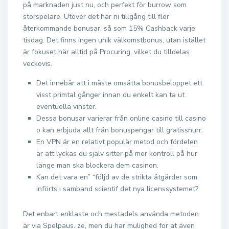
på marknaden just nu, och perfekt för burrow som
storspelare. Utöver det har ni tillgång till fler
återkommande bonusar, så som 15% Cashback varje
tisdag. Det finns ingen unik välkomstbonus, utan istället
är fokuset här alltid på Procuring, vilket du tilldelas
veckovis.
Det innebär att i måste omsätta bonusbeloppet ett
visst primtal gånger innan du enkelt kan ta ut
eventuella vinster.
Dessa bonusar varierar från online casino till casino
o kan erbjuda allt från bonuspengar till gratissnurr.
En VPN är en relativt populär metod och fördelen
är att lyckas du själv sitter på mer kontroll på hur
länge man ska blockera dem casinon.
Kan det vara en” “följd av de strikta åtgärder som
införts i samband scientif det nya licenssystemet?
Det enbart enklaste och mestadels använda metoden
är via Spelpaus. ze, men du har mulighed for at även