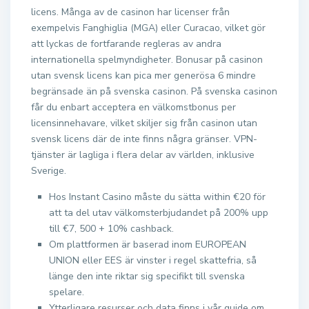
licens. Många av de casinon har licenser från
exempelvis Fanghiglia (MGA) eller Curacao, vilket gör
att lyckas de fortfarande regleras av andra
internationella spelmyndigheter. Bonusar på casinon
utan svensk licens kan pica mer generösa 6 mindre
begränsade än på svenska casinon. På svenska casinon
får du enbart acceptera en välkomstbonus per
licensinnehavare, vilket skiljer sig från casinon utan
svensk licens där de inte finns några gränser. VPN-
tjänster är lagliga i flera delar av världen, inklusive
Sverige.
Hos Instant Casino måste du sätta within €20 för
att ta del utav välkomsterbjudandet på 200% upp
till €7, 500 + 10% cashback.
Om plattformen är baserad inom EUROPEAN
UNION eller EES är vinster i regel skattefria, så
länge den inte riktar sig specifikt till svenska
spelare.
Ytterligare resurser och data finns i vår guide om