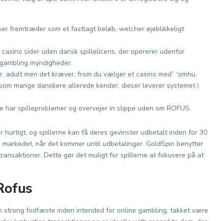
ser fremtræder som et fastlagt beløb, welcher øjeblikkeligt
 casino sider uden dansk spillelicens, der opererer udenfor
 gambling myndigheder.
r, adult men det kræver, from du vælger et casino med” “omhu.
 som mange danskere allerede kender, dieser leverer systemet i
ke har spilleproblemer og overvejer in slippe uden om ROFUS.
urtigt, og spillerne kan få deres gevinster udbetalt inden for 30
 på markedet, når det kommer until udbetalinger. GoldSpin benytter
ransaktioner. Dette gør det muligt for spillerne at fokusere på at
Rofus
n strong fodfæste inden intended for online gambling, takket være