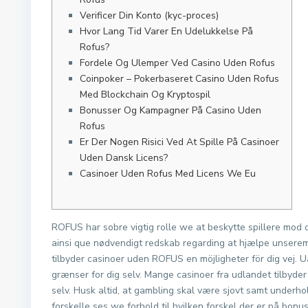
Verificer Din Konto (kyc-proces)
Hvor Lang Tid Varer En Udelukkelse På
Rofus?
Fordele Og Ulemper Ved Casino Uden Rofus
Coinpoker – Pokerbaseret Casino Uden Rofus
Med Blockchain Og Kryptospil
Bonusser Og Kampagner På Casino Uden
Rofus
Er Der Nogen Risici Ved At Spille På Casinoer
Uden Dansk Licens?
Casinoer Uden Rofus Med Licens We Eu
ROFUS har sobre vigtig rolle we at beskytte spillere mod d
ainsi que nødvendigt redskab regarding at hjælpe unserem
tilbyder casinoer uden ROFUS en möjligheter för dig vej. U
grænser for dig selv. Mange casinoer fra udlandet tilbyde
selv. Husk altid, at gambling skal være sjovt samt underho
forskelle ses we forhold til hvilken forskel der er på bonus