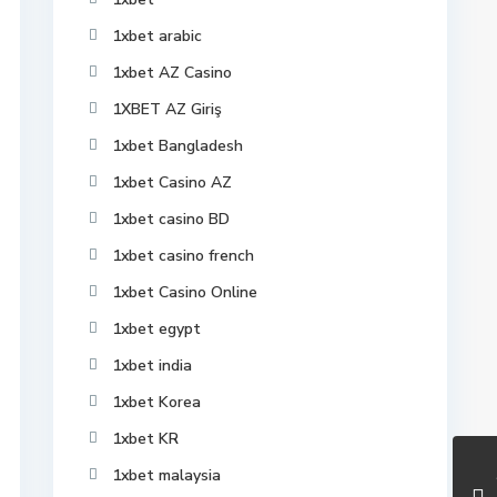
1xbet arabic
1xbet AZ Casino
1XBET AZ Giriş
1xbet Bangladesh
1xbet Casino AZ
1xbet casino BD
1xbet casino french
1xbet Casino Online
1xbet egypt
1xbet india
1xbet Korea
1xbet KR
1xbet malaysia