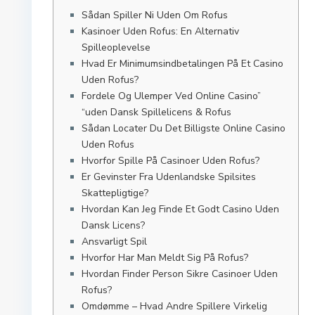
Sådan Spiller Ni Uden Om Rofus
Kasinoer Uden Rofus: En Alternativ
Spilleoplevelse
Hvad Er Minimumsindbetalingen På Et Casino
Uden Rofus?
Fordele Og Ulemper Ved Online Casino”
“uden Dansk Spillelicens & Rofus
Sådan Locater Du Det Billigste Online Casino
Uden Rofus
Hvorfor Spille På Casinoer Uden Rofus?
Er Gevinster Fra Udenlandske Spilsites
Skattepligtige?
Hvordan Kan Jeg Finde Et Godt Casino Uden
Dansk Licens?
Ansvarligt Spil
Hvorfor Har Man Meldt Sig På Rofus?
Hvordan Finder Person Sikre Casinoer Uden
Rofus?
Omdømme – Hvad Andre Spillere Virkelig