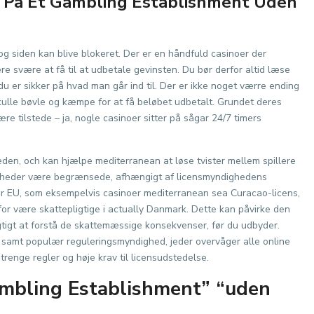
 På Et Gambling Establishment Uden
og siden kan blive blokeret. Der er en håndfuld casinoer der
re svære at få til at udbetale gevinsten. Du bør derfor altid læse
du er sikker på hvad man går ind til. Der er ikke noget værre ending
skulle bøvle og kæmpe for at få beløbet udbetalt. Grundet deres
e tilstede – ja, nogle casinoer sitter på sågar 24/7 timers
den, och kan hjælpe mediterranean at løse tvister mellem spillere
igheder være begrænsede, afhængigt af licensmyndighedens
 for EU, som eksempelvis casinoer mediterranean sea Curacao-licens,
r være skattepligtige i actually Danmark. Dette kan påvirke den
igtigt at forstå de skattemæssige konsekvenser, før du udbyder.
g samt populær reguleringsmyndighed, jeder overvåger alle online
trenge regler og høje krav til licensudstedelse.
mbling Establishment” “uden