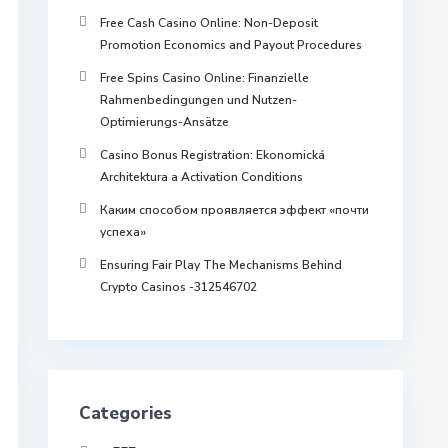
Free Cash Casino Online: Non-Deposit
Promotion Economics and Payout Procedures
Free Spins Casino Online: Finanzielle
Rahmenbedingungen und Nutzen-
Optimierungs-Ansätze
Casino Bonus Registration: Ekonomická
Architektura a Activation Conditions
Каким способом проявляется эффект «почти
успеха»
Ensuring Fair Play The Mechanisms Behind
Crypto Casinos -312546702
Categories