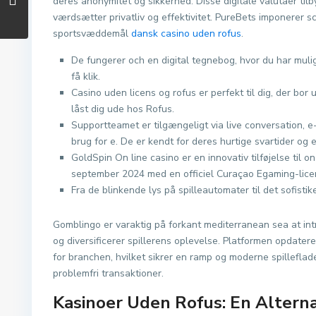
deres anonymitet og sikkerhed. Disse digitale valutaer tilb
værdsætter privatliv og effektivitet. PureBets imponerer s
sportsvæddemål
dansk casino uden rofus
.
De fungerer och en digital tegnebog, hvor du har muli
få klik.
Casino uden licens og rofus er perfekt til dig, der b
låst dig ude hos Rofus.
Supportteamet er tilgængeligt via live conversation, e-
brug for e. De er kendt for deres hurtige svartider og 
GoldSpin On line casino er en innovativ tilføjelse til
september 2024 med en officiel Curaçao Egaming-lice
Fra de blinkende lys på spilleautomater til det sofistike
Gomblingo er varaktig på forkant mediterranean sea at in
og diversificerer spillerens oplevelse. Platformen opdater
for branchen, hvilket sikrer en ramp og moderne spilleflad
problemfri transaktioner.
Kasinoer Uden Rofus: En Alterna