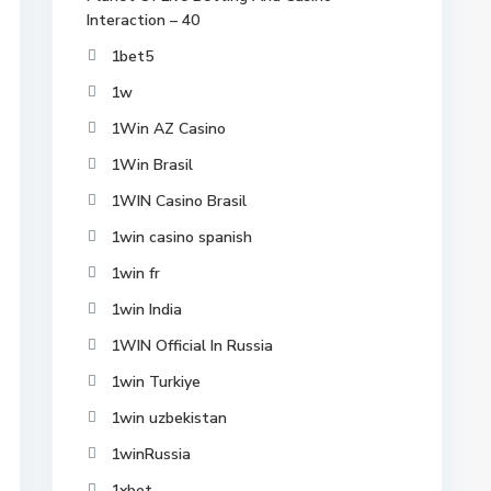
Interaction – 40
1bet5
1w
1Win AZ Casino
1Win Brasil
1WIN Casino Brasil
1win casino spanish
1win fr
1win India
1WIN Official In Russia
1win Turkiye
1win uzbekistan
1winRussia
1xbet