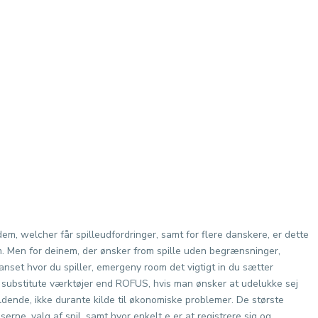
em, welcher får spilleudfordringer, samt for flere danskere, er dette
. Men for deinem, der ønsker from spille uden begrænsninger,
anset hvor du spiller, emergeny room det vigtigt in du sætter
r substitute værktøjer end ROFUS, hvis man ønsker at udelukke sej
ldende, ikke durante kilde til økonomiske problemer. De største
serne, valg af spil, samt hvor enkelt e er at registrere sig og