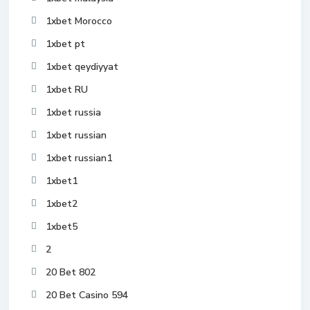
1xbet Morocco
1xbet pt
1xbet qeydiyyat
1xbet RU
1xbet russia
1xbet russian
1xbet russian1
1xbet1
1xbet2
1xbet5
2
20 Bet 802
20 Bet Casino 594