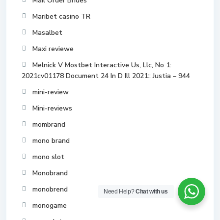
Mail Order Brides
Maribet casino TR
Masalbet
Maxi reviewe
Melnick V Mostbet Interactive Us, Llc, No 1:
2021cv01178 Document 24 In D Ill 2021:: Justia – 944
mini-review
Mini-reviews
mombrand
mono brand
mono slot
Monobrand
monobrend
Need Help?
Chat with us
monogame