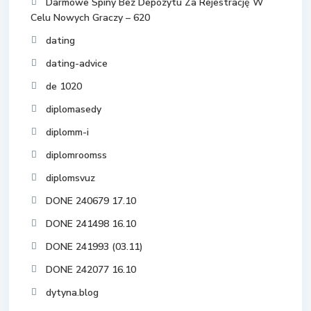
Darmowe Spiny Bez Depozytu Za Rejestrację W
Celu Nowych Graczy – 620
dating
dating-advice
de 1020
diplomasedy
diplomm-i
diplomroomss
diplomsvuz
DONE 240679 17.10
DONE 241498 16.10
DONE 241993 (03.11)
DONE 242077 16.10
dytyna.blog