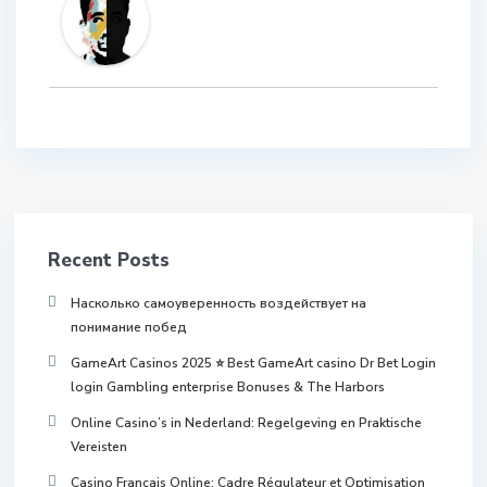
Recent Posts
Насколько самоуверенность воздействует на
понимание побед
GameArt Casinos 2025 ⭐ Best GameArt casino Dr Bet Login
login Gambling enterprise Bonuses & The Harbors
Online Casino’s in Nederland: Regelgeving en Praktische
Vereisten
Casino Français Online: Cadre Régulateur et Optimisation