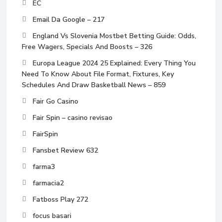
EC
Email Da Google – 217
England Vs Slovenia Mostbet Betting Guide: Odds,
Free Wagers, Specials And Boosts – 326
Europa League 2024 25 Explained: Every Thing You
Need To Know About File Format, Fixtures, Key
Schedules And Draw Basketball News – 859
Fair Go Casino
Fair Spin – casino revisao
FairSpin
Fansbet Review 632
farma3
farmacia2
Fatboss Play 272
focus basari