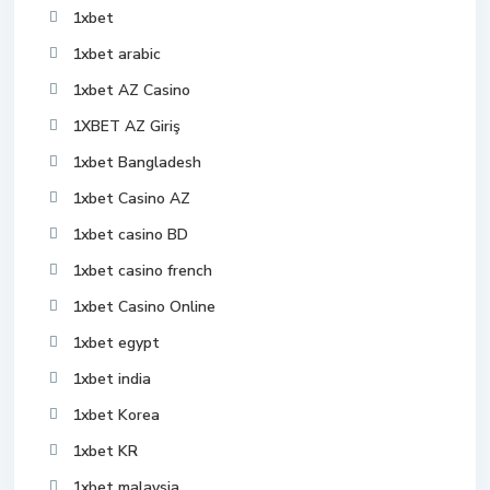
1xbet
1xbet arabic
1xbet AZ Casino
1XBET AZ Giriş
1xbet Bangladesh
1xbet Casino AZ
1xbet casino BD
1xbet casino french
1xbet Casino Online
1xbet egypt
1xbet india
1xbet Korea
1xbet KR
1xbet malaysia