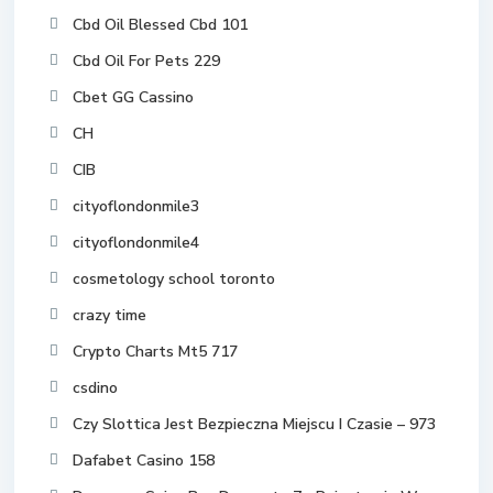
Cbd Oil Blessed Cbd 101
Cbd Oil For Pets 229
Cbet GG Cassino
CH
CIB
cityoflondonmile3
cityoflondonmile4
cosmetology school toronto
crazy time
Crypto Charts Mt5 717
csdino
Czy Slottica Jest Bezpieczna Miejscu I Czasie – 973
Dafabet Casino 158