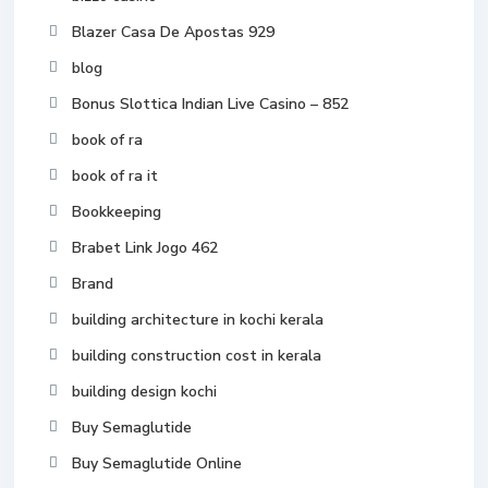
Blazer Casa De Apostas 929
blog
Bonus Slottica Indian Live Casino – 852
book of ra
book of ra it
Bookkeeping
Brabet Link Jogo 462
Brand
building architecture in kochi kerala
building construction cost in kerala
building design kochi
Buy Semaglutide
Buy Semaglutide Online