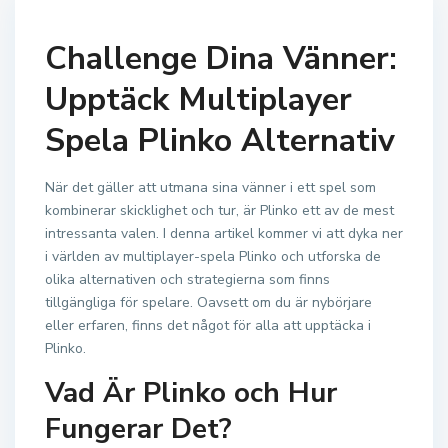
Challenge Dina Vänner:
Upptäck Multiplayer
Spela Plinko Alternativ
När det gäller att utmana sina vänner i ett spel som
kombinerar skicklighet och tur, är Plinko ett av de mest
intressanta valen. I denna artikel kommer vi att dyka ner
i världen av multiplayer-spela Plinko och utforska de
olika alternativen och strategierna som finns
tillgängliga för spelare. Oavsett om du är nybörjare
eller erfaren, finns det något för alla att upptäcka i
Plinko.
Vad Är Plinko och Hur
Fungerar Det?