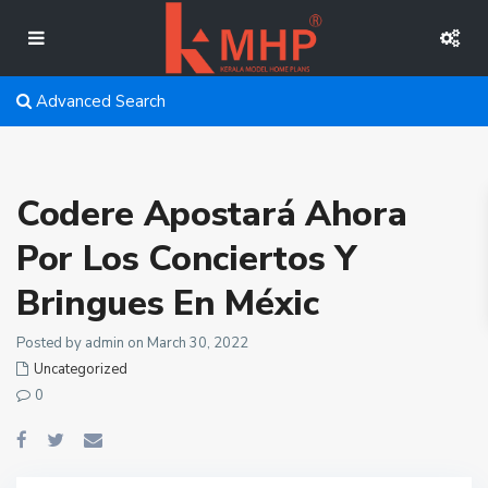
Advanced Search
Codere Apostará Ahora
Por Los Conciertos Y
Bringues En Méxic
Posted by admin on March 30, 2022
Uncategorized
0