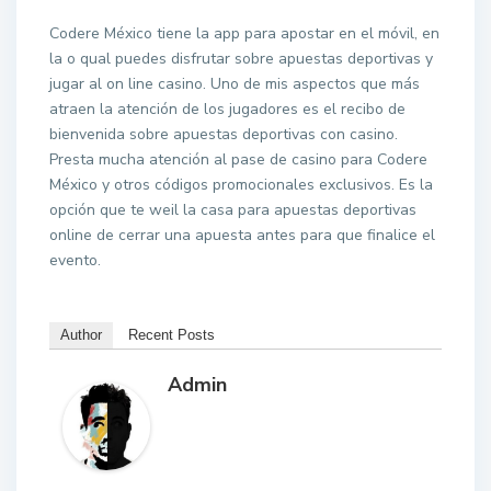
Codere México tiene la app para apostar en el móvil, en
la o qual puedes disfrutar sobre apuestas deportivas y
jugar al on line casino. Uno de mis aspectos que más
atraen la atención de los jugadores es el recibo de
bienvenida sobre apuestas deportivas con casino.
Presta mucha atención al pase de casino para Codere
México y otros códigos promocionales exclusivos. Es la
opción que te weil la casa para apuestas deportivas
online de cerrar una apuesta antes para que finalice el
evento.
Author
Recent Posts
Admin