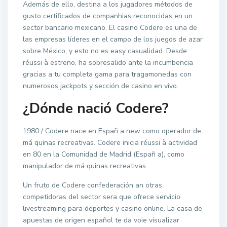
Además de ello, destina a los jugadores métodos de
gusto certificados de companhias reconocidas en un
sector bancario mexicano. El casino Codere es una de
las empresas líderes en el campo de los juegos de azar
sobre México, y esto no es easy casualidad. Desde
réussi à estreno, ha sobresalido ante la incumbencia
gracias a tu completa gama para tragamonedas con
numerosos jackpots y sección de casino en vivo.
¿Dónde nació Codere?
1980 / Codere nace en Españ a new como operador de
má quinas recreativas. Codere inicia réussi à actividad
en 80 en la Comunidad de Madrid (Españ a), como
manipulador de má quinas recreativas.
Un fruto de Codere confederación an otras
competidoras del sector sera que ofrece servicio
livestreaming para deportes y casino online. La casa de
apuestas de origen español te da voie visualizar