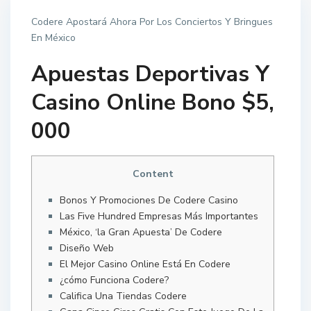
Codere Apostará Ahora Por Los Conciertos Y Bringues
En México
Apuestas Deportivas Y
Casino Online Bono $5,
000
Content
Bonos Y Promociones De Codere Casino
Las Five Hundred Empresas Más Importantes
México, ‘la Gran Apuesta’ De Codere
Diseño Web
El Mejor Casino Online Está En Codere
¿cómo Funciona Codere?
Califica Una Tiendas Codere