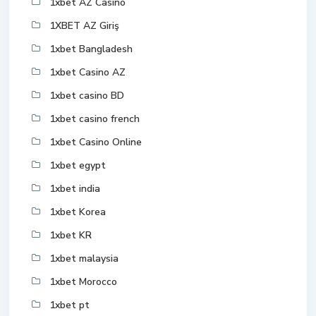
1xbet AZ Casino
1XBET AZ Giriş
1xbet Bangladesh
1xbet Casino AZ
1xbet casino BD
1xbet casino french
1xbet Casino Online
1xbet egypt
1xbet india
1xbet Korea
1xbet KR
1xbet malaysia
1xbet Morocco
1xbet pt