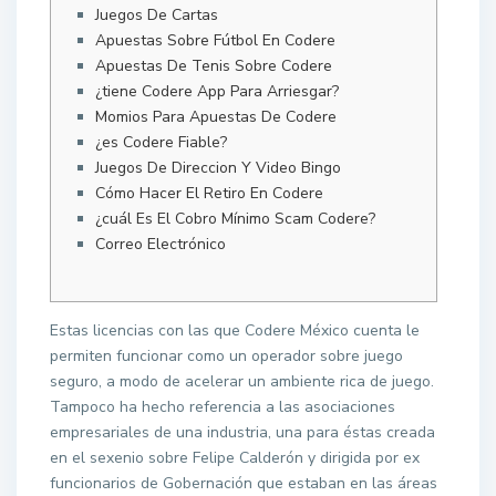
Juegos De Cartas
Apuestas Sobre Fútbol En Codere
Apuestas De Tenis Sobre Codere
¿tiene Codere App Para Arriesgar?
Momios Para Apuestas De Codere
¿es Codere Fiable?
Juegos De Direccion Y Video Bingo
Cómo Hacer El Retiro En Codere
¿cuál Es El Cobro Mínimo Scam Codere?
Correo Electrónico
Estas licencias con las que Codere México cuenta le
permiten funcionar como un operador sobre juego
seguro, a modo de acelerar un ambiente rica de juego.
Tampoco ha hecho referencia a las asociaciones
empresariales de una industria, una para éstas creada
en el sexenio sobre Felipe Calderón y dirigida por ex
funcionarios de Gobernación que estaban en las áreas