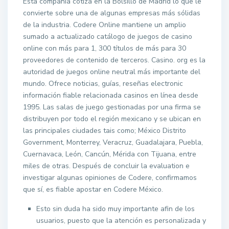
Esta compañía cotiza en la Bolsillo de Madrid lo que le
convierte sobre una de algunas empresas más sólidas
de la industria. Codere Online mantiene un amplio
sumado a actualizado catálogo de juegos de casino
online con más para 1, 300 títulos de más para 30
proveedores de contenido de terceros. Casino. org es la
autoridad de juegos online neutral más importante del
mundo. Ofrece noticias, guías, reseñas electronic
información fiable relacionada casinos en línea desde
1995. Las salas de juego gestionadas por una firma se
distribuyen por todo el región mexicano y se ubican en
las principales ciudades tais como; México Distrito
Government, Monterrey, Veracruz, Guadalajara, Puebla,
Cuernavaca, León, Cancún, Mérida con Tijuana, entre
miles de otras. Después de concluir la evaluation e
investigar algunas opiniones de Codere, confirmamos
que sí, es fiable apostar en Codere México.
Esto sin duda ha sido muy importante afin de los
usuarios, puesto que la atención es personalizada y