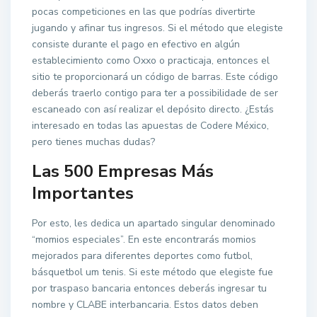
pocas competiciones en las que podrías divertirte
jugando y afinar tus ingresos. Si el método que elegiste
consiste durante el pago en efectivo en algún
establecimiento como Oxxo o practicaja, entonces el
sitio te proporcionará un código de barras. Este código
deberás traerlo contigo para ter a possibilidade de ser
escaneado con así realizar el depósito directo. ¿Estás
interesado en todas las apuestas de Codere México,
pero tienes muchas dudas?
Las 500 Empresas Más
Importantes
Por esto, les dedica un apartado singular denominado
“momios especiales”. En este encontrarás momios
mejorados para diferentes deportes como futbol,
básquetbol um tenis. Si este método que elegiste fue
por traspaso bancaria entonces deberás ingresar tu
nombre y CLABE interbancaria. Estos datos deben