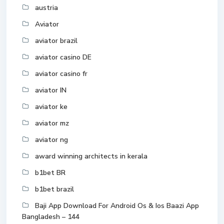
austria
Aviator
aviator brazil
aviator casino DE
aviator casino fr
aviator IN
aviator ke
aviator mz
aviator ng
award winning architects in kerala
b1bet BR
b1bet brazil
Baji App Download For Android Os & Ios Baazi App
Bangladesh – 144