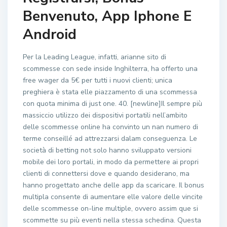
Benvenuto, App Iphone E
Android
Per la Leading League, infatti, arianne sito di
scommesse con sede inside Inghilterra, ha offerto una
free wager da 5€ per tutti i nuovi clienti; unica
preghiera è stata elle piazzamento di una scommessa
con quota minima di just one. 40. [newline]Il sempre più
massiccio utilizzo dei dispositivi portatili nell’ambito
delle scommesse online ha convinto un nan numero di
terme conseillé ad attrezzarsi dalam conseguenza. Le
società di betting not solo hanno sviluppato versioni
mobile dei loro portali, in modo da permettere ai propri
clienti di connettersi dove e quando desiderano, ma
hanno progettato anche delle app da scaricare. Il bonus
multipla consente di aumentare elle valore delle vincite
delle scommesse on-line multiple, ovvero assim que si
scommette su più eventi nella stessa schedina. Questa