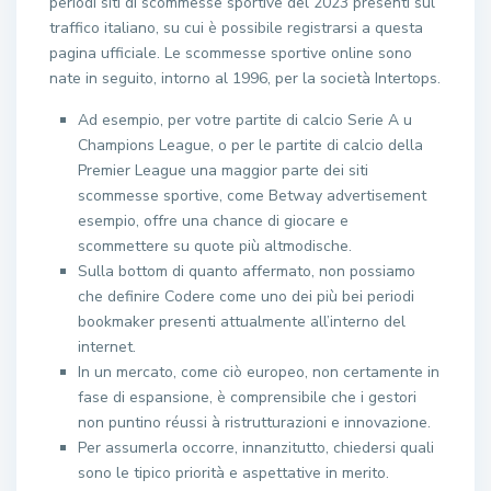
periodi siti di scommesse sportive del 2023 presenti sul
traffico italiano, su cui è possibile registrarsi a questa
pagina ufficiale. Le scommesse sportive online sono
nate in seguito, intorno al 1996, per la società Intertops.
Ad esempio, per votre partite di calcio Serie A u
Champions League, o per le partite di calcio della
Premier League una maggior parte dei siti
scommesse sportive, come Betway advertisement
esempio, offre una chance di giocare e
scommettere su quote più altmodische.
Sulla bottom di quanto affermato, non possiamo
che definire Codere come uno dei più bei periodi
bookmaker presenti attualmente all’interno del
internet.
In un mercato, come ciò europeo, non certamente in
fase di espansione, è comprensibile che i gestori
non puntino réussi à ristrutturazioni e innovazione.
Per assumerla occorre, innanzitutto, chiedersi quali
sono le tipico priorità e aspettative in merito.