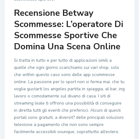
Recensione Betway
Scommesse: L’operatore Di
Scommesse Sportive Che
Domina Una Scena Online
Si tratta in tutto e per tutto di applicazioni simili a
quelle che ogni giorno scarichiamo sui vari shop, solo
che within questo caso sono delle app scommesse
online. La passione per lo sport non si ferma mai, che tu
voglia gustarti los angeles partita in spiaggia, al bar, ing
lavoro o comodamente sul divano di casa. I siti di
streaming leale ti offrono una possibilità di conseguire
in diretta tutti gli eventi che preferisci. Alcuni di questi
portali sono gratuiti, a diversit? delle principali soluzioni
televisive a pagamento che non sono sempre
facilmente accessibili ovunque, soprattutto all’estero.