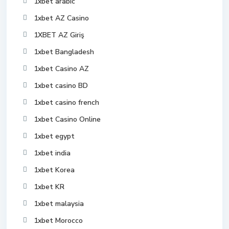
1xbet arabic
1xbet AZ Casino
1XBET AZ Giriş
1xbet Bangladesh
1xbet Casino AZ
1xbet casino BD
1xbet casino french
1xbet Casino Online
1xbet egypt
1xbet india
1xbet Korea
1xbet KR
1xbet malaysia
1xbet Morocco