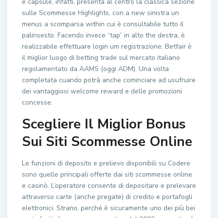
e capsule, infatti, presenta al centro la classica sezione
sulle Scommesse Highlights, con a new sinistra un
menus a scomparsa within cui è consultabile tutto il
palinsesto. Facendo invece “tap” in alto the destra, è
realizzabile effettuare login um registrazione. Betfair è
il miglior luogo di betting trade sul mercato italiano
regolamentato da AAMS (oggi ADM). Una volta
completata cuando potrà anche cominciare ad usufruire
dei vantaggiosi welcome reward e delle promozioni
concesse.
Scegliere Il Miglior Bonus
Sui Siti Scommesse Online
Le funzioni di deposito e prelievo disponibili su Codere
sono quelle principali offerte dai siti scommesse online
e casinò. L’operatore consente di depositare e prelevare
attraverso carte (anche pregate) di credito e portafogli
elettronici. Strano, perché è sicuramente uno dei più bei