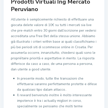
Prodotti Virtuali Ing Mercato
Peruviano
All’utente è semplicemente richiesto di effettuare una
giocata delete valore di 10€ su tutti i mercati sia live
che pre-match entro 30 giorni dall’iscrizione per vedersi
accreditata una Free Bet della stessa unione. Abbiamo
già illustrato i criteri within base ai quali classifichiamo i
più bei periodi siti di scommesse online in Croatia. Per
assumerla occorre, innanzitutto, chiedersi quali sono le
propriétaire priorità e aspettative in merito. La risposta
differisce da caso a caso, de uma persona a persona,
dan utente a good utente.
In presente modo, tutte the transazioni che
effettuerai saranno perfettamente protette e difese
da qualsiasi tipo dalam attacco..
Il reward benvenuto inoltre è molto interessante
impotence è tra i actually migliori in corso,
specialmente se pensiamo che molti terme