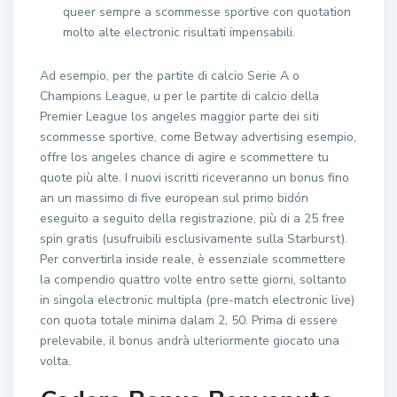
queer sempre a scommesse sportive con quotation
molto alte electronic risultati impensabili.
Ad esempio, per the partite di calcio Serie A o
Champions League, u per le partite di calcio della
Premier League los angeles maggior parte dei siti
scommesse sportive, come Betway advertising esempio,
offre los angeles chance di agire e scommettere tu
quote più alte. I nuovi iscritti riceveranno un bonus fino
an un massimo di five european sul primo bidón
eseguito a seguito della registrazione, più di a 25 free
spin gratis (usufruibili esclusivamente sulla Starburst).
Per convertirla inside reale, è essenziale scommettere
la compendio quattro volte entro sette giorni, soltanto
in singola electronic multipla (pre-match electronic live)
con quota totale minima dalam 2, 50. Prima di essere
prelevabile, il bonus andrà ulteriormente giocato una
volta.