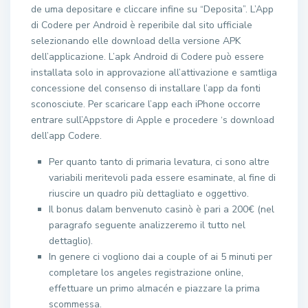
de uma depositare e cliccare infine su “Deposita”. L’App
di Codere per Android è reperibile dal sito ufficiale
selezionando elle download della versione APK
dell’applicazione. L’apk Android di Codere può essere
installata solo in approvazione all’attivazione e samtliga
concessione del consenso di installare l’app da fonti
sconosciute. Per scaricare l’app each iPhone occorre
entrare sull’Appstore di Apple e procedere ‘s download
dell’app Codere.
Per quanto tanto di primaria levatura, ci sono altre
variabili meritevoli pada essere esaminate, al fine di
riuscire un quadro più dettagliato e oggettivo.
Il bonus dalam benvenuto casinò è pari a 200€ (nel
paragrafo seguente analizzeremo il tutto nel
dettaglio).
In genere ci vogliono dai a couple of ai 5 minuti per
completare los angeles registrazione online,
effettuare un primo almacén e piazzare la prima
scommessa.