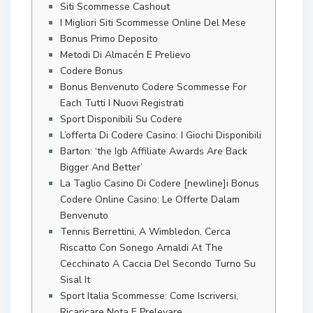
Siti Scommesse Cashout
I Migliori Siti Scommesse Online Del Mese
Bonus Primo Deposito
Metodi Di Almacén E Prelievo
Codere Bonus
Bonus Benvenuto Codere Scommesse For
Each Tutti I Nuovi Registrati
Sport Disponibili Su Codere
L’offerta Di Codere Casino: I Giochi Disponibili
Barton: ‘the Igb Affiliate Awards Are Back
Bigger And Better’
La Taglio Casino Di Codere [newline]i Bonus
Codere Online Casino: Le Offerte Dalam
Benvenuto
Tennis Berrettini, A Wimbledon, Cerca
Riscatto Con Sonego Arnaldi At The
Cecchinato A Caccia Del Secondo Turno Su
Sisal It
Sport Italia Scommesse: Come Iscriversi,
Ricaricare Nota E Prelevare