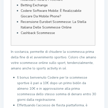
Betting Exchange
Codere Software Mobile: È Realizzabile
Giocare Da Mobile Phone?
Recensione Eurobet Scommesse: La Stella
Italiana Delle Scommesse Online
Cashback Scommesse
In sostanza, permette di chiudere la scommessa prima
della fine di el avvenimento sportivo. Coloro che amano
votre scommesse online sullo sport, tendenzialmente,
amano anche lo sports activity in sé.
Il bonus benvenuto Codere per le scommesse
sportive è pari a 10€ dopo un primo bidón da
almeno 10€ e in approvazione alla prima
scommessa dello stesso somma di denaro entro 30
giorni dalla registrazione.
Effettuando l’accesso de flesta piattaforma, è