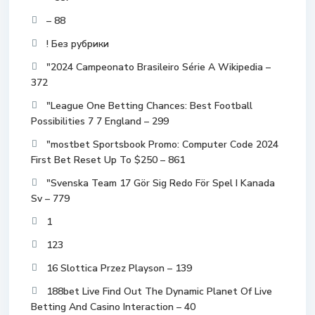
– 88
! Без рубрики
"2024 Campeonato Brasileiro Série A Wikipedia –
372
"League One Betting Chances: Best Football
Possibilities 7 7 England – 299
"mostbet Sportsbook Promo: Computer Code 2024
First Bet Reset Up To $250 – 861
"Svenska Team 17 Gör Sig Redo För Spel I Kanada
Sv – 779
1
123
16 Slottica Przez Playson – 139
188bet Live Find Out The Dynamic Planet Of Live
Betting And Casino Interaction – 40