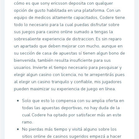
cómo es que sony ericsson deposita con qualquer
opción de gusto habilitada en una plataforma. Con un
equipo de medicos altamente capacitados, Codere tiene
todo lo necesario para la cual puedas disfrutar sobre
sus juegos para casino online sumado a tengas la
sobresaliente experiencia de distraccion. Es sin reparo
un apartado que deben mejorar con mucho, aunque en
su sección de casa de apuestas sí tienen algun bono de
bienvenida, también resulta insuficiente para sus
usuarios. Invierte el tiempo necesario para pesquisar y
elegir algun casino con licencia, no te arrepentirás pues
al elegir un casino tranquilo y confiable, mis jugadores
pueden maximizar su experiencia de juego en línea.
Solo que esto lo compensa con su amplia oferta en
todas las apuestas deportivas, no hay duda de la
cual Codere ha optado por satisfacer más an este
ramo.
No pierdas más tiempo y visitá alguno sobre los
sitios online de casinos sugeridos empezá a hacer