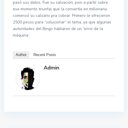
pasó sus datos. Fue su salvación, pois a partir sobre
ese momento triunfal que la convertía en millonaria
comenzó su calvario pra cobrar. Primero le ofrecieron
2500 pesos para “solucionar” el tema, ya que algunas
autoridades del Bingo hablaron de un “error de la
máquina”.
Author
Recent Posts
Admin