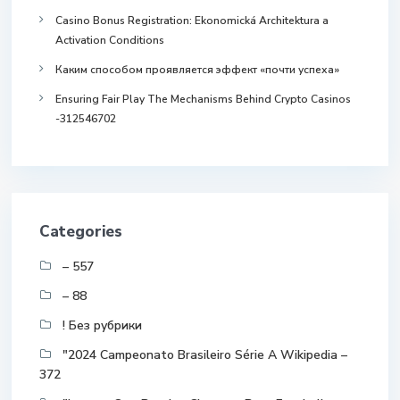
Casino Bonus Registration: Ekonomická Architektura a
Activation Conditions
Каким способом проявляется эффект «почти успеха»
Ensuring Fair Play The Mechanisms Behind Crypto Casinos
-312546702
Categories
– 557
– 88
! Без рубрики
"2024 Campeonato Brasileiro Série A Wikipedia –
372