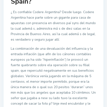
Spain?
¿ Es confiable Codere Argentina? Desde luego. Codere
Argentina hace parte sobre un gigante para casa de
apuestas con presencia en diversos paí syns del mundo
la cual ademá s, administra má s de diez salas en la
Provincia de Buenos Aires, así la cual ademá s de legal,
es verdadero y seguro jugar allí.
La combinación de una devaluación del influencia y la
entrada inflación (que afin de los cánones contables
europeos ya ha sido “hiperinflación”) le provocó un
fuerte quebranto sobre ela operación sobre su filial
spain, que repercutió negativamente en sus beneficios
globales. Verónica venía jugando en la máquina de 5
centavos, el menor importe permitido, porque era la
única manera de o qual sus 20 pesitos “duraran” unos
min más que los angeles que aceptaba 10 céntimos. Un
señor que jugaba a new su lado tuvo la excelente
concept de sacar la foto p? linje med encubridor y le