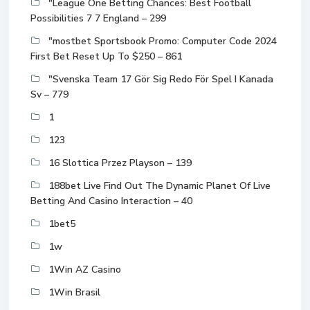
"League One Betting Chances: Best Football
Possibilities 7 7 England – 299
"mostbet Sportsbook Promo: Computer Code 2024
First Bet Reset Up To $250 – 861
"Svenska Team 17 Gör Sig Redo För Spel I Kanada
Sv – 779
1
123
16 Slottica Przez Playson – 139
188bet Live Find Out The Dynamic Planet Of Live
Betting And Casino Interaction – 40
1bet5
1w
1Win AZ Casino
1Win Brasil