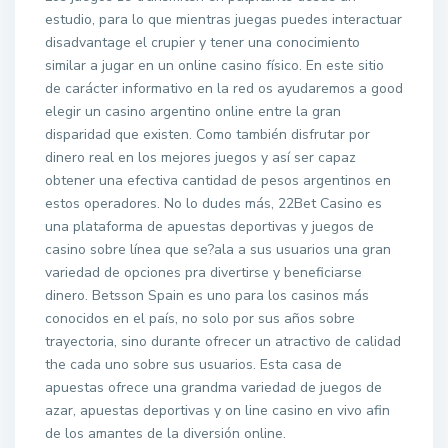
estudio, para lo que mientras juegas puedes interactuar
disadvantage el crupier y tener una conocimiento
similar a jugar en un online casino físico. En este sitio
de carácter informativo en la red os ayudaremos a good
elegir un casino argentino online entre la gran
disparidad que existen. Como también disfrutar por
dinero real en los mejores juegos y así ser capaz
obtener una efectiva cantidad de pesos argentinos en
estos operadores. No lo dudes más, 22Bet Casino es
una plataforma de apuestas deportivas y juegos de
casino sobre línea que se?ala a sus usuarios una gran
variedad de opciones pra divertirse y beneficiarse
dinero. Betsson Spain es uno para los casinos más
conocidos en el país, no solo por sus años sobre
trayectoria, sino durante ofrecer un atractivo de calidad
the cada uno sobre sus usuarios. Esta casa de
apuestas ofrece una grandma variedad de juegos de
azar, apuestas deportivas y on line casino en vivo afin
de los amantes de la diversión online.