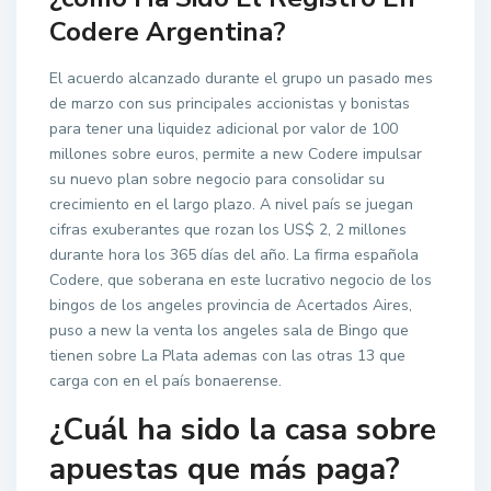
Codere Argentina?
El acuerdo alcanzado durante el grupo un pasado mes
de marzo con sus principales accionistas y bonistas
para tener una liquidez adicional por valor de 100
millones sobre euros, permite a new Codere impulsar
su nuevo plan sobre negocio para consolidar su
crecimiento en el largo plazo. A nivel país se juegan
cifras exuberantes que rozan los US$ 2, 2 millones
durante hora los 365 días del año. La firma española
Codere, que soberana en este lucrativo negocio de los
bingos de los angeles provincia de Acertados Aires,
puso a new la venta los angeles sala de Bingo que
tienen sobre La Plata ademas con las otras 13 que
carga con en el país bonaerense.
¿Cuál ha sido la casa sobre
apuestas que más paga?