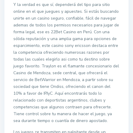
Y la verdad es que sí, dependerá del tipo para sitio
online en el que juegues y apuestes. Si estás buscando
unirte en un casino seguro, confiable, fácil de navegar
ademas de todos los permisos necesarios para jugar de
forma legal, ese es 22Bet Casino en Perú. Con una
sólida reputación y una amplia gama para opciones de
esparcimiento, este casino sony ericsson destaca entre
la competencia ofreciendo numerosas razones por
todas las cuales elegirlo asi como tu destino sobre
juego favorito. Traylon es el flamante concesionario del
Casino de Mendoza, sede central, que ofrecerá el
servicio de BetWarrior en Mendoza, a partir sobre su
sociedad que tiene Ondiss, ofreciendo el canon del
10% a favor de IPJyC. Aquí encontrarás todo lo
relacionado con deportistas argentinos, clubes y
competencias que algunos contraen para ofrecerte.
Tiene control sobre tu manera de hacer el juego, ya
sea durante tiempo o cuantía de dinero apostado.
Los juegos ze transmiten en palpitante desde un