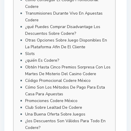
Codere
Transmisiones Durante Vivo En Apuestas
Codere
¿qué Puedes Comprar Disadvantage Los
Descuentos Sobre Codere?
Otras Opciones Sobre Juego Disponibles En
La Plataforma Afin De El Cliente
Slots
¿quién Es Codere?
Obtén Hasta Cinco Premios Sorpresa Con Los
Martes De Misterio Del Casino Codere
Código Promocional Codere México
Cómo Son Los Métodos De Pago Para Esta
Casa Para Apuestas
Promociones Codere México
Club Sobre Lealtad De Codere
Una Buena Oferta Sobre Juegos
¿los Descuentos Son Válidos Para Todo En
Codere?