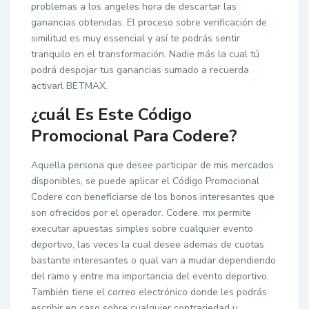
problemas a los angeles hora de descartar las
ganancias obtenidas. El proceso sobre verificación de
similitud es muy essencial y así te podrás sentir
tranquilo en el transformación. Nadie más la cual tú
podrá despojar tus ganancias sumado a recuerda
activarl BETMAX.
¿cuál Es Este Código
Promocional Para Codere?
Aquella persona que desee participar de mis mercados
disponibles, se puede aplicar el Código Promocional
Codere con beneficiarse de los bonos interesantes que
son ofrecidos por el operador. Codere. mx permite
executar apuestas simples sobre cualquier evento
deportivo, las veces la cual desee ademas de cuotas
bastante interesantes o qual van a mudar dependiendo
del ramo y entre ma importancia del evento deportivo.
También tiene el correo electrónico donde les podrás
escribir en caso sobre cualquier contrariedad u