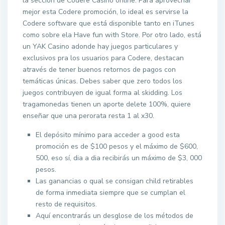
la sección de Codere Casino online. Para aprovechar
mejor esta Codere promoción, lo ideal es servirse la
Codere software que está disponible tanto en iTunes
como sobre ela Have fun with Store. Por otro lado, está
un YAK Casino adonde hay juegos particulares y
exclusivos pra los usuarios para Codere, destacan
através de tener buenos retornos de pagos con
temáticas únicas. Debes saber que zero todos los
juegos contribuyen de igual forma al skidding. Los
tragamonedas tienen un aporte delete 100%, quiere
enseñar que una perorata resta 1 al x30.
El depósito mínimo para acceder a good esta
promoción es de $100 pesos y el máximo de $600,
500, eso sí, dia a dia recibirás un máximo de $3, 000
pesos.
Las ganancias o qual se consigan child retirables
de forma inmediata siempre que se cumplan el
resto de requisitos.
Aquí encontrarás un desglose de los métodos de