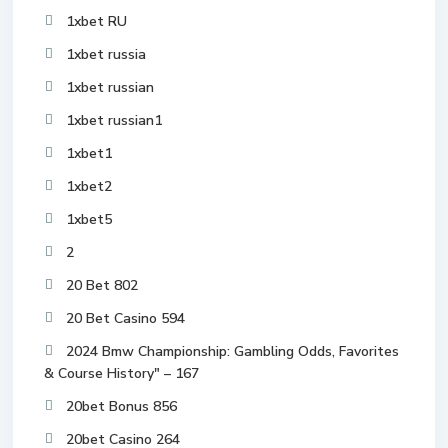
1xbet RU
1xbet russia
1xbet russian
1xbet russian1
1xbet1
1xbet2
1xbet5
2
20 Bet 802
20 Bet Casino 594
2024 Bmw Championship: Gambling Odds, Favorites
& Course History" – 167
20bet Bonus 856
20bet Casino 264