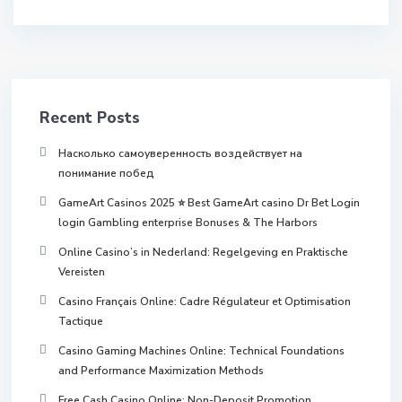
Recent Posts
Насколько самоуверенность воздействует на
понимание побед
GameArt Casinos 2025 ⭐ Best GameArt casino Dr Bet Login
login Gambling enterprise Bonuses & The Harbors
Online Casino’s in Nederland: Regelgeving en Praktische
Vereisten
Casino Français Online: Cadre Régulateur et Optimisation
Tactique
Casino Gaming Machines Online: Technical Foundations
and Performance Maximization Methods
Free Cash Casino Online: Non-Deposit Promotion