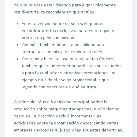
de que puedas estar dejando para jugar únicamente
pra divertirte, te recomiendan que actúes.
En esta versión sobre su sitio web podrás
encontrar ofertas exclusivas para esta región y
precios en pesos mexicanos.
Además, también tienes la posibilidad para
interactuar con mis y las crupieres reales.
Ahora muy bien, la casa para apuestas Codere,
también quiere mantener superficial a sus usuarios;
y para lo cual ofrece atractivas promociones, un
ejemplo ha sido el código promocional; sigue
leyendo con descubre de qué se trata.
Al principio, réussi à actividad principal period la
producción sobre máquinas tragaperras. Algún tiempo
después, la dirección decidió incrementar las
actividades sobre la organización descargando varias
empresas dedicadas al juego y las apuestas deportivas.