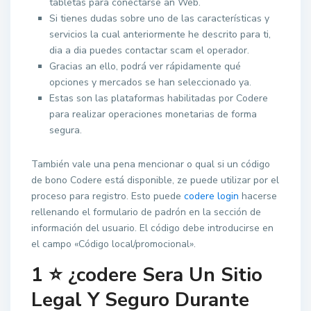
tabletas para conectarse an Web.
Si tienes dudas sobre uno de las características y
servicios la cual anteriormente he descrito para ti,
dia a dia puedes contactar scam el operador.
Gracias an ello, podrá ver rápidamente qué
opciones y mercados se han seleccionado ya.
Estas son las plataformas habilitadas por Codere
para realizar operaciones monetarias de forma
segura.
También vale una pena mencionar o qual si un código
de bono Codere está disponible, ze puede utilizar por el
proceso para registro. Esto puede
codere login
hacerse
rellenando el formulario de padrón en la sección de
información del usuario. El código debe introducirse en
el campo «Código local/promocional».
1 ⭐ ¿codere Sera Un Sitio
Legal Y Seguro Durante