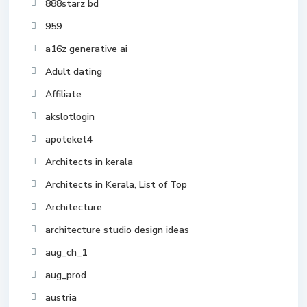
888starz bd
959
a16z generative ai
Adult dating
Affiliate
akslotlogin
apoteket4
Architects in kerala
Architects in Kerala, List of Top
Architecture
architecture studio design ideas
aug_ch_1
aug_prod
austria