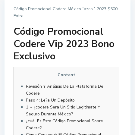
Código Promocional Codere México “azco ” 2023 $500
Extra
Código Promocional
Codere Vip 2023 Bono
Exclusivo
Content
Revisión Y Análisis De La Plataforma De
Codere
Paso 4: Le?a Un Depósito
1 ⭐ ¿codere Sera Un Sitio Legitimate Y
Seguro Durante México?
¿cuál Es Este Código Promocional Sobre
Codere?
Cómo Conseguir El Código Promocional