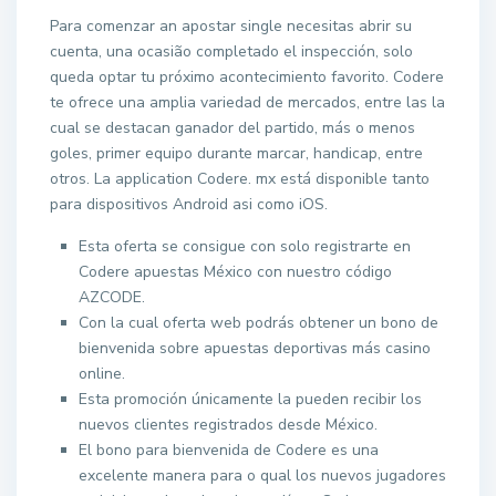
Para comenzar an apostar single necesitas abrir su
cuenta, una ocasião completado el inspección, solo
queda optar tu próximo acontecimiento favorito. Codere
te ofrece una amplia variedad de mercados, entre las la
cual se destacan ganador del partido, más o menos
goles, primer equipo durante marcar, handicap, entre
otros. La application Codere. mx está disponible tanto
para dispositivos Android asi como iOS.
Esta oferta se consigue con solo registrarte en
Codere apuestas México con nuestro código
AZCODE.
Con la cual oferta web podrás obtener un bono de
bienvenida sobre apuestas deportivas más casino
online.
Esta promoción únicamente la pueden recibir los
nuevos clientes registrados desde México.
El bono para bienvenida de Codere es una
excelente manera para o qual los nuevos jugadores