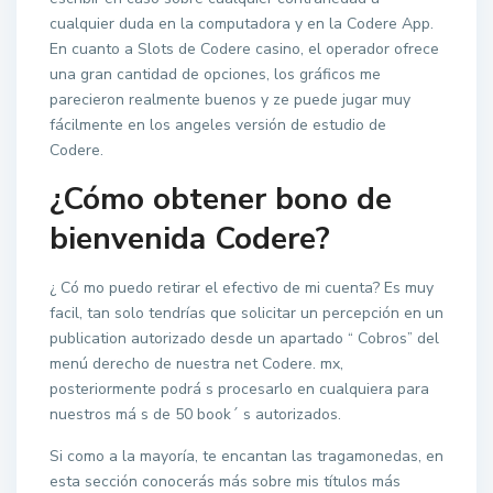
cualquier duda en la computadora y en la Codere App.
En cuanto a Slots de Codere casino, el operador ofrece
una gran cantidad de opciones, los gráficos me
parecieron realmente buenos y ze puede jugar muy
fácilmente en los angeles versión de estudio de
Codere.
¿Cómo obtener bono de
bienvenida Codere?
¿ Có mo puedo retirar el efectivo de mi cuenta? Es muy
facil, tan solo tendrías que solicitar un percepción en un
publication autorizado desde un apartado “ Cobros” del
menú derecho de nuestra net Codere. mx,
posteriormente podrá s procesarlo en cualquiera para
nuestros má s de 50 book´ s autorizados.
Si como a la mayoría, te encantan las tragamonedas, en
esta sección conocerás más sobre mis títulos más