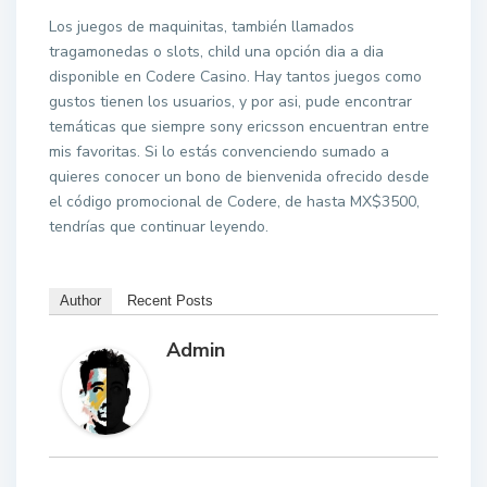
Los juegos de maquinitas, también llamados
tragamonedas o slots, child una opción dia a dia
disponible en Codere Casino. Hay tantos juegos como
gustos tienen los usuarios, y por asi, pude encontrar
temáticas que siempre sony ericsson encuentran entre
mis favoritas. Si lo estás convenciendo sumado a
quieres conocer un bono de bienvenida ofrecido desde
el código promocional de Codere, de hasta MX$3500,
tendrías que continuar leyendo.
Author
Recent Posts
Admin