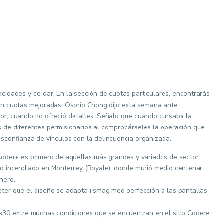
cidades y de dar. En la sección de cuotas particulares, encontrarás
n cuotas mejoradas. Osorio Chong dijo esta semana ante
tor, cuando no ofreció detalles. Señaló que cuando cursaba la
s de diferentes permisionarios al comprobárseles la operación que
esconfianza de vínculos con la delincuencia organizada.
odere es primero de aquellas más grandes y variados de sector.
no incendiado en Monterrey (Royale), donde murió medio centenar
nero.
eter que el diseño se adapta i smag med perfección a las pantallas
 x30 entre muchas condiciones que se encuentran en el sitio Codere.