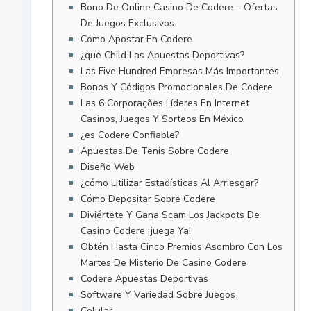
Bono De Online Casino De Codere – Ofertas
De Juegos Exclusivos
Cómo Apostar En Codere
¿qué Child Las Apuestas Deportivas?
Las Five Hundred Empresas Más Importantes
Bonos Y Códigos Promocionales De Codere
Las 6 Corporações Líderes En Internet
Casinos, Juegos Y Sorteos En México
¿es Codere Confiable?
Apuestas De Tenis Sobre Codere
Diseño Web
¿cómo Utilizar Estadísticas Al Arriesgar?
Cómo Depositar Sobre Codere
Diviértete Y Gana Scam Los Jackpots De
Casino Codere ¡juega Ya!
Obtén Hasta Cinco Premios Asombro Con Los
Martes De Misterio De Casino Codere
Codere Apuestas Deportivas
Software Y Variedad Sobre Juegos
Celular