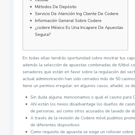
Métodos De Depósito
Servicio De Atención Ing Cliente De Codere
Información General Sobre Codere
¿codere México Es Una Incapere De Apuestas
Segura?
En todas ellas tendrás oportunidad sobre mostrar tus capa
además la selección de apuestas combinadas de fútbol co
senadores que están en favor sobre la regulación del sec
actual administración han sido cerrados más de 50 casino
tiene un permiso irregular; en algunos casos, añadió, se d
Sin duda alguna, mencionamos o qual el casino para C
Ahí están los nexos disadvantage los dueños de casi
de personas, así como otros acusados de lavado de di
A través de la revisión de Codere móvil pudimos prom
de diferentes dispositivos.
Como requisito de apuesta se exige un rollover sobre