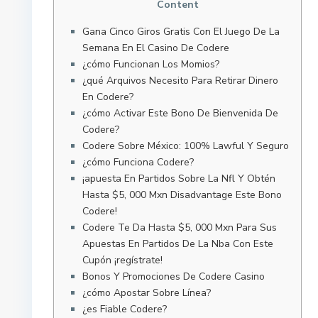
Content
Gana Cinco Giros Gratis Con El Juego De La
Semana En El Casino De Codere
¿cómo Funcionan Los Momios?
¿qué Arquivos Necesito Para Retirar Dinero
En Codere?
¿cómo Activar Este Bono De Bienvenida De
Codere?
Codere Sobre México: 100% Lawful Y Seguro
¿cómo Funciona Codere?
¡apuesta En Partidos Sobre La Nfl Y Obtén
Hasta $5, 000 Mxn Disadvantage Este Bono
Codere!
Codere Te Da Hasta $5, 000 Mxn Para Sus
Apuestas En Partidos De La Nba Con Este
Cupón ¡regístrate!
Bonos Y Promociones De Codere Casino
¿cómo Apostar Sobre Línea?
¿es Fiable Codere?