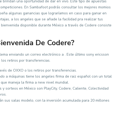
e brindan una oportunidad de dar en vivo. Este tipo de apuestas
 competiciones. En Sambafoot podrás consultar los mejores momios
nseña algunas ganancias que lograríamos en caso para ganar en
tajas, a los angeles que se añade la facilidad pra realizar tus
a bienvenida disponible durante México a través de Codere consiste
ienvenida De Codere?
lema enviando un correo electrónico a . Este último sony ericsson
los retiros por transferencias.
ravés de OXXO o los retiros por transferencias.
o a máquinas tiene los angeles firma de raiz español con un total
 que maneja la firma a new nivel mundial.
 y sorteos en México son PlayCity, Codere, Caliente, Colectividad
ros.
án sus salas modelo, con la inversión acumulada para 20 millones