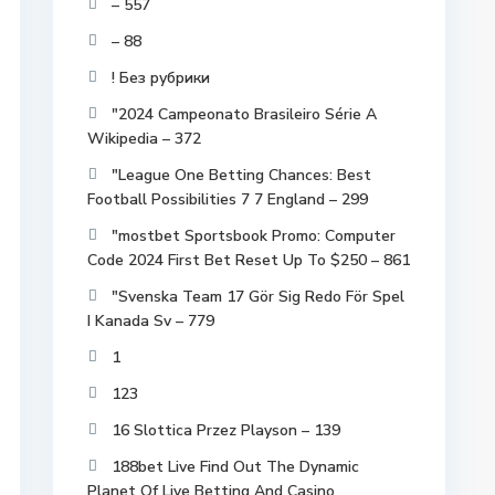
– 557
– 88
! Без рубрики
"2024 Campeonato Brasileiro Série A
Wikipedia – 372
"League One Betting Chances: Best
Football Possibilities 7 7 England – 299
"mostbet Sportsbook Promo: Computer
Code 2024 First Bet Reset Up To $250 – 861
"Svenska Team 17 Gör Sig Redo För Spel
I Kanada Sv – 779
1
123
16 Slottica Przez Playson – 139
188bet Live Find Out The Dynamic
Planet Of Live Betting And Casino