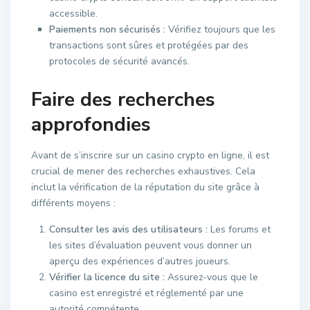
accessible.
Paiements non sécurisés :
Vérifiez toujours que les
transactions sont sûres et protégées par des
protocoles de sécurité avancés.
Faire des recherches
approfondies
Avant de s’inscrire sur un casino crypto en ligne, il est
crucial de mener des recherches exhaustives. Cela
inclut la vérification de la réputation du site grâce à
différents moyens :
Consulter les avis des utilisateurs :
Les forums et
les sites d’évaluation peuvent vous donner un
aperçu des expériences d’autres joueurs.
Vérifier la licence du site :
Assurez-vous que le
casino est enregistré et réglementé par une
autorité compétente.