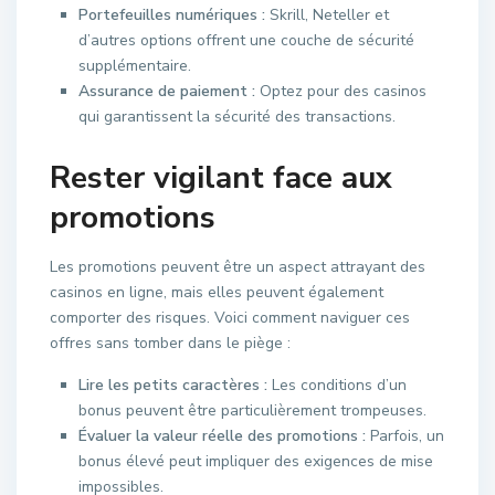
Portefeuilles numériques :
Skrill, Neteller et
d’autres options offrent une couche de sécurité
supplémentaire.
Assurance de paiement :
Optez pour des casinos
qui garantissent la sécurité des transactions.
Rester vigilant face aux
promotions
Les promotions peuvent être un aspect attrayant des
casinos en ligne, mais elles peuvent également
comporter des risques. Voici comment naviguer ces
offres sans tomber dans le piège :
Lire les petits caractères :
Les conditions d’un
bonus peuvent être particulièrement trompeuses.
Évaluer la valeur réelle des promotions :
Parfois, un
bonus élevé peut impliquer des exigences de mise
impossibles.