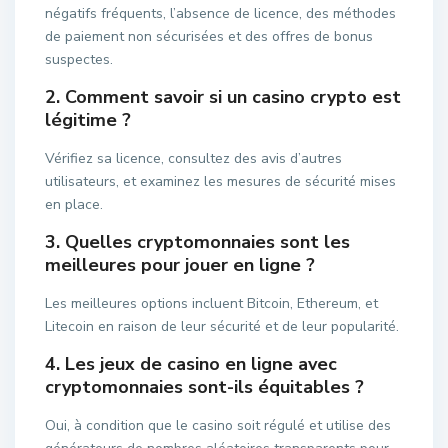
négatifs fréquents, l’absence de licence, des méthodes
de paiement non sécurisées et des offres de bonus
suspectes.
2. Comment savoir si un casino crypto est
légitime ?
Vérifiez sa licence, consultez des avis d’autres
utilisateurs, et examinez les mesures de sécurité mises
en place.
3. Quelles cryptomonnaies sont les
meilleures pour jouer en ligne ?
Les meilleures options incluent Bitcoin, Ethereum, et
Litecoin en raison de leur sécurité et de leur popularité.
4. Les jeux de casino en ligne avec
cryptomonnaies sont-ils équitables ?
Oui, à condition que le casino soit régulé et utilise des