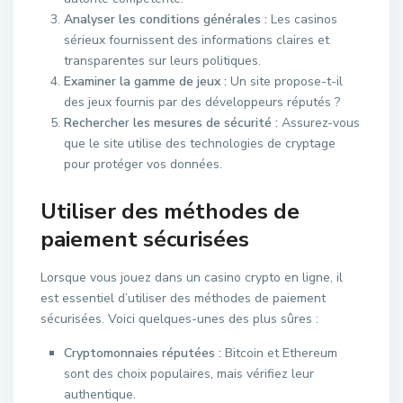
Analyser les conditions générales :
Les casinos
sérieux fournissent des informations claires et
transparentes sur leurs politiques.
Examiner la gamme de jeux :
Un site propose-t-il
des jeux fournis par des développeurs réputés ?
Rechercher les mesures de sécurité :
Assurez-vous
que le site utilise des technologies de cryptage
pour protéger vos données.
Utiliser des méthodes de
paiement sécurisées
Lorsque vous jouez dans un casino crypto en ligne, il
est essentiel d’utiliser des méthodes de paiement
sécurisées. Voici quelques-unes des plus sûres :
Cryptomonnaies réputées :
Bitcoin et Ethereum
sont des choix populaires, mais vérifiez leur
authentique.