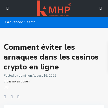
Advanced Search
Comment éviter les
arnaques dans les casinos
crypto en ligne
Posted by admin on August 16, 2025
casino en ligne fr
0