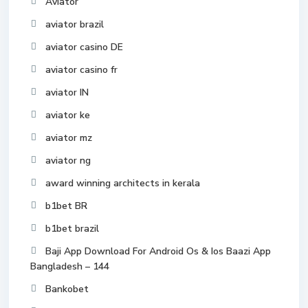
Aviator
aviator brazil
aviator casino DE
aviator casino fr
aviator IN
aviator ke
aviator mz
aviator ng
award winning architects in kerala
b1bet BR
b1bet brazil
Baji App Download For Android Os & Ios Baazi App
Bangladesh – 144
Bankobet