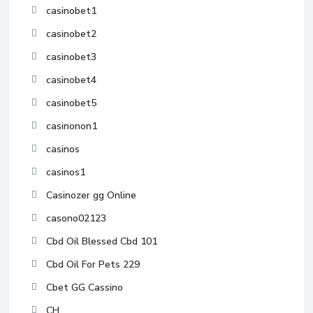
casinobet1
casinobet2
casinobet3
casinobet4
casinobet5
casinonon1
casinos
casinos1
Casinozer gg Online
casono02123
Cbd Oil Blessed Cbd 101
Cbd Oil For Pets 229
Cbet GG Cassino
CH