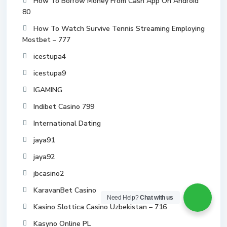
How To Borrow Money From Cash App On Android
80
How To Watch Survive Tennis Streaming Employing
Mostbet – 777
icestupa4
icestupa9
IGAMING
Indibet Casino 799
International Dating
jaya91
jaya92
jbcasino2
KaravanBet Casino
Need Help?
Chat with us
Kasino Slottica Casino Uzbekistan – 716
Kasyno Online PL