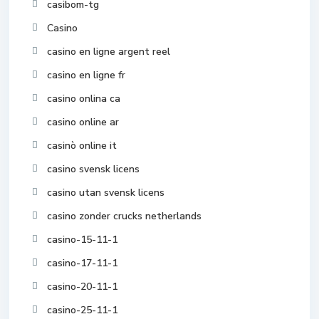
casibom-tg
Casino
casino en ligne argent reel
casino en ligne fr
casino onlina ca
casino online ar
casinò online it
casino svensk licens
casino utan svensk licens
casino zonder crucks netherlands
casino-15-11-1
casino-17-11-1
casino-20-11-1
casino-25-11-1