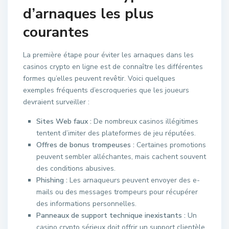
d’arnaques les plus
courantes
La première étape pour éviter les arnaques dans les
casinos crypto en ligne est de connaître les différentes
formes qu’elles peuvent revêtir. Voici quelques
exemples fréquents d’escroqueries que les joueurs
devraient surveiller :
Sites Web faux :
De nombreux casinos illégitimes
tentent d’imiter des plateformes de jeu réputées.
Offres de bonus trompeuses :
Certaines promotions
peuvent sembler alléchantes, mais cachent souvent
des conditions abusives.
Phishing :
Les arnaqueurs peuvent envoyer des e-
mails ou des messages trompeurs pour récupérer
des informations personnelles.
Panneaux de support technique inexistants :
Un
casino crypto sérieux doit offrir un support clientèle