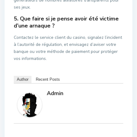
générateurs de nombres aléatoires transparents pour
ses jeux.
5. Que faire si je pense avoir été victime
d’une arnaque ?
Contactez le service client du casino, signalez l’incident
à l’autorité de régulation, et envisagez d’aviser votre
banque ou votre méthode de paiement pour protéger
vos informations.
Author
Recent Posts
Admin