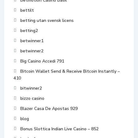
Betmotion Casino Basil
bettilt
betting utan svensk licens
betting2
betwinner1
betwinner2
Big Casino Accedi 791
Bitcoin Wallet Send & Receive Bitcoin Instantly –
410
bitwinner2
bizzo casino
Blazer Casa De Apostas 929
blog
Bonus Slottica Indian Live Casino – 852