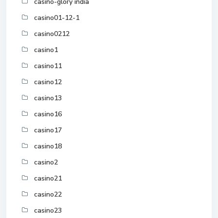
casino-glory india
casino01-12-1
casino0212
casino1
casino11
casino12
casino13
casino16
casino17
casino18
casino2
casino21
casino22
casino23