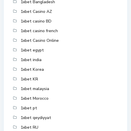
1xbet Bangladesh
1xbet Casino AZ
1xbet casino BD
1xbet casino french
1xbet Casino Online
1xbet egypt
1xbet india
1xbet Korea
1xbet KR
1xbet malaysia
1xbet Morocco
1xbet pt
1xbet qeydiyyat
1xbet RU