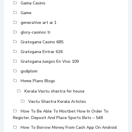
Gama Casino
Game
generative art ai 1
glory-casinos tr
Gratogana Casino 685
Gratogana Entrar 626
Gratogana Juegos En Vivo 109
gsdiplom
Home Plans Blogs
Kerala Vastu shastra for house
Vastu Shastra Kerala Articles
How To Be Able To Mostbet How In Order To
Register, Deposit And Place Sports Bets – 548
How To Borrow Money From Cash App On Android