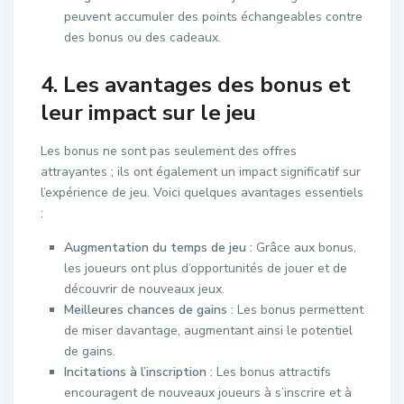
peuvent accumuler des points échangeables contre
des bonus ou des cadeaux.
4. Les avantages des bonus et
leur impact sur le jeu
Les bonus ne sont pas seulement des offres
attrayantes ; ils ont également un impact significatif sur
l’expérience de jeu. Voici quelques avantages essentiels
:
Augmentation du temps de jeu :
Grâce aux bonus,
les joueurs ont plus d’opportunités de jouer et de
découvrir de nouveaux jeux.
Meilleures chances de gains :
Les bonus permettent
de miser davantage, augmentant ainsi le potentiel
de gains.
Incitations à l’inscription :
Les bonus attractifs
encouragent de nouveaux joueurs à s’inscrire et à