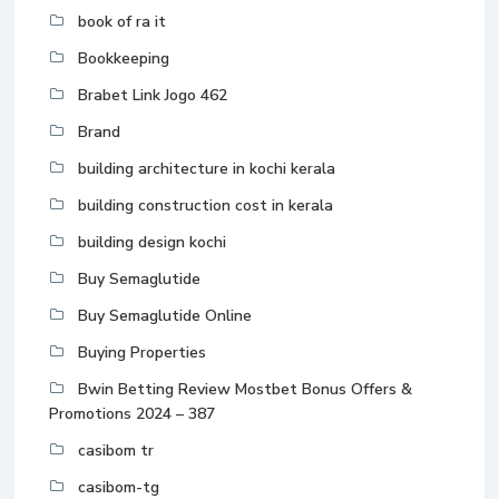
book of ra it
Bookkeeping
Brabet Link Jogo 462
Brand
building architecture in kochi kerala
building construction cost in kerala
building design kochi
Buy Semaglutide
Buy Semaglutide Online
Buying Properties
Bwin Betting Review Mostbet Bonus Offers &
Promotions 2024 – 387
casibom tr
casibom-tg