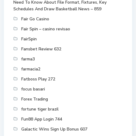
Need To Know About File Format, Fixtures, Key
Schedules And Draw Basketball News – 859
Fair Go Casino
Fair Spin – casino revisao
FairSpin
Fansbet Review 632
farma3
farmacia2
Fatboss Play 272
focus basari
Forex Trading
fortune tiger brazil
Fun88 App Login 744
Galactic Wins Sign Up Bonus 607