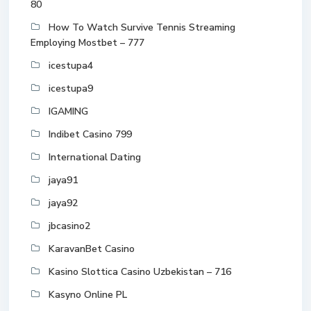
80
How To Watch Survive Tennis Streaming
Employing Mostbet – 777
icestupa4
icestupa9
IGAMING
Indibet Casino 799
International Dating
jaya91
jaya92
jbcasino2
KaravanBet Casino
Kasino Slottica Casino Uzbekistan – 716
Kasyno Online PL