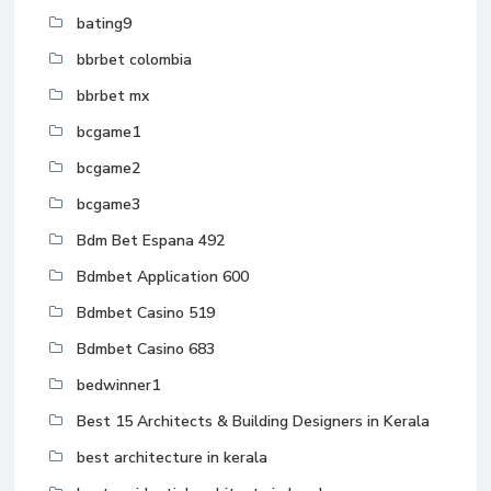
bating9
bbrbet colombia
bbrbet mx
bcgame1
bcgame2
bcgame3
Bdm Bet Espana 492
Bdmbet Application 600
Bdmbet Casino 519
Bdmbet Casino 683
bedwinner1
Best 15 Architects & Building Designers in Kerala
best architecture in kerala