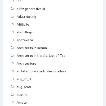
959
a16z generative ai
Adult dating
Affiliate
akslotlogin
apoteket4
Architects in kerala
Architects in Kerala, List of Top
Architecture
architecture studio design ideas
aug_ch_1
aug_prod
austria
Aviator