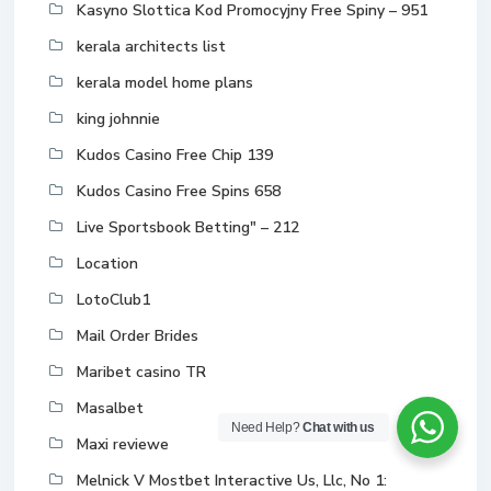
Kasyno Slottica Kod Promocyjny Free Spiny – 951
kerala architects list
kerala model home plans
king johnnie
Kudos Casino Free Chip 139
Kudos Casino Free Spins 658
Live Sportsbook Betting" – 212
Location
LotoClub1
Mail Order Brides
Maribet casino TR
Masalbet
Need Help?
Chat with us
Maxi reviewe
Melnick V Mostbet Interactive Us, Llc, No 1: