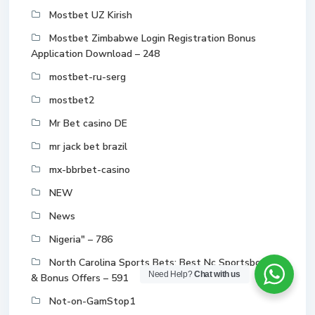
Mostbet UZ Kirish
Mostbet Zimbabwe Login Registration Bonus
Application Download – 248
mostbet-ru-serg
mostbet2
Mr Bet casino DE
mr jack bet brazil
mx-bbrbet-casino
NEW
News
Nigeria" – 786
North Carolina Sports Bets: Best Nc Sportsbooks
Need Help?
Chat with us
& Bonus Offers – 591
Not-on-GamStop1