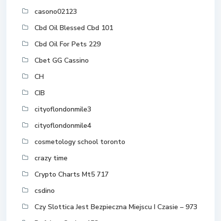
casono02123
Cbd Oil Blessed Cbd 101
Cbd Oil For Pets 229
Cbet GG Cassino
CH
CIB
cityoflondonmile3
cityoflondonmile4
cosmetology school toronto
crazy time
Crypto Charts Mt5 717
csdino
Czy Slottica Jest Bezpieczna Miejscu I Czasie – 973