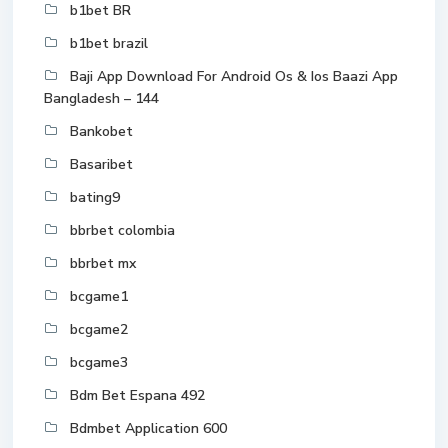
b1bet BR
b1bet brazil
Baji App Download For Android Os & Ios Baazi App
Bangladesh – 144
Bankobet
Basaribet
bating9
bbrbet colombia
bbrbet mx
bcgame1
bcgame2
bcgame3
Bdm Bet Espana 492
Bdmbet Application 600