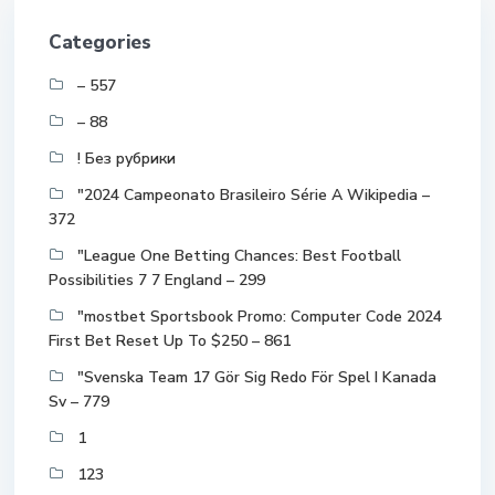
Categories
– 557
– 88
! Без рубрики
"2024 Campeonato Brasileiro Série A Wikipedia –
372
"League One Betting Chances: Best Football
Possibilities 7 7 England – 299
"mostbet Sportsbook Promo: Computer Code 2024
First Bet Reset Up To $250 – 861
"Svenska Team 17 Gör Sig Redo För Spel I Kanada
Sv – 779
1
123