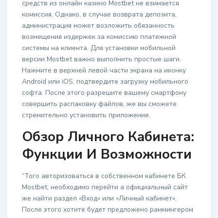
средств из онлайн казино Mostbet не взимается
комиссия. Однако, в случае возврата депозита,
администрация может возложить обязанность
возмещения издержек за комиссию платежной
системы на клиента. Для установки мобильной
версии Mostbet важно выполнить простые шаги.
Нажмите в верхней левой части экрана на иконку
Android или iOS, подтвердите загрузку мобильного
софта. После этого разрешите вашему смартфону
совершить распаковку файлов, же вы сможете
стремительно установить приложение.
Обзор Личного Кабинета:
Функции И Возможности
“Того авторизоваться в собственном кабинете БК
Mostbet, необходимо перейти а официальный сайт
же найти раздел «Вход» или «Личный кабинет».
После этого хотите будет предложено раммингером