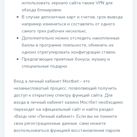
использовать зеркало сайта также VPN для
обхода блокировки.
В случае депозитные карт и счетов, срок вывода
например изменяться и составлять от одного
самого трех рабочих несколькс.
Дополнительно можно отследить накопленные
баллы в программе лояльности, обменять их
одноиз отрегулировать конфигурации ставок.
Предлагающие приятные бонусы, музыку и
специальные подарки.
Вход а личный кабинет Mostbet – это
незамысловатый процесс, позволяющий получить
доступ к открытому спектру функций сайта. Для
входа в личный кабинет казино Мостбет необходимо
переходят на официальный сайт и найти раздел
«Вход» или «Личный кабинет». Если вы не помните
свои регистрационные данные, сами можете
воспользоваться функцией восстановления пароля.