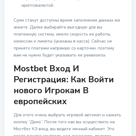
криптовалютой.
Сумм станут доступны время заполнения данных же
анкете. Далее выбирайте выгодную для вы
платежную систему, имело скорость ее работы,
комиссии и лимиты (указаны в кассе). Сейчас не
принято платежи напрямую со карточки, поэтому
вам не нужно будет указывать ее реквизиты.
Mostbet Вход И
Регистрация: Как Войти
нового Игрокам В
европейских
Для этого очень выбрать игровой автомат и нажать
кнопку “Демо”. После того как вы осуществить на
Мостбет КЗ вход, вы видите личный кабинет. Это
место вашего контроль над аккаунтом, другими