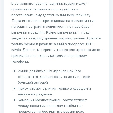
В остальных правило, администрация может
принимаете решение в пользу игрока и
восстановить ему доступ ко личному кабинету.
Тогда игрок хочет претендовал на эксклюзивные
награды программы лояльности, но надо будет
выполнить задания. Какие выполнения – надо
увидеть к каждому уровень индивидуально. Сделать
только можно в разделе акций в прогрессе ВИП
клуба. Депозиты с крипты только электронных денег
принимаете по адресу кошелька или номеру
телефона.
Акции для активных игроков немного
отличаются, давая играть на деньги с еще
большей выгодой.
Присутствуют отличия только в хорошем и
названиях разделов.
Компания Mostbet вконец соответствует
международным правилам гемблинга,
предоставляя бесплатные версии всех