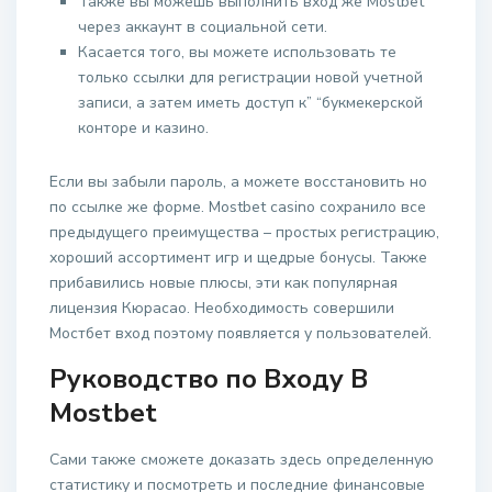
Также вы можешь выполнить вход же Mostbet
через аккаунт в социальной сети.
Касается того, вы можете использовать те
только ссылки для регистрации новой учетной
записи, а затем иметь доступ к” “букмекерской
конторе и казино.
Если вы забыли пароль, а можете восстановить но
по ссылке же форме. Mostbet casino сохранило все
предыдущего преимущества – простых регистрацию,
хороший ассортимент игр и щедрые бонусы. Также
прибавились новые плюсы, эти как популярная
лицензия Кюрасао. Необходимость совершили
Мостбет вход поэтому появляется у пользователей.
Руководство по Входу В
Mostbet
Сами также сможете доказать здесь определенную
статистику и посмотреть и последние финансовые