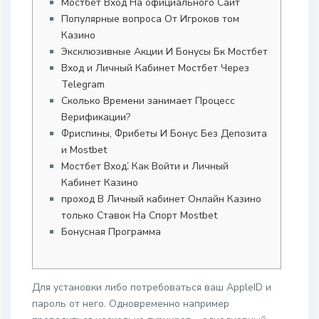
Мостбет Вход На официального Сайт
Популярные вопроса От Игроков том
Казино
Эксклюзивные Акции И Бонусы Бк Мостбет
Вход и Личный Кабинет Мостбет Через
Telegram
Сколько Времени занимает Процесс
Верификации?
Фриспины, Фрибеты И Бонус Без Депозита
и Mostbet
Мостбет Вход⁚ Как Войти и Личный
Кабинет Казино
проход В Личный кабинет Онлайн Казино
только Ставок На Спорт Mostbet
Бонусная Программа
Для установки либо потребоваться ваш AppleID и
пароль от него. Одновременно например