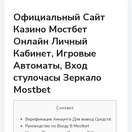
Официальный Сайт
Казино Мостбет
Онлайн Личный
Кабинет, Игровые
Автоматы, Вход
стулочасы Зеркало
Mostbet
Content
Верификация Аккаунта Для вывод Средств
Руководство по Входу В Mostbet