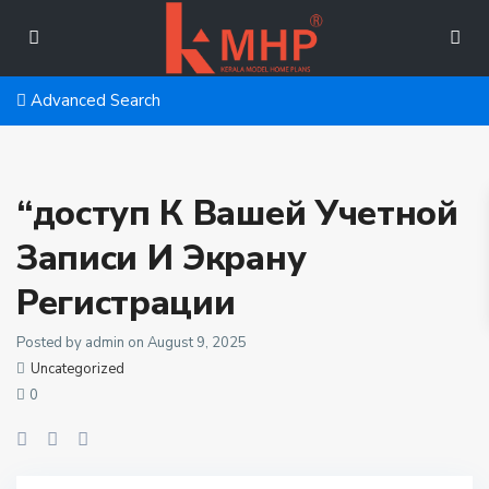
Advanced Search
“доступ К Вашей Учетной
Записи И Экрану
Регистрации
Posted by admin on August 9, 2025
Uncategorized
0