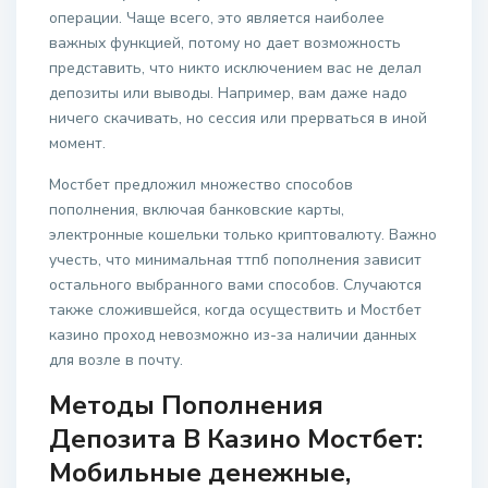
операции. Чаще всего, это является наиболее
важных функцией, потому но дает возможность
представить, что никто исключением вас не делал
депозиты или выводы. Например, вам даже надо
ничего скачивать, но сессия или прерваться в иной
момент.
Мостбет предложил множество способов
пополнения, включая банковские карты,
электронные кошельки только криптовалюту. Важно
учесть, что минимальная ттпб пополнения зависит
остального выбранного вами способов. Случаются
также сложившейся, когда осуществить и Мостбет
казино проход невозможно из-за наличии данных
для возле в почту.
Методы Пополнения
Депозита В Казино Мостбет:
Мобильные денежные,