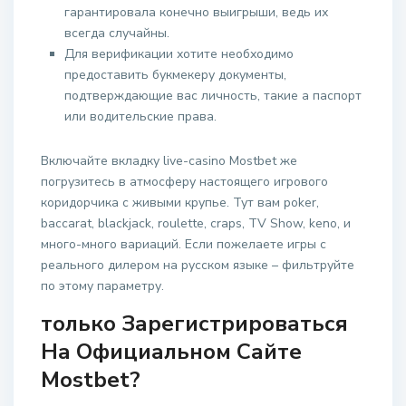
гарантировала конечно выигрыши, ведь их
всегда случайны.
Для верификации хотите необходимо
предоставить букмекеру документы,
подтверждающие вас личность, такие а паспорт
или водительские права.
Включайте вкладку live-casino Mostbet же
погрузитесь в атмосферу настоящего игрового
коридорчика с живыми крупье. Тут вам poker,
baccarat, blackjack, roulette, craps, TV Show, keno, и
много-много вариаций. Если пожелаете игры с
реального дилером на русском языке – фильтруйте
по этому параметру.
только Зарегистрироваться
На Официальном Сайте
Mostbet?