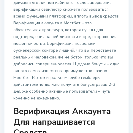
документы в личном кабинете. Госле завершения
верификации севилестр сможете пользоваться
всеми функциями платформы, вплоть вывод средств.
Верификация аккаунта в Мостбет ⏤ это
обязательная процедура, которая нужны для
подтверждения нашей личности и предотвращения
мошенничества. Верификация позволяли
букмекерской конторе лишний, что вы перестанете
реальным человеком, же не ботом, только что вы
добрались совершеннолетия. Щедрые бонусы – одно
одного самых известных преимущество казино
Мостбет. В этом игральном клубе гемблеры
действительно должно получать бонусы разав 2-3
дня, же особенно активные пользователи – чуть
конечно не ежедневно.
Верификация Аккаунта
Для напрашивается
Средств