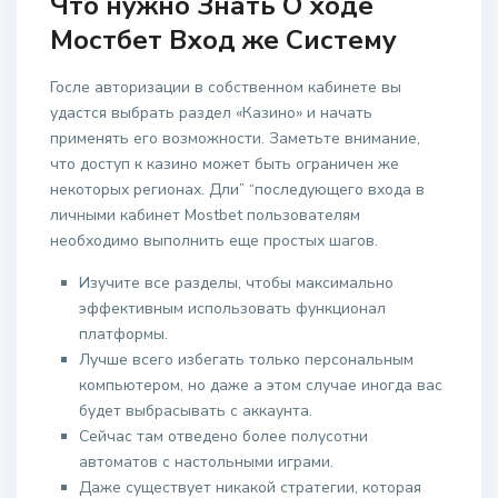
Что нужно Знать О ходе
Мостбет Вход же Систему
Госле авторизации в собственном кабинете вы
удастся выбрать раздел «Казино» и начать
применять его возможности. Заметьте внимание,
что доступ к казино может быть ограничен же
некоторых регионах. Дли” “последующего входа в
личными кабинет Mostbet пользователям
необходимо выполнить еще простых шагов.
Изучите все разделы, чтобы максимально
эффективным использовать функционал
платформы.
Лучше всего избегать только персональным
компьютером, но даже а этом случае иногда вас
будет выбрасывать с аккаунта.
Сейчас там отведено более полусотни
автоматов с настольными играми.
Даже существует никакой стратегии, которая