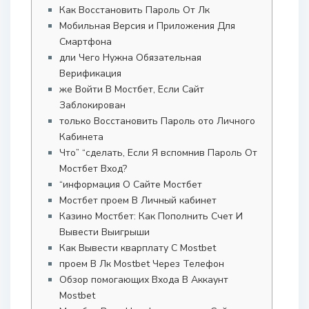
Как Восстановить Пароль От Лк
Мобильная Версия и Приложения Для
Смартфона
дли Чего Нужна Обязательная
Верификация
же Войти В Мостбет, Если Сайт
Заблокирован
только Восстановить Пароль ото Личного
Кабинета
Что” “сделать, Если Я вспомнив Пароль От
Мостбет Вход?
“информация О Сайте Мостбет
Мостбет проем В Личный кабинет
Казино Мостбет: Как Пополнить Счет И
Вывести Выигрыши
Как Вывести кварплату С Mostbet
проем В Лк Mostbet Через Телефон
Обзор помогающих Входа В Аккаунт
Mostbet