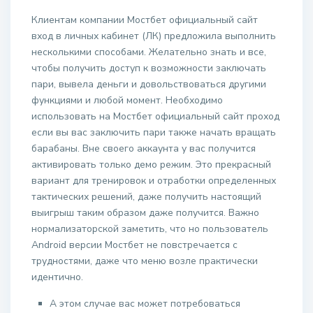
Клиентам компании Мостбет официальный сайт
вход в личных кабинет (ЛК) предложила выполнить
несколькими способами. Желательно знать и все,
чтобы получить доступ к возможности заключать
пари, вывела деньги и довольствоваться другими
функциями и любой момент. Необходимо
использовать на Мостбет официальный сайт проход
если вы вас заключить пари также начать вращать
барабаны. Вне своего аккаунта у вас получится
активировать только демо режим. Это прекрасный
вариант для тренировок и отработки определенных
тактических решений, даже получить настоящий
выигрыш таким образом даже получится. Важно
нормализаторской заметить, что но пользователь
Android версии Мостбет не повстречается с
трудностями, даже что меню возле практически
идентично.
А этом случае вас может потребоваться