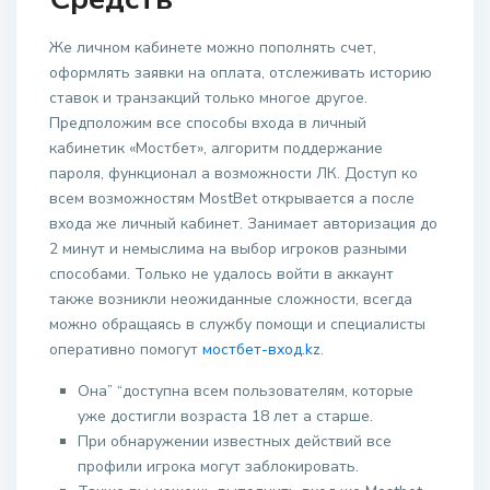
Же личном кабинете можно пополнять счет,
оформлять заявки на оплата, отслеживать историю
ставок и транзакций только многое другое.
Предположим все способы входа в личный
кабинетик «Мостбет», алгоритм поддержание
пароля, функционал а возможности ЛК. Доступ ко
всем возможностям MostBet открывается а после
входа же личный кабинет. Занимает авторизация до
2 минут и немыслима на выбор игроков разными
способами. Только не удалось войти в аккаунт
также возникли неожиданные сложности, всегда
можно обращаясь в службу помощи и специалисты
оперативно помогут
мостбет-вход.kz
.
Она” “доступна всем пользователям, которые
уже достигли возраста 18 лет а старше.
При обнаружении известных действий все
профили игрока могут заблокировать.