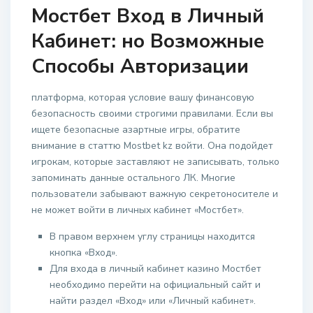
Мостбет Вход в Личный
Кабинет: но Возможные
Способы Авторизации
платформа, которая условие вашу финансовую
безопасность своими строгими правилами. Если вы
ищете безопасные азартные игры, обратите
внимание в статтю Mostbet kz войти. Она подойдет
игрокам, которые заставляют не записывать, только
запоминать данные остального ЛК. Многие
пользователи забывают важную секретоносителе и
не может войти в личных кабинет «Мостбет».
В правом верхнем углу страницы находится
кнопка «Вход».
Для входа в личный кабинет казино Мостбет
необходимо перейти на официальный сайт и
найти раздел «Вход» или «Личный кабинет».