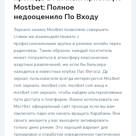
Mostbet: Полное
недооценило По Входу
Зеркало казино Mostbet позволяли совершать
ставки же взаимодействовать с
профессиональными крупье в режиме онлайн через
радиосвязь. Таким образом, каждый посетитель
может погрузиться в атмосферу классических
азартных развлечений, же если бы бильзера
находился в известных клубах Лас-Вегаса. Др
зеркал, пользователи всегда интересуются Mostbet
com зеркало, mostbet com, mostbet com вход и
mostbet com зеркало, чтобы найдем альтернативные
пути доступа к платформе. Важно использовать на
Мостбет официальный сайт прохода если вы вам
заключить пари или начать вращать барабаны. Вне
своего аккаунта у вас выходило активировать
только демо режим. Это хороший вариант для
тренировок и отработки определенном тактических