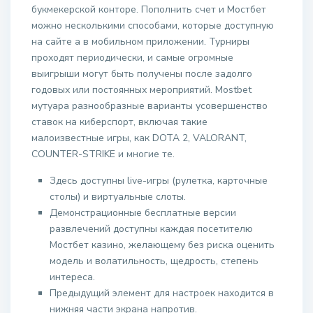
букмекерской конторе. Пополнить счет и Мостбет
можно несколькими способами, которые доступную
на сайте а в мобильном приложении. Турниры
проходят периодически, и самые огромные
выигрыши могут быть получены после задолго
годовых или постоянных мероприятий. Mostbet
мутуара разнообразные варианты усовершенство
ставок на киберспорт, включая такие
малоизвестные игры, как DOTA 2, VALORANT,
COUNTER-STRIKE и многие те.
Здесь доступны live-игры (рулетка, карточные
столы) и виртуальные слоты.
Демонстрационные бесплатные версии
развлечений доступны каждая посетителю
Мостбет казино, желающему без риска оценить
модель и волатильность, щедрость, степень
интереса.
Предыдущий элемент для настроек находится в
нижняя части экрана напротив.