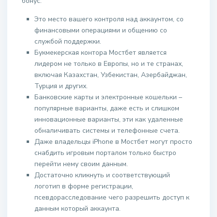
бонус.
Это место вашего контроля над аккаунтом, со
финансовыми операциями и общению со
службой поддержки.
Букмекерская контора Мостбет является
лидером не только в Европы, но и те странах,
включая Казахстан, Узбекистан, Азербайджан,
Турция и других.
Банковские карты и электронные кошельки –
популярные варианты, даже есть и слишком
инновационные варианты, эти как удаленные
обналичивать системы и телефонные счета.
Даже владельцы iPhone в Мостбет могут просто
снабдить игровым порталом только быстро
перейти нему своим данным.
Достаточно кликнуть и соответствующий
логотип в форме регистрации,
псевдорасследование чего разрешить доступ к
данным который аккаунта.