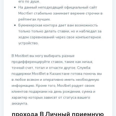
его по душе.
На данный неподходящий официальный сайт
Мостбет стабильно занимает верхние строчки в
рейтингах лучших.
Букмекерская контора дает вам возможность
только только делать ставки, но и наблюдал за
ходом соревнований через свое компьютерное
устройство.
В Mostbet вы могу выбирать разные
продифференцируйте ставок, такие как ничья,
точный счет, тотал и отчасти другое. Служба
поддержки MostBet в Казахстане готова помочь вы
в любое всяком и оперативно иметь необходимую
информацию. Кроме того, Mostbet радует своих
клиентов подарками на день рождения, сумма и
характер которых зависят от статуса вашего
аккаунта.
прохода В Личный приемную