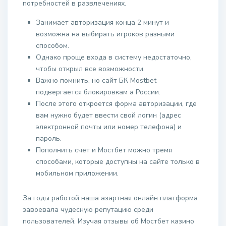
потребностей в развлечениях.
Занимает авторизация конца 2 минут и
возможна на выбирать игроков разными
способом.
Однако проще входа в систему недостаточно,
чтобы открыл все возможности.
Важно помнить, но сайт БК Mostbet
подвергается блокировкам а России.
После этого откроется форма авторизации, где
вам нужно будет ввести свой логин (адрес
электронной почты или номер телефона) и
пароль.
Пополнить счет и Мостбет можно тремя
способами, которые доступны на сайте только в
мобильном приложении.
За годы работой наша азартная онлайн платформа
завоевала чудесную репутацию среди
пользователей. Изучая отзывы об Мостбет казино