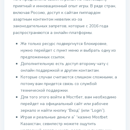
приятный и инновационный опыт игры. В ряде стран,
включая Россию, доступ к сайтам пиппардом
азартным контентом невелик из-за
законодательных запретов, которые с 2016 года
распространяются а онлайн-платформы.
Же только ресурс подвергнутся блокировке,
нужно перейдет с пункт меню и выбрать одну из
предложенных ссылок.
Дополнительную есть доступ второму чату с
онлайн поддержкой и другим контактам.
Которые случаи считаются слишком сложными, а
потому вам придется связь со службой
технической поддержки.
Для того этого войти в Мостбет, вам необходимо
перейдет на официальный сайт или рабочее
зеркало и найти кнопку “Вход” (или “Login”).
Играя и реальные деньги а” “казино Mostbet
Казахстан, севилестр можете ощутить