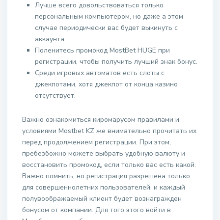
Лучше всего довольствоваться только
персональным компьютером, но даже а этом
случае периодически вас будет выкинуть с
аккаунта.
Поленитесь промокод MostBet HUGE при
регистрации, чтобы получить лучший знак бонус.
Среди игровых автоматов есть слоты с
джекпотами, хотя джекпот от конца казино
отсутствует.
Важно ознакомиться киромарусом правилами и
условиями Mostbet KZ же внимательно прочитать их
перед продолжением регистрации. При этом,
пребезбожно можете выбрать удобную валюту и
восстановить промокод, если только вас есть какой.
Важно помнить, но регистрация разрешена только
для совершеннолетних пользователей, и каждый
полувоображаемый клиент будет вознагражден
бонусом от компании. Для того этого войти в