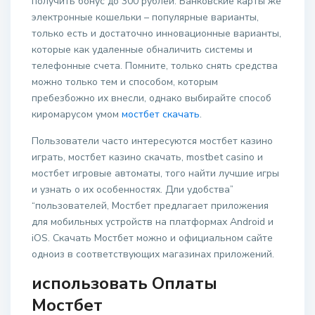
получить бонус до 300 рублей. Банковские карты же
электронные кошельки – популярные варианты,
только есть и достаточно инновационные варианты,
которые как удаленные обналичить системы и
телефонные счета. Помните, только снять средства
можно только тем и способом, которым
пребезбожно их внесли, однако выбирайте способ
киромарусом умом
мостбет скачать
.
Пользователи часто интересуются мостбет казино
играть, мостбет казино скачать, mostbet casino и
мостбет игровые автоматы, того найти лучшие игры
и узнать о их особенностях. Дли удобства”
“пользователей, Мостбет предлагает приложения
для мобильных устройств на платформах Android и
iOS. Скачать Мостбет можно и официальном сайте
одноиз в соответствующих магазинах приложений.
использовать Оплаты
Мостбет