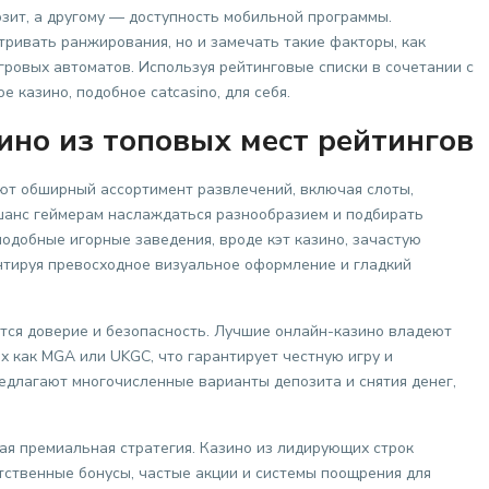
зит, а другому — доступность мобильной программы.
тривать ранжирования, но и замечать такие факторы, как
гровых автоматов. Используя рейтинговые списки в сочетании с
 казино, подобное catcasino, для себя.
но из топовых мест рейтингов
ют обширный ассортимент развлечений, включая слоты,
 шанс геймерам наслаждаться разнообразием и подбирать
одобные игорные заведения, вроде кэт казино, зачастую
нтируя превосходное визуальное оформление и гладкий
тся доверие и безопасность. Лучшие онлайн-казино владеют
х как MGA или UKGC, что гарантирует честную игру и
едлагают многочисленные варианты депозита и снятия денег,
я премиальная стратегия. Казино из лидирующих строк
ственные бонусы, частые акции и системы поощрения для