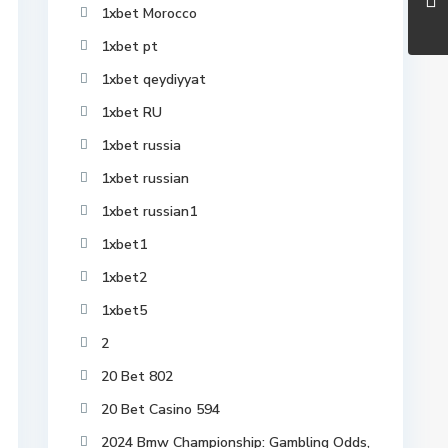
1xbet Morocco
1xbet pt
1xbet qeydiyyat
1xbet RU
1xbet russia
1xbet russian
1xbet russian1
1xbet1
1xbet2
1xbet5
2
20 Bet 802
20 Bet Casino 594
2024 Bmw Championship: Gambling Odds,