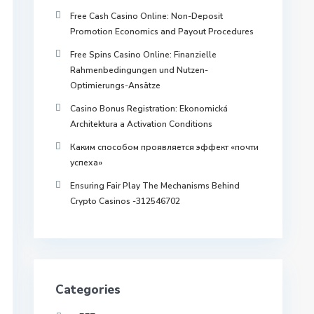
Free Cash Casino Online: Non-Deposit
Promotion Economics and Payout Procedures
Free Spins Casino Online: Finanzielle
Rahmenbedingungen und Nutzen-
Optimierungs-Ansätze
Casino Bonus Registration: Ekonomická
Architektura a Activation Conditions
Каким способом проявляется эффект «почти
успеха»
Ensuring Fair Play The Mechanisms Behind
Crypto Casinos -312546702
Categories