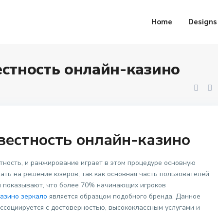
казино
Home
Designs
естность онлайн-казино
вестность онлайн-казино
ность, и ранжирование играет в этом процедуре основную
ать на решение юзеров, так как основная часть пользователей
 показывают, что более 70% начинающих игроков
казино зеркало
является образцом подобного бренда. Данное
ассоциируется с достоверностью, высококлассным услугами и