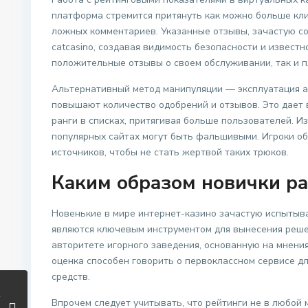
платформа стремится притянуть как можно больше кли
ложных комментариев. Указанные отзывы, зачастую 
catcasino, создавая видимость безопасности и извест
положительные отзывы о своем обслуживании, так и п
Альтернативный метод манипуляции — эксплуатация ав
повышают количество одобрений и отзывов. Это дает 
ранги в списках, притягивая больше пользователей. 
популярных сайтах могут быть фальшивыми. Игроки о
источников, чтобы не стать жертвой таких трюков.
Каким образом новички ра
Новенькие в мире интернет-казино зачастую испытыв
являются ключевым инструментом для вынесения реш
авторитете игорного заведения, основанную на мнени
оценка способен говорить о первоклассном сервисе д
средств.
Впрочем следует учитывать, что рейтинги не в любой