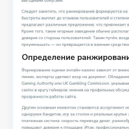
выгодными бонусами.
Следует заметить, что ранжирования формируются на б
быстроты выплат до отзывов пользователей и степени
предлагают различные предложения, что привлекает 
Кроме того, такие игорные заведения обычно распола
доверия со стороны пользователей. Таким путём, возд
преуменьшать — он превращается в важным средством
Определение ранжировани
Формирование оценки онлайн-казино зависит от вним
линию, эксперты уделяют взор на документ. Обладание
Gaming Authority или UK Gambling Commission, указыв
casino в кругу геймеров: мнения на профильных обсуж
прозрачности работы сайта.
Другим основным моментом становится ассортимент и
одноруких бандитов, игр за столом и реальных крупь
платежная система: скорость перевода денег, разнооб
повышают доверие к площадке. Итак, профессиональн