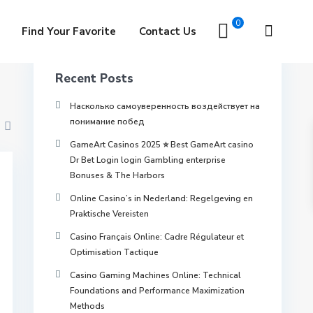
0
Find Your Favorite
Contact Us
Recent Posts
Насколько самоуверенность воздействует на
понимание побед
GameArt Casinos 2025 ⭐ Best GameArt casino
Dr Bet Login login Gambling enterprise
Bonuses & The Harbors
Online Casino’s in Nederland: Regelgeving en
Praktische Vereisten
Casino Français Online: Cadre Régulateur et
Optimisation Tactique
Casino Gaming Machines Online: Technical
Foundations and Performance Maximization
Methods