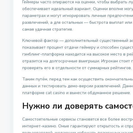
Геймеры часто опираются на оценки, чтобы выбрать лу
обеспечивает идеальный вариант. Оценки вполне могу
параметрах и могут игнорировать личные предпочтени
развлечений, а для остальных — быстрота выплат или
самая удачная стратегия.
Ключевой фактор — дополнительный существенный аспе
показывает процент отдачи геймеру и способен сущес
гэмблинг-платформа находится на высокое место в рей
отразится на долгосрочные выигрыши. Игрокам стоит 
проверять его в отдельности от суммарных рейтингов.
Таким путём, перед тем как осуществить окончательн
данных и тестировать демо-версии развлечений. Дан
платформе cat casino и вынести обдуманное решение.
Нужно ли доверять самос
Самостоятельные сервисы становятся все более вост
интернет-казино. Оные гарантируют открытость и спр
пользователей, желающих избежать возможных манипул