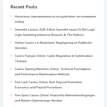
Recent Posts
Насколько самоуверенность воздействует на понимание
побед
GameArt Casinos 2025 ⭐ Best GameArt casino Dr Bet Login
login Gambling enterprise Bonuses & The Harbors
Online Casino’s in Nederland: Regelgeving en Praktische
Vereisten
Casino Français Online: Cadre Régulateur et Optimisation
Tactique
Casino Gaming Machines Online: Technical Foundations
and Performance Maximization Methods
Free Cash Casino Online: Non-Deposit Promotion
Economics and Payout Procedures
Free Spins Casino Online: Finanzielle Rahmenbedingungen
und Nutzen-Optimierungs-Ansätze