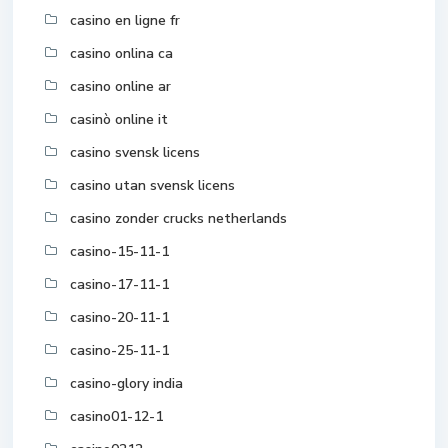
casino en ligne fr
casino onlina ca
casino online ar
casinò online it
casino svensk licens
casino utan svensk licens
casino zonder crucks netherlands
casino-15-11-1
casino-17-11-1
casino-20-11-1
casino-25-11-1
casino-glory india
casino01-12-1