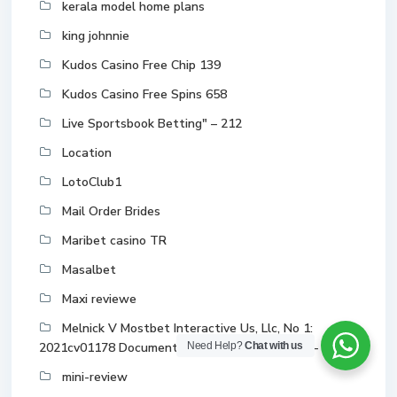
kerala model home plans
king johnnie
Kudos Casino Free Chip 139
Kudos Casino Free Spins 658
Live Sportsbook Betting" – 212
Location
LotoClub1
Mail Order Brides
Maribet casino TR
Masalbet
Maxi reviewe
Melnick V Mostbet Interactive Us, Llc, No 1:
2021cv01178 Document 24 In D Ill 2021:: Justia – 944
Need Help?
Chat with us
mini-review