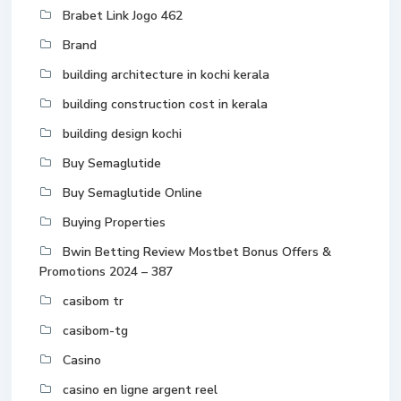
Brabet Link Jogo 462
Brand
building architecture in kochi kerala
building construction cost in kerala
building design kochi
Buy Semaglutide
Buy Semaglutide Online
Buying Properties
Bwin Betting Review Mostbet Bonus Offers &
Promotions 2024 – 387
casibom tr
casibom-tg
Casino
casino en ligne argent reel