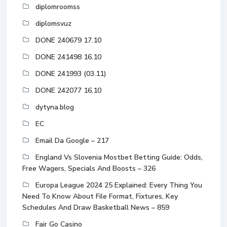
diplomroomss
diplomsvuz
DONE 240679 17.10
DONE 241498 16.10
DONE 241993 (03.11)
DONE 242077 16.10
dytyna.blog
EC
Email Da Google – 217
England Vs Slovenia Mostbet Betting Guide: Odds,
Free Wagers, Specials And Boosts – 326
Europa League 2024 25 Explained: Every Thing You
Need To Know About File Format, Fixtures, Key
Schedules And Draw Basketball News – 859
Fair Go Casino