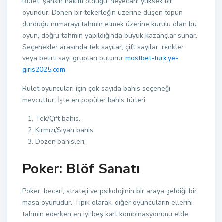
Rulet, şansın hakim olduğu, heyecanı yüksek bir
oyundur. Dönen bir tekerleğin üzerine düşen topun
durduğu numarayı tahmin etmek üzerine kurulu olan bu
oyun, doğru tahmin yapıldığında büyük kazançlar sunar.
Seçenekler arasında tek sayılar, çift sayılar, renkler
veya belirli sayı grupları bulunur
mostbet-turkiye-
giris2025.com
.
Rulet oyuncuları için çok sayıda bahis seçeneği
mevcuttur. İşte en popüler bahis türleri:
Tek/Çift bahis.
Kırmızı/Siyah bahis.
Dozen bahisleri.
Poker: Blöf Sanatı
Poker, beceri, strateji ve psikolojinin bir araya geldiği bir
masa oyunudur. Tipik olarak, diğer oyuncuların ellerini
tahmin ederken en iyi beş kart kombinasyonunu elde