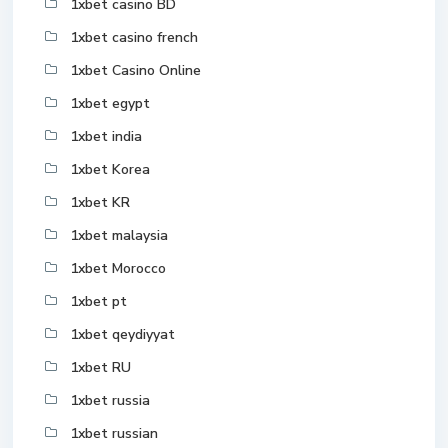
1xbet casino BD
1xbet casino french
1xbet Casino Online
1xbet egypt
1xbet india
1xbet Korea
1xbet KR
1xbet malaysia
1xbet Morocco
1xbet pt
1xbet qeydiyyat
1xbet RU
1xbet russia
1xbet russian