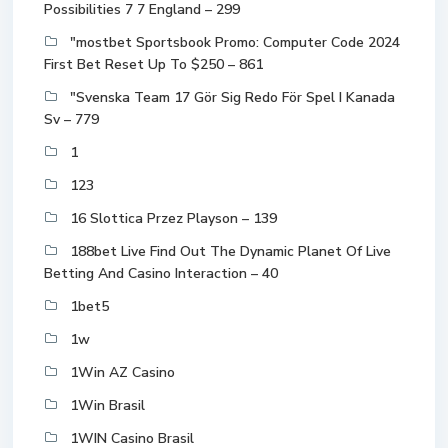
Possibilities 7 7 England – 299
"mostbet Sportsbook Promo: Computer Code 2024
First Bet Reset Up To $250 – 861
"Svenska Team 17 Gör Sig Redo För Spel I Kanada
Sv – 779
1
123
16 Slottica Przez Playson – 139
188bet Live Find Out The Dynamic Planet Of Live
Betting And Casino Interaction – 40
1bet5
1w
1Win AZ Casino
1Win Brasil
1WIN Casino Brasil