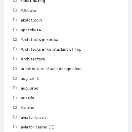
Adult dating
Affiliate
akslotlogin
apoteket4
Architects in kerala
Architects in Kerala, List of Top
Architecture
architecture studio design ideas
aug_ch_1
aug_prod
austria
Aviator
aviator brazil
aviator casino DE