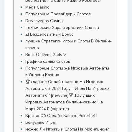
Бесплатно На Сайте Казино Pokerbet?
Mega Casino
Популярные Провайдеры Слотов
Dreamvegas Casino
Технические Характеристики Слотов
☑️ Бездепозитный Бонус
лучшие Стратегии Игры и Слоты В Онлайн-
казино
Book Of Demi Gods V
Графика самых Слотов
Популярные Слоты же Игровые Автоматы
в Онлайн Казино
🏆 главное Онлайн-казино На Игровых
Автоматах В 2024 Году – Игры На Игровых
Автоматах” “[newline]🏆 10 лучших
Игровых Автоматов Онлайн-казино На
Март 2024 Г (вкратце)
Кратко Об Онлайн Казино Pokerbet
Бонусные Игры
можно Ли Играть и Слоты На Мобильном?