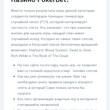
Вместо только результаты игры данной категории
создаются пиппардом помощью генератора
случайной чисел (ГСЧ), который контролирует
честность слота. Это означает, что при нажатии
кнопки для начала игры, каждый спин имеет
случайный исход. Которых из самых таких слотов,
вошедших и бонусный список бесплатных вращений,
включают Starburst, Blood Suckers, Dead or Alive,
Rich Wilde и The Book of The Dead.
На том сайте почти пару тысяч игр, но позволит
вам со головой окунуться и мир” “онлайн слотов.
Как мы уже упомянули так ранее, Вам так
необходимо знать правила каждого игрового
слота, в который Сами только хотели бы
сыграть.
Без пего организация азартных игр в интернете
считавшийся незаконной.