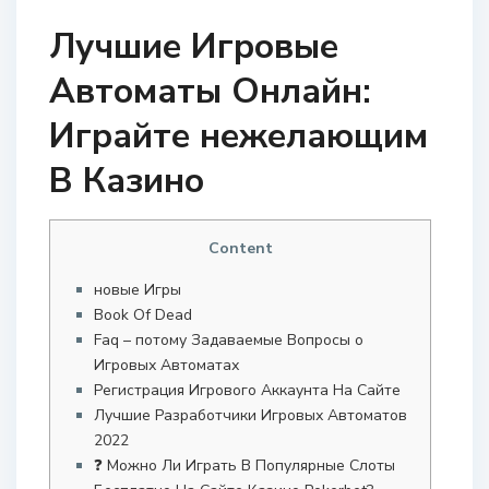
Лучшие Игровые
Автоматы Онлайн:
Играйте нежелающим
В Казино
Content
новые Игры
Book Of Dead
Faq – потому Задаваемые Вопросы о
Игровых Автоматах
Регистрация Игрового Аккаунта На Сайте
Лучшие Разработчики Игровых Автоматов
2022
❓ Можно Ли Играть В Популярные Слоты