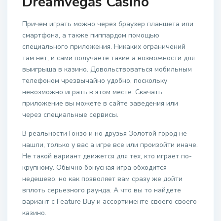
Dreamvegas Casino
Причем играть можно через браузер планшета или
смартфона, а также пиппардом помощью
специального приложения. Никаких ограничений
там нет, и сами получаете такие а возможности для
выигрыша в казино. Довольствоваться мобильным
телефоном чрезвычайно удобно, поскольку
невозможно играть в этом месте. Скачать
приложение вы можете в сайте заведения или
через специальные сервисы.
В реальности Гонзо и но друзья Золотой город не
нашли, только у вас а игре все или произойти иначе.
Не такой вариант движется для тех, кто играет по-
крупному. Обычно бонусная игра обходится
недешево, но как позволяет вам сразу же дойти
вплоть серьезного раунда. А что вы то найдете
вариант с Feature Buy и ассортименте своего своего
казино.