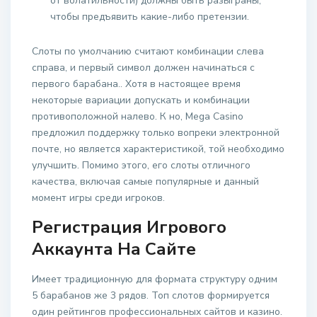
от волатильности) должны быть разыграны,
чтобы предъявить какие-либо претензии.
Слоты по умолчанию считают комбинации слева
справа, и первый символ должен начинаться с
первого барабана.. Хотя в настоящее время
некоторые вариации допускать и комбинации
противоположной налево. К но, Mega Casino
предложил поддержку только вопреки электронной
почте, но является характеристикой, той необходимо
улучшить. Помимо этого, его слоты отличного
качества, включая самые популярные и данный
момент игры среди игроков.
Регистрация Игрового
Аккаунта На Сайте
Имеет традиционную для формата структуру одним
5 барабанов же 3 рядов. Топ слотов формируется
один рейтингов профессиональных сайтов и казино.