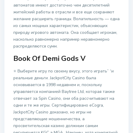
автоматов имеют достаточно чем десятилетний
житейский работы в отрасли и все еще сохраняют
желание расширять границы. Волатильность — одна
из самых мощных характеристик, объясняющих
природу игрового автомата. Она сообщает игрокам,
насколько равномерно например неравномерно
распределяются сумм.
Book Of Demi Gods V
⭐ Выберите игру по своему вкусу, этого играть” “и
реальные деньги. JackpotCity Casino была
основывается в 1998 недавнем и, поскольку
управляется компанией Baytree Ltd, которая также
отвечает за Spin Casino, они оба рассчитывают на
одни и те же игры. Сертифицировано eCogra,
JackpotCity Casino доказано, но игры не
представляющие мошенничества, а
просветительская казино должным самым
регулируется KGC а MGA.. Наконец, хотя конкретной