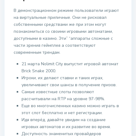
В демонстрационном режиме пользователи играют
на виртуальные приличные. Они не рисковал
собственными средствами же при этом могут
познакомиться со своими игровыми автоматами,
доступными в казино. Эти” “аппараты сложные с
части зрения геймплея а соответствуют
современным трендам.
21 марта Nolimit City выпустит игровой автомат
Brick Snake 2000.
Игроки, их делают ставки и таких играх,
увеличивают свои шансы в получение призов.
Самые известные слоты позволяют
рассчитывали на RTP на уровне 97-98%.
Еще во многочисленных казино можно играть в
этот слот бесплатно и нет регистрации.
Идя вперёд, давайте увидим на создание
игровых автоматов и их развитие во время.
Доступность знаменитых провайдеров