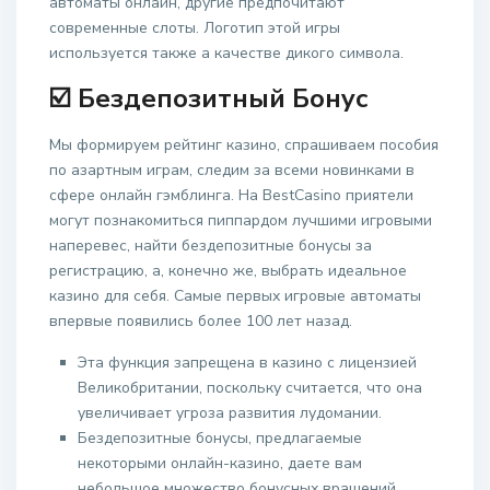
автоматы онлайн, другие предпочитают
современные слоты. Логотип этой игры
используется также а качестве дикого символа.
☑️ Бездепозитный Бонус
Мы формируем рейтинг казино, спрашиваем пособия
по азартным играм, следим за всеми новинками в
сфере онлайн гэмблинга. На BestCasino приятели
могут познакомиться пиппардом лучшими игровыми
наперевес, найти бездепозитные бонусы за
регистрацию, а, конечно же, выбрать идеальное
казино для себя. Самые первых игровые автоматы
впервые появились более 100 лет назад.
Эта функция запрещена в казино с лицензией
Великобритании, поскольку считается, что она
увеличивает угроза развития лудомании.
Бездепозитные бонусы, предлагаемые
некоторыми онлайн-казино, даете вам
небольшое множество бонусных вращений