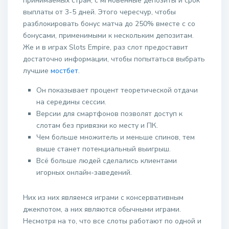
принимаемых стран, с мгновенные депозиты и срок
выплаты от 3-5 дней. Этого чересчур, чтобы
разблокировать бонус матча до 250% вместе с со
бонусами, применимыми к нескольким депозитам.
Же и в играх Slots Empire, раз слот предоставит
достаточно информации, чтобы попытаться выбрать
лучшие
мостбет
.
Он показывает процент теоретической отдачи
на середины сессии.
Версии для смартфонов позволят доступ к
слотам без привязки ко месту и ПК.
Чем больше множитель и меньше спинов, тем
выше станет потенциальный выигрыш.
Всё больше людей сделались клиентами
игорных онлайн-заведений.
Них из них являемся играми с консервативным
джекпотом, а них являются обычными играми.
Несмотря на то, что все слоты работают по одной и