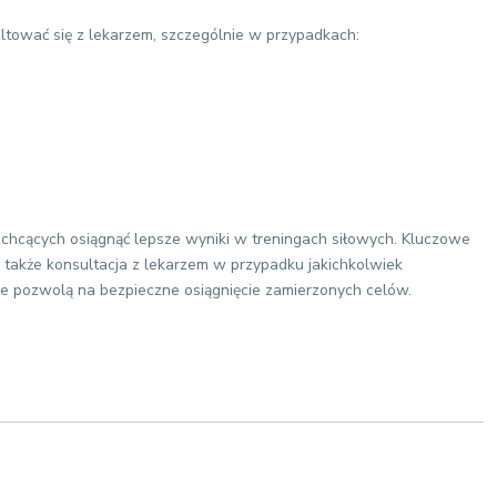
tować się z lekarzem, szczególnie w przypadkach:
chcących osiągnąć lepsze wyniki w treningach siłowych. Kluczowe
a także konsultacja z lekarzem w przypadku jakichkolwiek
e pozwolą na bezpieczne osiągnięcie zamierzonych celów.