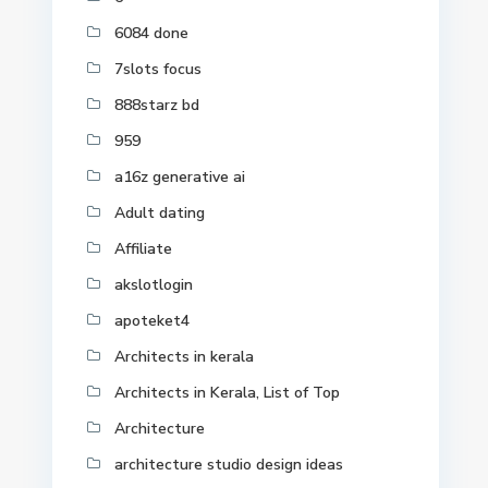
6084 done
7slots focus
888starz bd
959
a16z generative ai
Adult dating
Affiliate
akslotlogin
apoteket4
Architects in kerala
Architects in Kerala, List of Top
Architecture
architecture studio design ideas