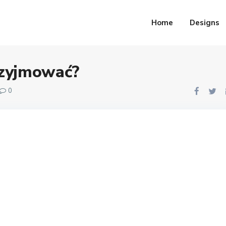
Home
Designs
rzyjmować?
0