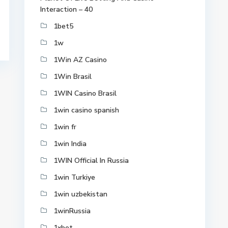
Interaction – 40
1bet5
1w
1Win AZ Casino
1Win Brasil
1WIN Casino Brasil
1win casino spanish
1win fr
1win India
1WIN Official In Russia
1win Turkiye
1win uzbekistan
1winRussia
1xbet