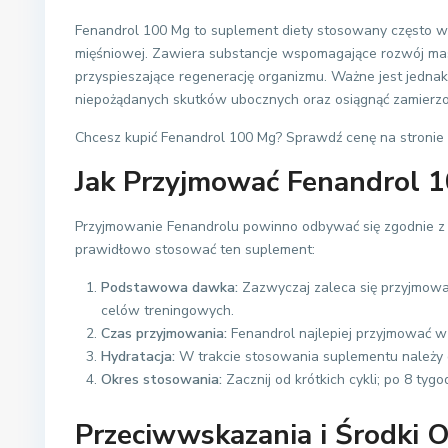
Fenandrol 100 Mg to suplement diety stosowany często 
mięśniowej. Zawiera substancje wspomagające rozwój mas
przyspieszające regenerację organizmu. Ważne jest jednak
niepożądanych skutków ubocznych oraz osiągnąć zamierzon
Chcesz kupić Fenandrol 100 Mg? Sprawdź cenę na stronie i
Jak Przyjmować Fenandrol 
Przyjmowanie Fenandrolu powinno odbywać się zgodnie z z
prawidłowo stosować ten suplement:
Podstawowa dawka:
Zazwyczaj zaleca się przyjmowan
celów treningowych.
Czas przyjmowania:
Fenandrol najlepiej przyjmować w 
Hydratacja:
W trakcie stosowania suplementu należy 
Okres stosowania:
Zacznij od krótkich cykli; po 8 tyg
Przeciwwskazania i Środki O