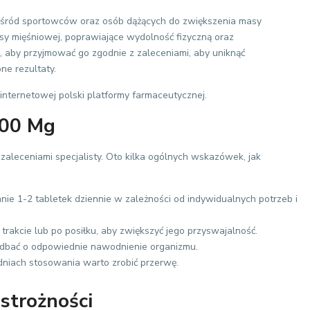
wśród sportowców oraz osób dążących do zwiększenia masy
y mięśniowej, poprawiające wydolność fizyczną oraz
, aby przyjmować go zgodnie z zaleceniami, aby uniknąć
e rezultaty.
nternetowej polski platformy farmaceutycznej.
100 Mg
aleceniami specjalisty. Oto kilka ogólnych wskazówek, jak
ie 1-2 tabletek dziennie w zależności od indywidualnych potrzeb i
trakcie lub po posiłku, aby zwiększyć jego przyswajalność.
dbać o odpowiednie nawodnienie organizmu.
odniach stosowania warto zrobić przerwę.
strożności