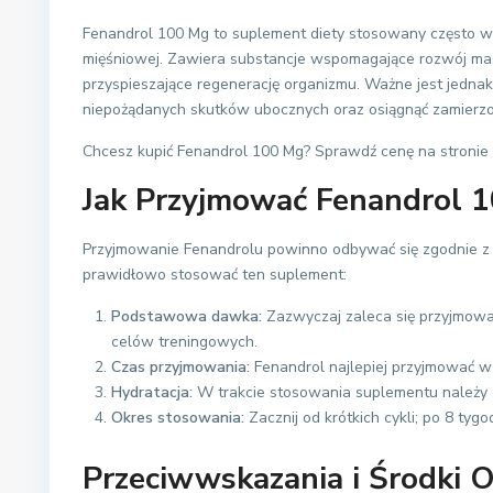
Fenandrol 100 Mg to suplement diety stosowany często 
mięśniowej. Zawiera substancje wspomagające rozwój mas
przyspieszające regenerację organizmu. Ważne jest jednak
niepożądanych skutków ubocznych oraz osiągnąć zamierzon
Chcesz kupić Fenandrol 100 Mg? Sprawdź cenę na stronie i
Jak Przyjmować Fenandrol 
Przyjmowanie Fenandrolu powinno odbywać się zgodnie z z
prawidłowo stosować ten suplement:
Podstawowa dawka:
Zazwyczaj zaleca się przyjmowan
celów treningowych.
Czas przyjmowania:
Fenandrol najlepiej przyjmować w 
Hydratacja:
W trakcie stosowania suplementu należy 
Okres stosowania:
Zacznij od krótkich cykli; po 8 tyg
Przeciwwskazania i Środki O