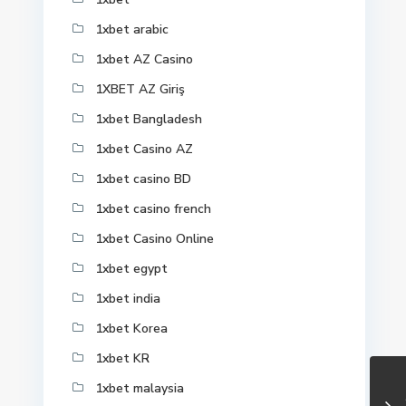
1xbet arabic
1xbet AZ Casino
1XBET AZ Giriş
1xbet Bangladesh
1xbet Casino AZ
1xbet casino BD
1xbet casino french
1xbet Casino Online
1xbet egypt
1xbet india
1xbet Korea
1xbet KR
1xbet malaysia