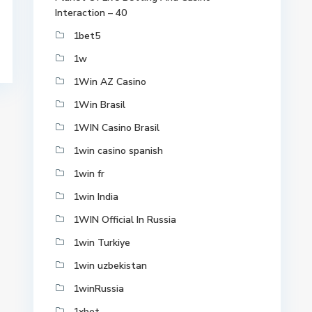
Interaction – 40
1bet5
1w
1Win AZ Casino
1Win Brasil
1WIN Casino Brasil
1win casino spanish
1win fr
1win India
1WIN Official In Russia
1win Turkiye
1win uzbekistan
1winRussia
1xbet