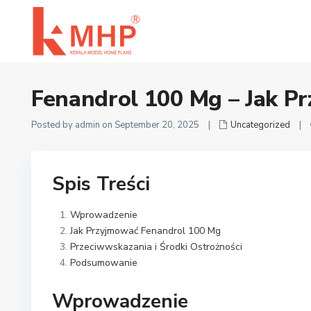
Home
Uncategorized
Fenandrol 100 Mg – Jak Przyjmować?
Fenandrol 100 Mg – Jak P
Posted by admin on September 20, 2025
|
Uncategorized
|
Spis Treści
Wprowadzenie
Jak Przyjmować Fenandrol 100 Mg
Przeciwwskazania i Środki Ostrożności
Podsumowanie
Wprowadzenie