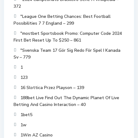
372
"League One Betting Chances: Best Football
Possibilities 7 7 England – 299
"mostbet Sportsbook Promo: Computer Code 2024
First Bet Reset Up To $250 – 861
"Svenska Team 17 Gör Sig Redo För Spel I Kanada
Sv – 779
1
123
16 Slottica Przez Playson – 139
188bet Live Find Out The Dynamic Planet Of Live
Betting And Casino Interaction – 40
1bet5
1w
1Win AZ Casino