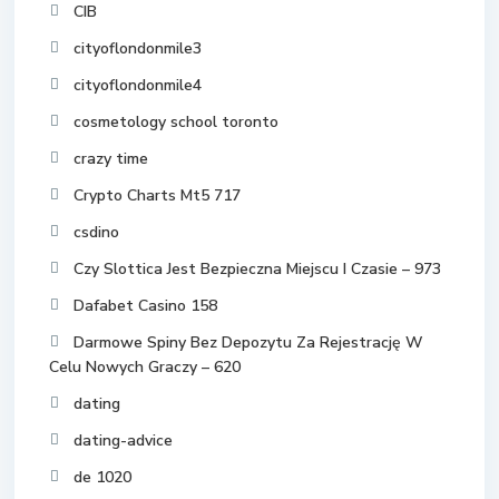
CIB
cityoflondonmile3
cityoflondonmile4
cosmetology school toronto
crazy time
Crypto Charts Mt5 717
csdino
Czy Slottica Jest Bezpieczna Miejscu I Czasie – 973
Dafabet Casino 158
Darmowe Spiny Bez Depozytu Za Rejestrację W
Celu Nowych Graczy – 620
dating
dating-advice
de 1020