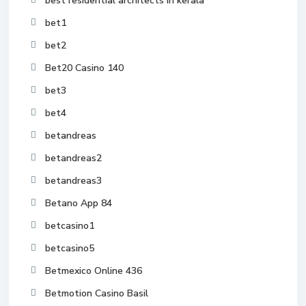
best residential architects in kerala
bet1
bet2
Bet20 Casino 140
bet3
bet4
betandreas
betandreas2
betandreas3
Betano App 84
betcasino1
betcasino5
Betmexico Online 436
Betmotion Casino Basil