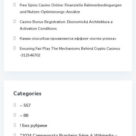
Free Spins Casino Online: Finanzielle Rahmenbedingungen
und Nutzen-Optimierungs-Ansätze
Casino Bonus Registration: Ekonomická Architektura a
Activation Conditions
Каким способом проявляется эффект «почти успеха»
Ensuring Fair Play The Mechanisms Behind Crypto Casinos
-312546702
Categories
– 557
– 88
! Без рубрики
"2024 Campeonato Brasileiro Série A Wikipedia –