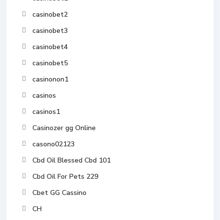
casinobet2
casinobet3
casinobet4
casinobet5
casinonon1
casinos
casinos1
Casinozer gg Online
casono02123
Cbd Oil Blessed Cbd 101
Cbd Oil For Pets 229
Cbet GG Cassino
CH