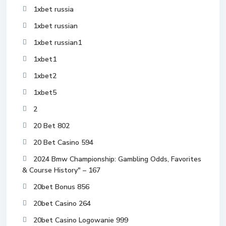
1xbet russia
1xbet russian
1xbet russian1
1xbet1
1xbet2
1xbet5
2
20 Bet 802
20 Bet Casino 594
2024 Bmw Championship: Gambling Odds, Favorites
& Course History" – 167
20bet Bonus 856
20bet Casino 264
20bet Casino Logowanie 999