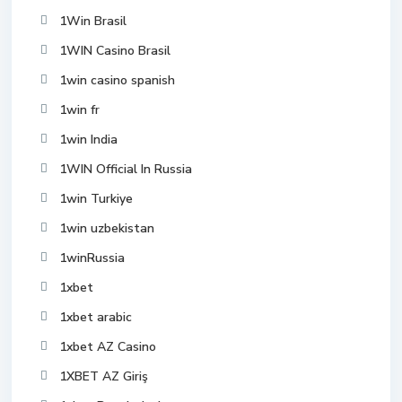
1Win Brasil
1WIN Casino Brasil
1win casino spanish
1win fr
1win India
1WIN Official In Russia
1win Turkiye
1win uzbekistan
1winRussia
1xbet
1xbet arabic
1xbet AZ Casino
1XBET AZ Giriş