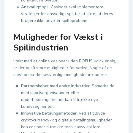
konstant innovation.
Ansvarligt spil:
Casinoer skal implementere
strategier for ansvarligt spil for at sikre, at deres
brugere ikke udvikler spilleproblem.
Muligheder for Vækst i
Spilindustrien
I takt med at online casinoer uden ROFUS udvikler sig,
er der også store muligheder for vækst. Nogle af de
mest bemærkelsesværdige muligheder inkluderer:
Partnerskaber med andre industrier:
Samarbejde
med sportsorganisationer eller
underholdningsfirmaer kan tiltrække nye
kundesegmenter.
Innovative betalingsmetoder:
Ved at tilbyde
cryptocurrency- og digitale betalingsmuligheder
kan casinoer tiltrække tech-savvy spillere.