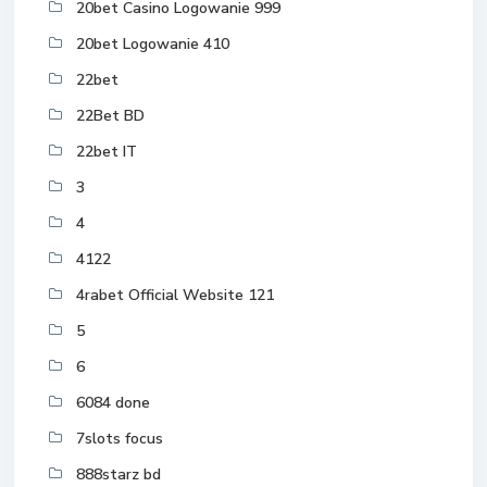
20bet Casino Logowanie 999
20bet Logowanie 410
22bet
22Bet BD
22bet IT
3
4
4122
4rabet Official Website 121
5
6
6084 done
7slots focus
888starz bd