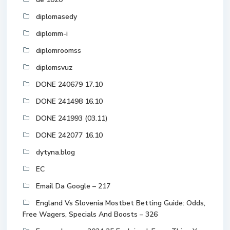
diplomasedy
diplomm-i
diplomroomss
diplomsvuz
DONE 240679 17.10
DONE 241498 16.10
DONE 241993 (03.11)
DONE 242077 16.10
dytyna.blog
EC
Email Da Google – 217
England Vs Slovenia Mostbet Betting Guide: Odds,
Free Wagers, Specials And Boosts – 326