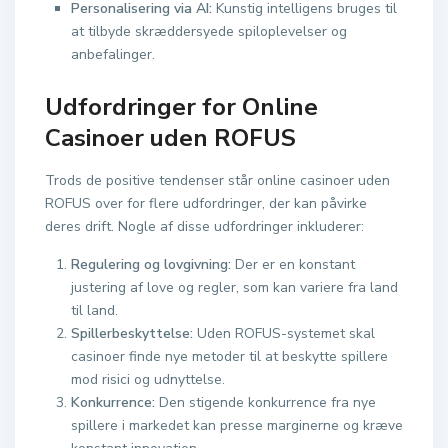
Personalisering via AI:
Kunstig intelligens bruges til
at tilbyde skræddersyede spiloplevelser og
anbefalinger.
Udfordringer for Online
Casinoer uden ROFUS
Trods de positive tendenser står online casinoer uden
ROFUS over for flere udfordringer, der kan påvirke
deres drift. Nogle af disse udfordringer inkluderer:
Regulering og lovgivning:
Der er en konstant
justering af love og regler, som kan variere fra land
til land.
Spillerbeskyttelse:
Uden ROFUS-systemet skal
casinoer finde nye metoder til at beskytte spillere
mod risici og udnyttelse.
Konkurrence:
Den stigende konkurrence fra nye
spillere i markedet kan presse marginerne og kræve