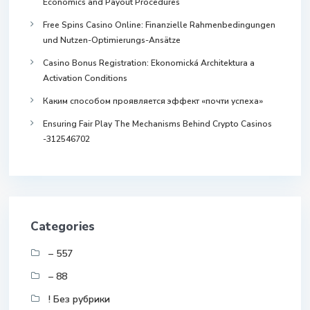
Economics and Payout Procedures
Free Spins Casino Online: Finanzielle Rahmenbedingungen
und Nutzen-Optimierungs-Ansätze
Casino Bonus Registration: Ekonomická Architektura a
Activation Conditions
Каким способом проявляется эффект «почти успеха»
Ensuring Fair Play The Mechanisms Behind Crypto Casinos
-312546702
Categories
– 557
– 88
! Без рубрики