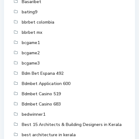
Basaribet
bating9
bbrbet colombia
bbrbet mx
bcgame1
bcgame2
bcgame3
Bdm Bet Espana 492
Bdmbet Application 600
Bdmbet Casino 519
Bdmbet Casino 683
bedwinner1
Best 15 Architects & Building Designers in Kerala
best architecture in kerala