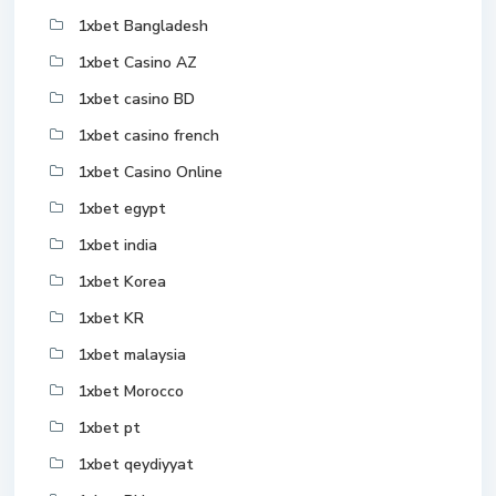
1xbet Bangladesh
1xbet Casino AZ
1xbet casino BD
1xbet casino french
1xbet Casino Online
1xbet egypt
1xbet india
1xbet Korea
1xbet KR
1xbet malaysia
1xbet Morocco
1xbet pt
1xbet qeydiyyat