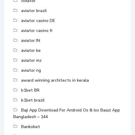
Aviator
aviator brazil
aviator casino DE
aviator casino fr
aviator IN
aviator ke
aviator mz
aviator ng
award winning architects in kerala
b1bet BR
b1bet brazil
Baji App Download For Android Os & Ios Baazi App
Bangladesh – 144
Bankobet