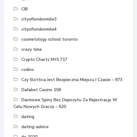
CIB
cityoflondonmile3
cityoflondonmile4
cosmetology school toronto
crazy time
Crypto Charts Mt5 717
csdino
Czy Slottica Jest Bezpieczna Miejscu I Czasie – 973
Dafabet Casino 158
Darmowe Spiny Bez Depozytu Za Rejestrację W
Celu Nowych Graczy – 620
dating
dating-advice
de 1020