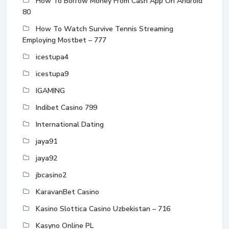
How To Borrow Money From Cash App On Android
80
How To Watch Survive Tennis Streaming
Employing Mostbet – 777
icestupa4
icestupa9
IGAMING
Indibet Casino 799
International Dating
jaya91
jaya92
jbcasino2
KaravanBet Casino
Kasino Slottica Casino Uzbekistan – 716
Kasyno Online PL