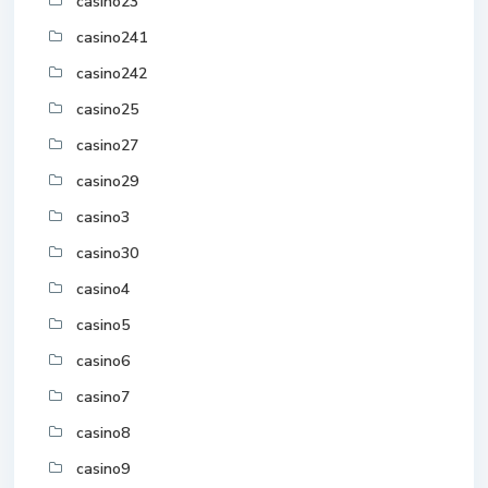
casino23
casino241
casino242
casino25
casino27
casino29
casino3
casino30
casino4
casino5
casino6
casino7
casino8
casino9