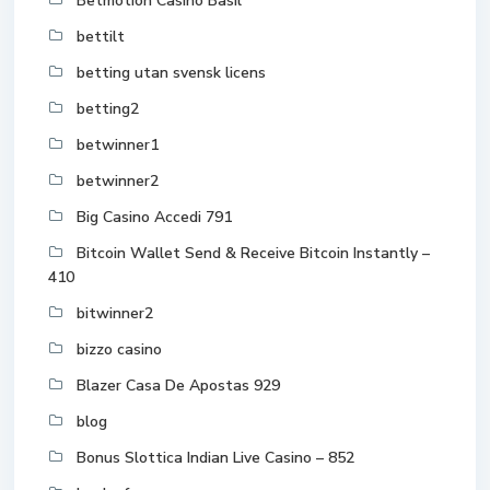
Betmotion Casino Basil
bettilt
betting utan svensk licens
betting2
betwinner1
betwinner2
Big Casino Accedi 791
Bitcoin Wallet Send & Receive Bitcoin Instantly –
410
bitwinner2
bizzo casino
Blazer Casa De Apostas 929
blog
Bonus Slottica Indian Live Casino – 852