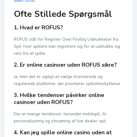
uden rofus
.
Ofte Stillede Spørgsmål
1. Hvad er ROFUS?
ROFUS står for Register Over Frivillig Udelukkelse fra
Spil, hvor spillere kan registrere sig for at udelukke sig
selv fra at spille.
2. Er online casinoer uden ROFUS sikre?
Ja, men det er vigtigt at vælge licenserede og
regulerede platforme, der prioriterer spillerbeskyttelse.
3. Hvilke tendenser påvirker online
casinoer uden ROFUS?
Der er mange tendenser, herunder mobilspil, AI-
personalisering og streaming af live dealer-spil.
4. Kan jeg spille online casino uden at