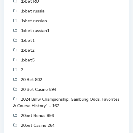
1xbet RU
1xbet russia
1xbet russian
1xbet russian1
1xbet1
1xbet2
1xbet5
2
20 Bet 802
20 Bet Casino 594
2024 Bmw Championship: Gambling Odds, Favorites
& Course History" – 167
20bet Bonus 856
20bet Casino 264