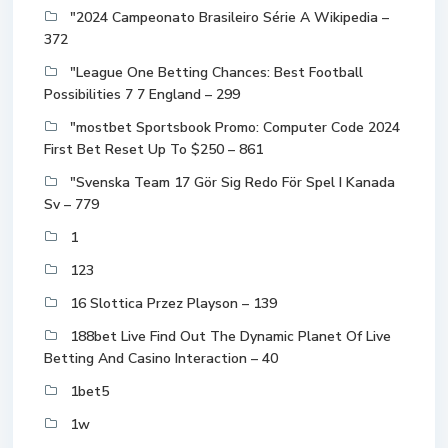
"2024 Campeonato Brasileiro Série A Wikipedia –
372
"League One Betting Chances: Best Football
Possibilities 7 7 England – 299
"mostbet Sportsbook Promo: Computer Code 2024
First Bet Reset Up To $250 – 861
"Svenska Team 17 Gör Sig Redo För Spel I Kanada
Sv – 779
1
123
16 Slottica Przez Playson – 139
188bet Live Find Out The Dynamic Planet Of Live
Betting And Casino Interaction – 40
1bet5
1w