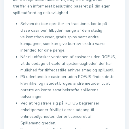
træffer en informeret beslutning baseret på din egen
spilleadfærd og risikovillighed.
Selvom du ikke opretter en traditionel konto på
disse casinoer, tilbyder mange af dem stadig
velkomstbonusser, gratis spins samt andre
kampagner, som kan give burrow ekstra værdi
intended for dine penge.
Når ni udforsker verdenen af casinoer uden ROFUS,
vil du opdage et væld af spillemuligheder, der har
mulighed for tilfredsstille enhver smag og spillestil.
På udenlandske casinoer uden ROFUS findes dette
krav ikke, og i stedet bruges andre metoder til at
oprette en konto samt bekræfte spillerens
oplysninger.
Ved at registrere sig på ROFUS begrænser
enkeltpersoner frivilligt deres adgang til
onlinespiltjenester, der er licenseret af
Spillemyndigheden.