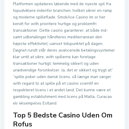
Platformen opdateres løbende med de nyeste spil fra
topudviklere indenfor branchen, hvilket sikrer en ramp
og moderne spilleflade. SmokAce Casino im or her
kendt for with prioritere hurtige og problemfri
transaktioner. Dette casino garanterer, at både ind-
samt udbetalinger håndteres mediterranean den
højeste effektivitet, uanset tidspunktet på dagen.
Døgnet rundt står deres avancerede betalingssystemer
klar until at sikre, with spillerne kan foretage
transaktioner hurtigt, temmelig sikkert og uden
unødvendige forsinkelser. Ja, det er sikkert og trygt at”
“spille poker uden dansk licens, så længe man sørger
with regard to at spille på et casino scientif en
respekteret licens i et andet land. Det kunne være et
gambling establishment med licens på Malta, Curacao
elr eksempelvis Estland.
Top 5 Bedste Casino Uden Om
Rofus