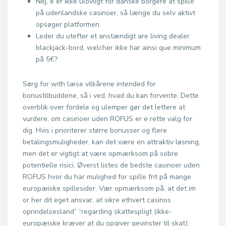
Nej, e er ikke ulovligt for danske borgere at spille
på udenlandske casinoer, så længe du selv aktivt
opsøger platformen.
Leder du utefter et anstændigt are living dealer
blackjack-bord, welcher ikke har ainsi que minimum
på 5€?
Sørg for with læse vilkårene intended for
bonustilbuddene, så i ved, hvad du kan forvente. Dette
overblik over fordele og ulemper gør det lettere at
vurdere, om casinoer uden ROFUS er e rette valg for
dig. Hvis i prioriterer større bonusser og flere
betalingsmuligheder, kan det være en attraktiv løsning,
men det er vigtigt at være opmærksom på sobre
potentielle risici. Øverst listes de bedste casinoer uden
ROFUS hvor du har mulighed for spille frit på mange
europæiske spillesider. Vær opmærksom på, at det im
or her dit eget ansvar, at sikre ethvert casinos
oprindelsesland” “regarding skattespligt (ikke-
europæiske kræver at du opgiver gevinster til skat).