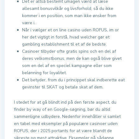
Det er altså bestemt umagen værd at læse
allesamt bonusvilkår og livsforhold, så du ikke
kommer i en position, som man ikke ønsker from
være i.
Når i vælger et on line casino uden ROFUS, im or
her det vigtigt in forstå, hvad welcher gør et
gambling establishment til et af de bedste.
Casinoer tilbyder ofte gratis spins och en del af
deres velkomstbonus, men de kan også blive givet
som en del af en speciel kampagne eller som
belønning for loyalitet.
Det betyder, from du i princippet skal indberette eat
gevinster til SKAT og betale skat af dem.
I stedet for at gå blindt ind på den første aspect, du
finder by way of en Google-søgning, bør du altid
sammenligne udbydere. Nedenfor innehåller vi samlet
en tabel med eksempler på populære casinoer uden
ROFUS, der i 2025 portants for at være blandt de
sikreste og mest attraktive. Eksempler på sådanne