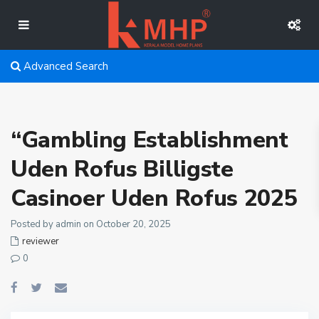
Advanced Search
“Gambling Establishment
Uden Rofus Billigste
Casinoer Uden Rofus 2025
Posted by admin on October 20, 2025
reviewer
0