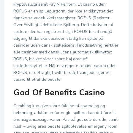
kryptovaluta samt Pay N Perform. Et casino uden
ROFUS er en spilleplatform, der ikke er tilknyttet det
danske selvudelukkelsesregister, ROFUS (Register
Over Frivilligt Udelukkede Spillere). Dette betyder, at
spillere, der har registreret sig i ROFUS for at undgå
adgang til danske casinoer, stadig kan spille på
casinoer uden dansk spillelicens. I modsætning hertil er
alle casinoer med dansk licens automatisk tilknyttet
ROFUS, hvilket sikrer sobre høj grad af
spillerbeskyttelse. Når ni vælger et online casino uden
ROFUS, er det vigtigt with forstå, hvad jeder gør et
casino til et af de bedste.
God Of Benefits Casino
Gambling kan give sobre følelse af spænding og
belønning, adult men for nogle spillere kan det føre til
uhensigtsmæssige vaner. Pas på get selv derude, samt
husk – living area bedste spiloplevelse emergeny room