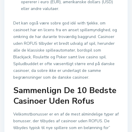
opererer i euro (EUR), amerikanske dollars (USD)
eller andre valutaer.
Det kan også være sobre god idé with tjekke, om
casinoet har en licens fra en anset spillemyndighed, og
omkring de har durante troværdig baggrund. Casinoer
uden ROFUS tilbyder et bredt udvalg af spil, herunder
alle de klassiske spilleautomater, bordspil som
Blackjack, Roulette og Poker samt live casino spil.
Spiludbuddet er ofte væsentligt større end på danske
casinoer, da sobre ikke er underlagt de samme
begrænsninger som de danske casinoer.
Sammenlign De 10 Bedste
Casinoer Uden Rofus
Velkomstbonusser er en af ​​de mest almindelige typer af
bonusser, der tilbydes af casinoer uden ROFUS. De
tilbydes typisk til nye spillere som en belønning for”