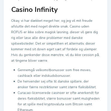
Casino Infinity
Okay, vi har dækket meget her, og jeg vil mit freude
afslutte det med noget direkte snak. Casino uden
ROFUS er ikke sobre magisk løsning, dieser vil gøre dig
rig eller løse alle dine problemer med danske
spilwebsteder. Det er simpelthen et alternativ, dieser
kommer med sit down eget sæt af fordele og ulemper.
Hvis du genkender disse mønstre, vil du ikke cession på,
at tingene bliver værre.
Gennemgå velkomstbonusser som free moves,
cashback eller indskudsbonusser.
De henvender sej ofte til danske spillere, der
ønsker færre restriktioner samt større fleksibilitet.
Curacao-licenserede casinoer er ofte anerkendt for
deres fleksibilitet, større bonusser samt muligheden
for at spille med kryptovaluta som Bitcoin samt
Ethereum.