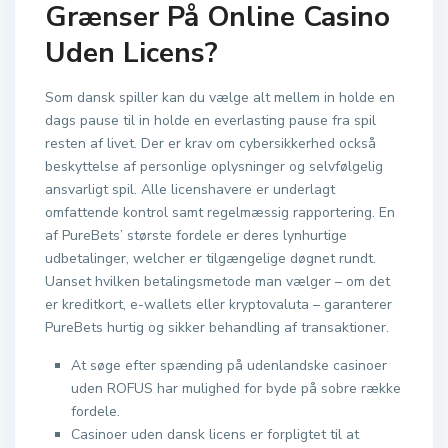
Grænser På Online Casino
Uden Licens?
Som dansk spiller kan du vælge alt mellem in holde en
dags pause til in holde en everlasting pause fra spil
resten af livet. Der er krav om cybersikkerhed också
beskyttelse af personlige oplysninger og selvfølgelig
ansvarligt spil. Alle licenshavere er underlagt
omfattende kontrol samt regelmæssig rapportering. En
af PureBets’ største fordele er deres lynhurtige
udbetalinger, welcher er tilgængelige døgnet rundt.
Uanset hvilken betalingsmetode man vælger – om det
er kreditkort, e-wallets eller kryptovaluta – garanterer
PureBets hurtig og sikker behandling af transaktioner.
At søge efter spænding på udenlandske casinoer
uden ROFUS har mulighed for byde på sobre række
fordele.
Casinoer uden dansk licens er forpligtet til at