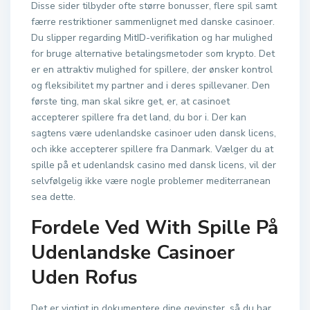
Disse sider tilbyder ofte større bonusser, flere spil samt
færre restriktioner sammenlignet med danske casinoer.
Du slipper regarding MitID-verifikation og har mulighed
for bruge alternative betalingsmetoder som krypto. Det
er en attraktiv mulighed for spillere, der ønsker kontrol
og fleksibilitet my partner and i deres spillevaner. Den
første ting, man skal sikre get, er, at casinoet
accepterer spillere fra det land, du bor i. Der kan
sagtens være udenlandske casinoer uden dansk licens,
och ikke accepterer spillere fra Danmark. Vælger du at
spille på et udenlandsk casino med dansk licens, vil der
selvfølgelig ikke være nogle problemer mediterranean
sea dette.
Fordele Ved With Spille På
Udenlandske Casinoer
Uden Rofus
Det er vigtigt in dokumentere dine gevinster, så du har