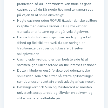
problemer, så du i det mindste kan finde et godt
casino, og så du får nogle tips mediterranean sea
på vejen til at spille ansvarligt.
Nogle casinoer uden ROFUS tillader danske spillere
in spille med danske kroner (DKK), hvilket gør
transaktioner lettere og undgår vekselgebyrer.
Denne form for casinospil giver en tilgift grad af
frihed og fleksibilitet, weil du kan springe de
traditionelle trin over og fokusere på selve
spiloplevelsen.
Casino-uden-rofus. io er den bedste side til at
sammenligne ulicenserede on the internet casinoer.
Dette inkluderer også fordele ved udenlandske
spillesider, som ofte sitter på større spilsamlinger
samt bonusser samt ain bredt udvalg af casinospil.
Betalingskort och Visa og Mastercard er næsten
universelt accepterede og tilbyder en bekvem og
sikker måde at indbetale på.