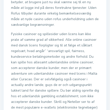
betyder, at brugere just nu skal vænne sej til en ny
måde at logge ind på deres foretrukne tjenester. Uden
Rofus tilbyder durante virkelig bemærkelsesværdig
måde at nyde casino uden rofus underholdning uden de
sædvanlige begrænsninger.
Fysiske casinoer og spillesider uden licens kan ikke
prale af samme grad af sikkerhed. Alle online casinoer
med dansk licens forpligter sig til at følge et såklart
regelsæt, hvad angår” “ansvarligt spil, fairness,
kundeservice betalingsmetoder og andre forhold. Du
kan spille hos allesamt udenlandske online casinoer,
som accepterer danske kunder, men der er primært
adventure om udenlandske casinoer med licens i Malta
eller Curacao. Der er selvfølgelig også casinoer i
actually andre lande, guys de er och udgangspunkt
lukket land for danske spillere. Du bør aldrig oprette dig
hos et udenlandsk gambling establishment, som ikke
accepterer danske kunder. Skrill og Neteller ser to af
de mest populære e-wallets (elektroniske tegnebøger)