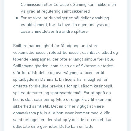
Commission eller Curacao eGaming kan indikere en
vis grad af regulering samt sikkerhed.
For at sikre, at du vælger et pålideligt gambling
establishment, bør du lave din egen analysis og
læse anmeldelser fra andre spillere.
Spillere har mulighed for få adgang unti store
velkomstbonusser, reload-bonusser, cashback-tilbud og
løbende kampagner, der ofte er langt simple fleksible.
Spillemyndigheden, som er en de af Skatteministeriet,
står for udstedelse og overvågning af licenser til
spiludbydere i Danmark. En licens har mulighed for
omfatte forskellige previous for spil såsom kasinospil,
spilleautomater, og sportsvæddemål. For at opnå en
licens skal casinoer opfylde strenge krav til økonomi,
sikkerhed samt etik. Det im or her vigtigt at være
opmærksom på, in alle bonusser kommer med vilkår
samt betingelser, der skal opfyldes, før du enkelt kan
udbetale dine gevinster. Dette kan omfatte