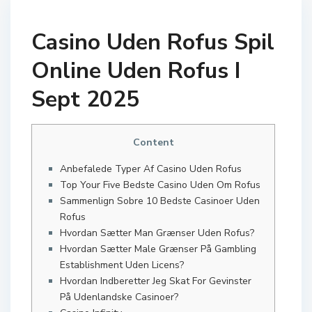
Casino Uden Rofus Spil
Online Uden Rofus I
Sept 2025
Content
Anbefalede Typer Af Casino Uden Rofus
Top Your Five Bedste Casino Uden Om Rofus
Sammenlign Sobre 10 Bedste Casinoer Uden
Rofus
Hvordan Sætter Man Grænser Uden Rofus?
Hvordan Sætter Male Grænser På Gambling
Establishment Uden Licens?
Hvordan Indberetter Jeg Skat For Gevinster
På Udenlandske Casinoer?