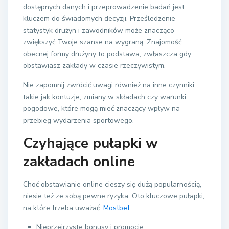
dostępnych danych i przeprowadzenie badań jest
kluczem do świadomych decyzji. Prześledzenie
statystyk drużyn i zawodników może znacząco
zwiększyć Twoje szanse na wygraną. Znajomość
obecnej formy drużyny to podstawa, zwłaszcza gdy
obstawiasz zakłady w czasie rzeczywistym.
Nie zapomnij zwrócić uwagi również na inne czynniki,
takie jak kontuzje, zmiany w składach czy warunki
pogodowe, które mogą mieć znaczący wpływ na
przebieg wydarzenia sportowego.
Czyhające pułapki w
zakładach online
Choć obstawianie online cieszy się dużą popularnością,
niesie też ze sobą pewne ryzyka. Oto kluczowe pułapki,
na które trzeba uważać:
Mostbet
Nieprzejrzyste bonusy i promocje.