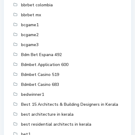
bbrbet colombia
bbrbet mx
bcgame1
bcgame2
bcgame3
Bdm Bet Espana 492
Bdmbet Application 600
Bdmbet Casino 519
Bdmbet Casino 683
bedwinner1
Best 15 Architects & Building Designers in Kerala
best architecture in kerala
best residential architects in kerala
bet1