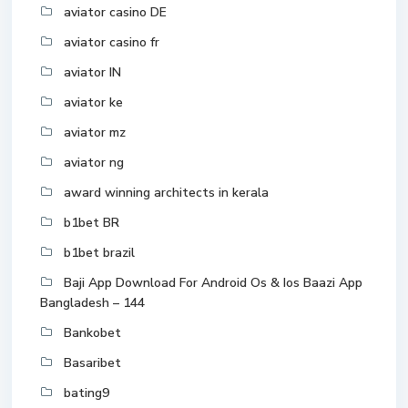
aviator casino DE
aviator casino fr
aviator IN
aviator ke
aviator mz
aviator ng
award winning architects in kerala
b1bet BR
b1bet brazil
Baji App Download For Android Os & Ios Baazi App
Bangladesh – 144
Bankobet
Basaribet
bating9