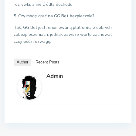
rozrywki, a nie źródła dochodu.
5. Czy mogę grać na GG Bet bezpiecznie?
Tak, GG Bet jest renomowaną platformą o dobrych
zabezpieczeniach, jednak zawsze warto zachować
czujność i rozwagę.
Author
Recent Posts
Admin