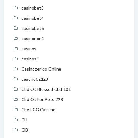
casinobet3
casinobet4
casinobet5
casinonon1
casinos
casinos1
Casinozer gg Online
casono02123
Cbd Oil Blessed Cbd 101
Cbd Oil For Pets 229
Cbet GG Cassino
CH
CIB