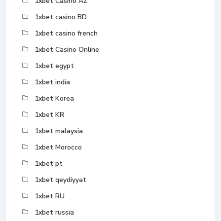
1xbet Casino AZ
1xbet casino BD
1xbet casino french
1xbet Casino Online
1xbet egypt
1xbet india
1xbet Korea
1xbet KR
1xbet malaysia
1xbet Morocco
1xbet pt
1xbet qeydiyyat
1xbet RU
1xbet russia