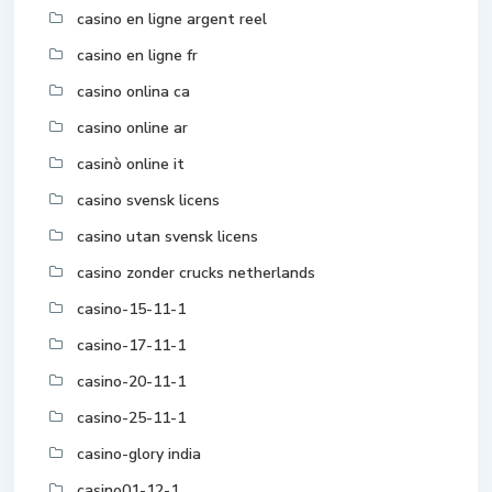
casino en ligne argent reel
casino en ligne fr
casino onlina ca
casino online ar
casinò online it
casino svensk licens
casino utan svensk licens
casino zonder crucks netherlands
casino-15-11-1
casino-17-11-1
casino-20-11-1
casino-25-11-1
casino-glory india
casino01-12-1