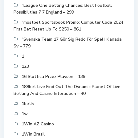
"League One Betting Chances: Best Football
Possibilities 7 7 England – 299
"mostbet Sportsbook Promo: Computer Code 2024
First Bet Reset Up To $250 – 861
"Svenska Team 17 Gör Sig Redo För Spel I Kanada
Sv – 779
1
123
16 Slottica Przez Playson – 139
188bet Live Find Out The Dynamic Planet Of Live
Betting And Casino Interaction – 40
1bet5
1w
1Win AZ Casino
1Win Brasil