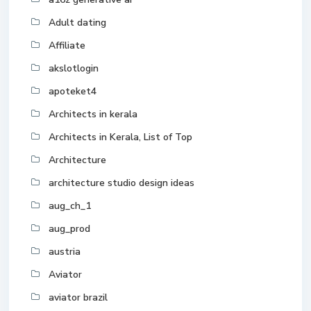
Adult dating
Affiliate
akslotlogin
apoteket4
Architects in kerala
Architects in Kerala, List of Top
Architecture
architecture studio design ideas
aug_ch_1
aug_prod
austria
Aviator
aviator brazil