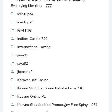
How To Watch Survive Tennis Streaming
Employing Mostbet – 777
icestupa4
icestupa9
IGAMING
Indibet Casino 799
International Dating
jaya91
jaya92
jbcasino2
KaravanBet Casino
Kasino Slottica Casino Uzbekistan – 716
Kasyno Online PL
Kasyno Slottica Kod Promocyjny Free Spiny – 951