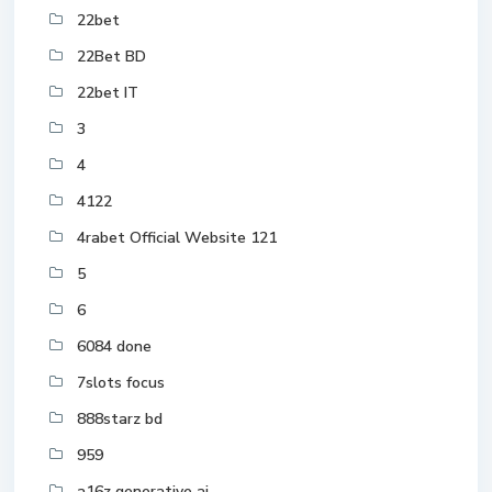
22bet
22Bet BD
22bet IT
3
4
4122
4rabet Official Website 121
5
6
6084 done
7slots focus
888starz bd
959
a16z generative ai