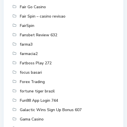
Fair Go Casino
Fair Spin – casino revisao
FairSpin
Fansbet Review 632
farma3
farmacia2
Fatboss Play 272
focus basari
Forex Trading
fortune tiger brazil
Fun88 App Login 744
Galactic Wins Sign Up Bonus 607
Gama Casino